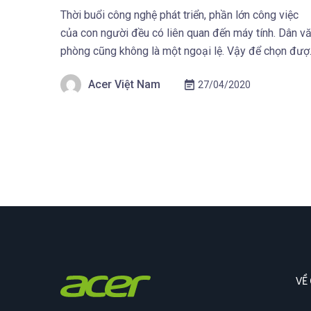
Thời buổi công nghệ phát triển, phần lớn công việc
của con người đều có liên quan đến máy tính. Dân v
phòng cũng không là một ngoại lệ. Vậy để chọn đượ
một laptop 2020 đáng mua phù hợp với công việc li
Acer Việt Nam
27/04/2020
có phải dễ dàng trong bối cảnh thị trường công nghệ
[…]
VỀ