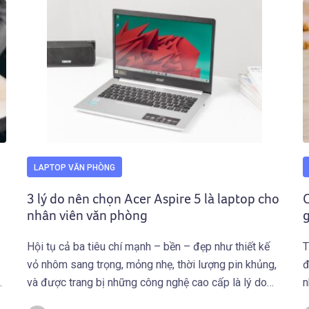
LAPTOP VĂN PHÒNG
3 lý do nên chọn Acer Aspire 5 là laptop cho
nhân viên văn phòng
g
Hội tụ cả ba tiêu chí mạnh – bền – đẹp như thiết kế
T
vỏ nhôm sang trọng, mỏng nhẹ, thời lượng pin khủng,
đ
m
và được trang bị những công nghệ cao cấp là lý do
n
mà Acer Aspire 5 là laptop cho nhân viên văn phòng.
p