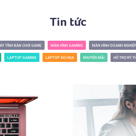
Tin tức
ÁY TÍNH BÀN CHƠI GAME
MÀN HÌNH GAMING
MÀN HÌNH DOANH NGHIỆ
LAPTOP GAMING
LAPTOP ĐỒ HỌA
KHUYẾN MÃI
HỖ TRỢ KỸ T