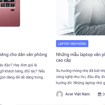
LAPTOP VĂN PHÒNG
riêng cho dân văn phòng
Những mẫu laptop văn p
cao cấp
dày đặc? Hay đơn giả là
Xu hướng mỏng nhẹ đã bắt nhịp
gỡ khách hàng, đối tác? Nếu
công nghệ như tivi, đầu đĩa, đ
 gọn dàng để dễ dàng trong
hướng đó. Những laptop nhỏ gọ
tiện lợi của nó mang lại cho […
Acer Việt Nam
2