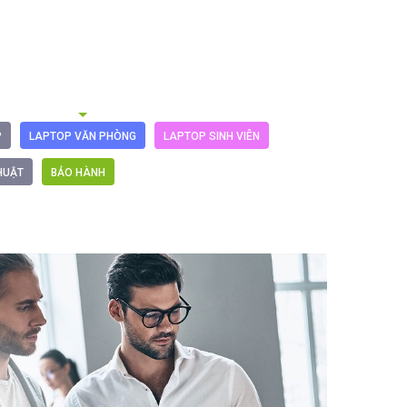
P
LAPTOP VĂN PHÒNG
LAPTOP SINH VIÊN
HUẬT
BẢO HÀNH