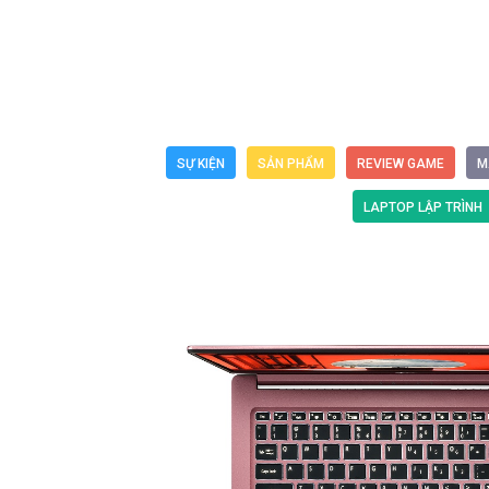
SỰ KIỆN
SẢN PHẨM
REVIEW GAME
M
LAPTOP LẬP TRÌNH