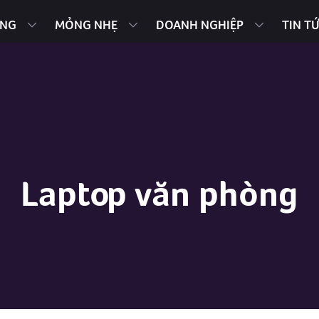
ING
MỎNG NHẸ
DOANH NGHIỆP
TIN T
Laptop văn phòng