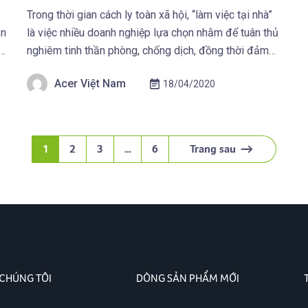
Trong thời gian cách ly toàn xã hội, “làm việc tại nhà”
ăn
là việc nhiều doanh nghiệp lựa chọn nhằm để tuân thủ
c
nghiêm tinh thần phòng, chống dịch, đồng thời đảm
ệu
bảo công việc không bị gián đoạn. Tuy nhiên chuyện
Acer Việt Nam
18/04/2020
“work from home” này lại không hề đơn giản do thói
quen sinh […]
1
2
3
…
6
Trang sau
 CHÚNG TÔI
DÒNG SẢN PHẨM MỚI