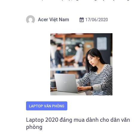
tiêu chí dưới đây và có thể chọn cho mình laptop ưu
tiên những tính năng nào sao cho hỗ trợ tối đa và
Acer Việt Nam
17/06/2020
mang […]
LAPTOP VĂN PHÒNG
Laptop 2020 đáng mua dành cho dân văn
phòng