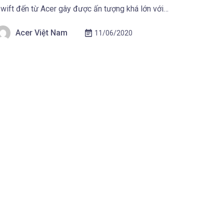
wift đến từ Acer gây được ấn tượng khá lớn với
gười dùng. Nối tiếp thành công đó Acer đã cho ra
Acer Việt Nam
11/06/2020
ời phiên bản nâng cấp mới – mỏng hơn, nhẹ […]