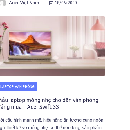
Acer Việt Nam
18/06/2020
hiết kế như photoshop hay Illustrator để hỗ trợ tốt
ho việc […]
LAPTOP VĂN PHÒNG
Mẫu laptop mỏng nhẹ cho dân văn phòng
áng mua – Acer Swift 3S
ới cấu hình mạnh mẽ, hiệu năng ấn tượng cùng ngôn
gữ thiết kế vô mỏng nhẹ, có thể nói dòng sản phẩm