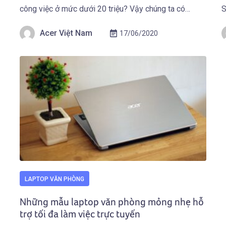
công việc ở mức dưới 20 triệu? Vậy chúng ta có
S
những lựa chọn nào phù hợp nhất mà vẫn đáp ứng
n
Acer Việt Nam
17/06/2020
được tiêu chí máy tính mỏng nhẹ giá rẻ? Cùng […]
đ
LAPTOP VĂN PHÒNG
Những mẫu laptop văn phòng mỏng nhẹ hỗ
trợ tối đa làm việc trực tuyến