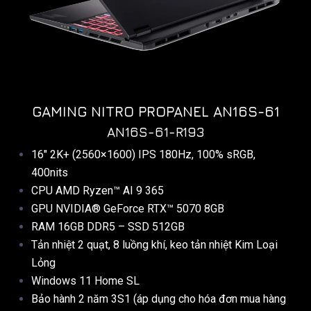
GAMING NITRO PROPANEL AN16S-61
AN16S-61-R193
16″ 2K+ (2560×1600) IPS 180Hz, 100% sRGB,
400nits
CPU AMD Ryzen™ AI 9 365
GPU NVIDIA® GeForce RTX™ 5070 8GB
RAM 16GB DDR5 – SSD 512GB
Tản nhiệt 2 quạt, 8 luồng khí, keo tản nhiệt Kim Loại
Lỏng
Windows 11 Home SL
Bảo hành 2 năm 3S1 (áp dụng cho hóa đơn mua hàng