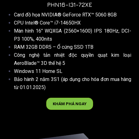
PHN16-I31-72XE
Card đồ họa NVIDIA® GeForce RTX™ 5060 8GB
CPU Intel® Core™ i7-14650HX
Màn hình 16″ WQXGA (2560×1600) IPS 180Hz, DCI-
P3 100%, 400nits
RAM 32GB DDR5 – Ổ cứng SSD 1TB
Công nghệ tản nhiệt độc quyền quạt kim loại
AeroBlade™ 3D thế hệ 5
Windows 11 Home SL
Bảo hành 2 năm 3S1 (áp dụng cho hóa đơn mua hàng
từ 01.01.2025)
KHÁM PHÁ NGAY