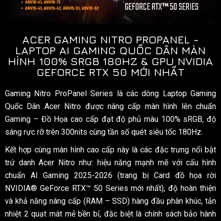
ACER GAMING NITRO PROPANEL -
LAPTOP AI GAMING QUỐC DÂN MÀN
HÌNH 100% SRGB 180HZ & GPU NVIDIA
GEFORCE RTX 50 MỚI NHẤT
Gaming Nitro ProPanel Series là các dòng Laptop Gaming
Quốc Dân Acer Nitro được nâng cấp màn hình lên chuẩn
Gaming – Đồ Họa cao cấp đạt độ phủ màu 100% sRGB, độ
sáng rực rỡ trên 300nits cùng tần số quét siêu tốc 180Hz.
Kết hợp cùng màn hình cao cấp này là các đặc trưng nổi bật
trứ danh Acer Nitro như: hiệu năng mạnh mẽ với cấu hình
chuẩn AI Gaming 2025-2026 (trang bị Card đồ họa rời
NVIDIA® GeForce RTX™ 50 Series mới nhất), độ hoàn thiện
và khả năng nâng cấp (RAM – SSD) hàng đầu phân khúc, tản
nhiệt 2 quạt mát mẻ bền bỉ, đặc biệt là chính sách bảo hành