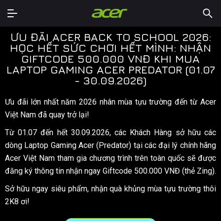
ƯU ĐÃI ACER BACK TO SCHOOL 2026:
HỌC HẾT SỨC CHƠI HẾT MÌNH: NHẬN
GIFTCODE 500.000 VNĐ KHI MUA
LAPTOP GAMING ACER PREDATOR (01.07
- 30.09.2026)
Ưu đãi lớn nhất năm 2026 nhân mùa tựu trường đến từ Acer
Việt Nam đã quay trở lại!
Từ 01.07 đến hết 30.09.2026, các Khách Hàng sở hữu các
dòng Laptop Gaming Acer (Predator) tại các đại lý chính hãng
Acer Việt Nam tham gia chương trình trên toàn quốc sẽ được
đăng ký thông tin nhận ngay Giftcode 500.000 VNĐ (thẻ Zing).
Sở hữu ngay siêu phẩm, nhận quà khủng mùa tựu trường thôi
2K8 ơi!