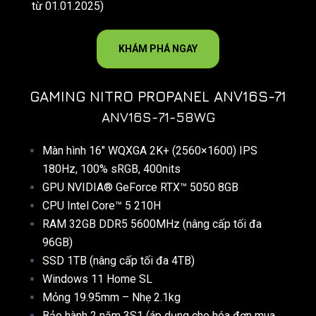
từ 01.01.2025)
KHÁM PHÁ NGAY
GAMING NITRO PROPANEL ANV16S-71
ANV16S-71-58WG
Màn hình 16″ WQXGA 2K+ (2560×1600) IPS
180Hz, 100% sRGB, 400nits
GPU NVIDIA® GeForce RTX™ 5050 8GB
CPU Intel Core™ 5 210H
RAM 32GB DDR5 5600MHz (nâng cấp tối đa
96GB)
SSD 1TB (nâng cấp tối đa 4TB)
Windows 11 Home SL
Mỏng 19.95mm – Nhẹ 2.1kg
Bảo hành 2 năm 3S1 (áp dụng cho hóa đơn mua