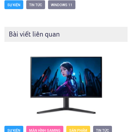
SỰ KIỆN
TIN TỨC
WINDOWS 11
Bài viết liên quan
SỰ KIỆN
MÀN HÌNH GAMING
SẢN PHẨM
TIN TỨC