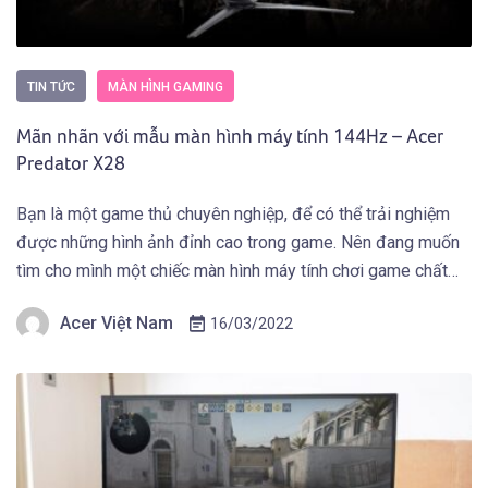
TIN TỨC
MÀN HÌNH GAMING
Mãn nhãn với mẫu màn hình máy tính 144Hz – Acer
Predator X28
Bạn là một game thủ chuyên nghiệp, để có thể trải nghiệm
được những hình ảnh đỉnh cao trong game. Nên đang muốn
tìm cho mình một chiếc màn hình máy tính chơi game chất
lượng từ thiết kế phải mạnh mẽ, hình ảnh sắc nét và các tính
Acer Việt Nam
16/03/2022
năng khác để hỗ trợ game […]