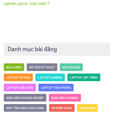
nghiệm game “mãn nhãn”?
Danh mục bài đăng
BẢO HÀNH
HỖ TRỢ KỸ THUẬT
KHUYẾN MÃI
LAPTOP ĐỒ HỌA
LAPTOP GAMING
LAPTOP LẬP TRÌNH
LAPTOP SINH VIÊN
LAPTOP VĂN PHÒNG
MÀN HÌNH DOANH NGHIỆP
MÀN HÌNH GAMING
MÁY TÍNH BÀN CHƠI GAME
REVIEW GAME
SẢN PHẨM