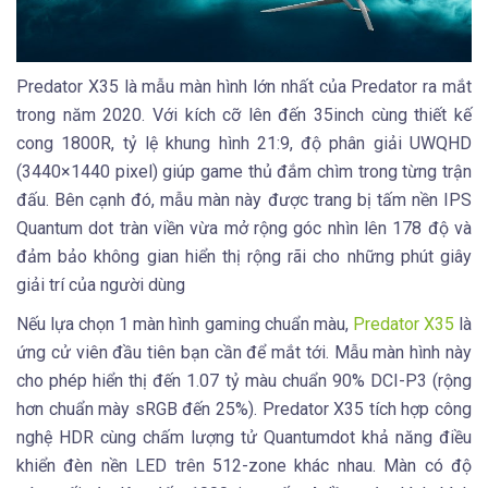
Predator X35 là mẫu màn hình lớn nhất của Predator ra mắt
trong năm 2020. Với kích cỡ lên đến 35inch cùng thiết kế
cong 1800R, tỷ lệ khung hình 21:9, độ phân giải UWQHD
(3440×1440 pixel) giúp game thủ đắm chìm trong từng trận
đấu. Bên cạnh đó, mẫu màn này được trang bị tấm nền IPS
Quantum dot tràn viền vừa mở rộng góc nhìn lên 178 độ và
đảm bảo không gian hiển thị rộng rãi cho những phút giây
giải trí của người dùng
Nếu lựa chọn 1 màn hình gaming chuẩn màu,
Predator X35
là
ứng cử viên đầu tiên bạn cần để mắt tới. Mẫu màn hình này
cho phép hiển thị đến 1.07 tỷ màu chuẩn 90% DCI-P3 (rộng
hơn chuẩn mày sRGB đến 25%). Predator X35 tích hợp công
nghệ HDR cùng chấm lượng tử Quantumdot khả năng điều
khiển đèn nền LED trên 512-zone khác nhau. Màn có độ