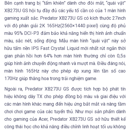
Bên cạnh trang bị “tấm khiên” dành cho đôi mắt, “quái vật”
XB273U GS hội tụ đầy đủ các yếu tố cần có của 1 màn hình
gaming xuất sắc. Predator XB273U GS có kích thước 27inch
với độ phân giải 2K 165Hz(2560×1440 pixel) cùng độ phủ
màu 95% DCI-P3 đảm bảo khả năng hiển thị hình ảnh chuẩn
màu, sắc nét, sống động. Mẫu màn hình “quái vật” này sở
hữu tấm nền IPS Fast Crystal Liquid mới nhất rút ngắn thời
gian phản hồi hơn 64% hơn màn hình thường chỉ còn 0,5s
giúp hình ảnh chuyển động nhanh và mượt mà. Điều đáng nói,
màn hình 165Hz này cho phép ép xung lên tần số cao
170Hz giúp thăng hoa trong trải nghiệm game.
Ngoài ra, Predator XB273U GS được tích hợp bộ phát tín
hiệu không dây TX cho phép đồng bộ màu và giai điệu với
các màn hình khác mang đến hiệu ứng bắt mắt và nâng tầm
chơi chơi game của các tuyển thủ. Như mọi sản phẩm dành
cho gaming của Acer, Predator XB273U GS sở hữu thiết kế
công thái học cho khả năng điều chỉnh linh hoạt tối ưu không