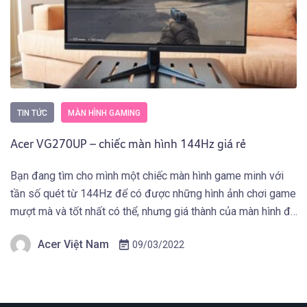
TIN TỨC
MÀN HÌNH GAMING
Acer VG270UP – chiếc màn hình 144Hz giá rẻ
Bạn đang tìm cho mình một chiếc màn hình game minh với
tần số quét từ 144Hz để có được những hình ảnh chơi game
mượt mà và tốt nhất có thể, nhưng giá thành của màn hình đó
phải phù hợp do điều kiện tài chính. Màn hình Acer có thể
Acer Việt Nam
09/03/2022
đáp ứng được […]