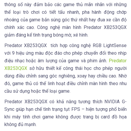
thông số này đảm bảo các game thủ mãn nhãn với những
thể loại trò chơi có tiết tấu nhanh, pha hành động chớp
nhoáng của game bắn súng góc thứ nhất hay đua xe cần độ
chính xác cao. Công nghệ màn hình Predator XB253QGX
giảm đáng kể tình trạng bóng mờ, xé hình.
Predator XB253QGX tích hợp công nghệ RGB LightSense
với 9 hiệu ứng màu độc đáo cho phép chuyển đổi theo nhịp
điệu nhạc hoặc âm lượng của game và phim ảnh.
Predator
XB253QGX
sở hữu thiết kế công thái học cho phép người
dùng điều chỉnh sang góc nghiêng, xoay hay chiều cao. Nhờ
đó, game thủ có thể linh hoạt điều chỉnh màn hình theo nhu
cầu sử dụng hoặc thể loại game.
Predator XB253QGX có khả năng tương thích NVIDIA G-
Sync giúp hạn chế tình trạng tụt FPS – hiện tượng phổ biến
khi máy tính chơi game không được trang bị card đồ họa
không đủ mạnh.