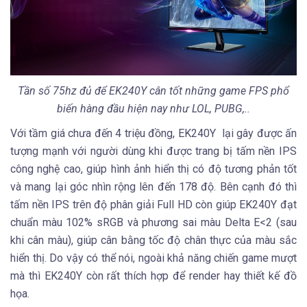
Tần số 75hz đủ để EK240Y cân tốt những game FPS phổ
biến hàng đầu hiện nay như LOL, PUBG,..
Với tầm giá chưa đến 4 triệu đồng, EK240Y lại gây được ấn
tượng mạnh với người dùng khi được trang bị tấm nền IPS
công nghệ cao, giúp hình ảnh hiển thị có độ tương phản tốt
và mang lại góc nhìn rộng lên đến 178 độ. Bên cạnh đó thì
tấm nền IPS trên độ phân giải Full HD còn giúp EK240Y đạt
chuẩn màu 102% sRGB và phương sai màu Delta E<2 (sau
khi cân màu), giúp cân bằng tốc độ chân thực của màu sắc
hiển thị. Do vậy có thể nói, ngoài khả năng chiến game mượt
mà thì EK240Y còn rất thích hợp để render hay thiết kế đồ
họa.