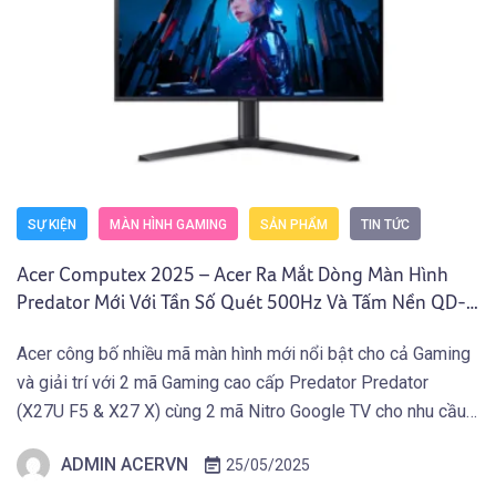
SỰ KIỆN
MÀN HÌNH GAMING
SẢN PHẨM
TIN TỨC
Acer Computex 2025 – Acer Ra Mắt Dòng Màn Hình
Predator Mới Với Tần Số Quét 500Hz Và Tấm Nền QD-
OLED 4K
Acer công bố nhiều mã màn hình mới nổi bật cho cả Gaming
và giải trí với 2 mã Gaming cao cấp Predator Predator
(X27U F5 & X27 X) cùng 2 mã Nitro Google TV cho nhu cầu
giải trí.
ADMIN ACERVN
25/05/2025