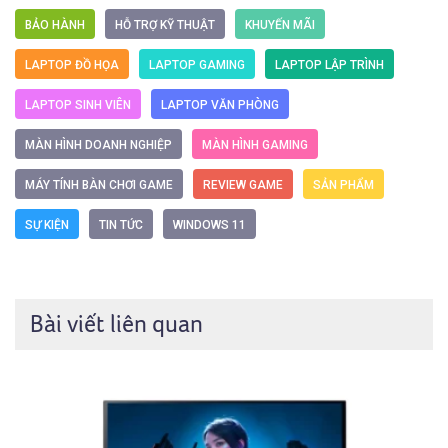
BẢO HÀNH
HỖ TRỢ KỸ THUẬT
KHUYẾN MÃI
LAPTOP ĐỒ HỌA
LAPTOP GAMING
LAPTOP LẬP TRÌNH
LAPTOP SINH VIÊN
LAPTOP VĂN PHÒNG
MÀN HÌNH DOANH NGHIỆP
MÀN HÌNH GAMING
MÁY TÍNH BÀN CHƠI GAME
REVIEW GAME
SẢN PHẨM
SỰ KIỆN
TIN TỨC
WINDOWS 11
Bài viết liên quan