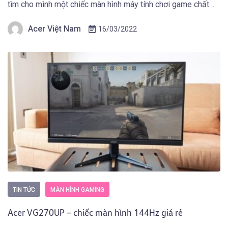
tìm cho mình một chiếc màn hình máy tính chơi game chất
lượng từ thiết kế phải mạnh mẽ, hình ảnh sắc nét và các tính
Acer Việt Nam
16/03/2022
năng khác để hỗ trợ game […]
TIN TỨC
MÀN HÌNH GAMING
Acer VG270UP – chiếc màn hình 144Hz giá rẻ