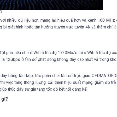
0%
với nhiều dữ liệu hơn, mang lại hiệu quả hơn và kênh 160 MHz
g bị giật hình hoặc tận hưởng truyền trực tuyến 4K và thậm chí l
 đột phá, nếu như ở Wifi 5 tốc độ 1730Mb/s thì ở Wifi 6 tốc độ củ
 là 12Gbps ở tần số phát sóng không dây cao nhất và trong kh
 dây băng tần kép, tức phân chia tần số trực giao OFDMA. OF
ì việc tăng thông lượng, cải thiện hiệu suất mạng, giảm độ trễ,
iúp thúc đẩy sự gia tăng tốc độ kết nối đáng kể.
 gì?