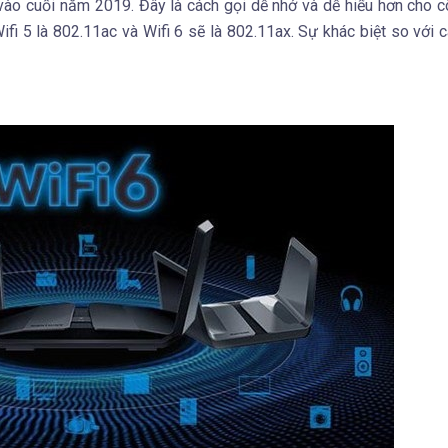
 vào cuối năm 2019. Đây là cách gọi dễ nhớ và dễ hiểu hơn cho 
fi 5 là 802.11ac và Wifi 6 sẽ là 802.11ax. Sự khác biệt so với 