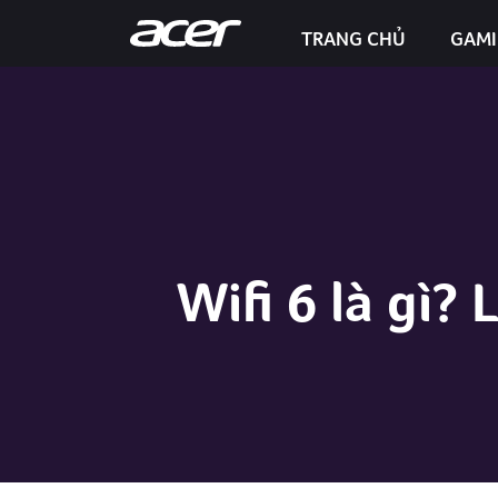
TRANG CHỦ
GAM
Predator Helios Neo 16S AI
Wifi 6 là gì? 