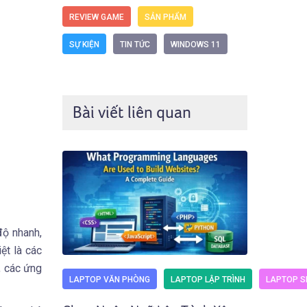
REVIEW GAME
SẢN PHẨM
SỰ KIỆN
TIN TỨC
WINDOWS 11
Bài viết liên quan
độ nhanh,
ệt là các
, các ứng
LAPTOP VĂN PHÒNG
LAPTOP LẬP TRÌNH
LAPTOP SI