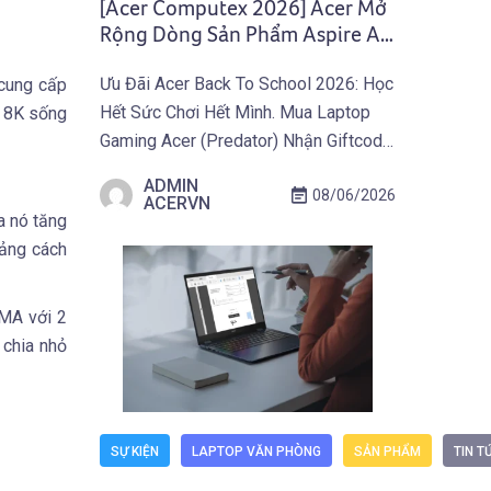
[Acer Computex 2026] Acer Mở
Rộng Dòng Sản Phẩm Aspire AI
Copilot+ PC Với Laptop Và Máy
Ưu Đãi Acer Back To School 2026: Học
 cung cấp
Tính All-In-One Mới
Hết Sức Chơi Hết Mình. Mua Laptop
à 8K sống
Gaming Acer (Predator) Nhận Giftcode
500.000 VNĐ Từ 01.07 Đến
ADMIN
08/06/2026
30.09.2026. Khám Phá Ưu Đãi Ngay
ACERVN
a nó tăng
Tại Đây! TAIPEI (29 tháng 5, 2026) –
oảng cách
Acer công bố mở rộng danh mục
Aspire AI Copilot+ PC với bốn sản
phẩm mới gồm […]
DMA với 2
 chia nhỏ
SỰ KIỆN
LAPTOP VĂN PHÒNG
SẢN PHẨM
TIN T