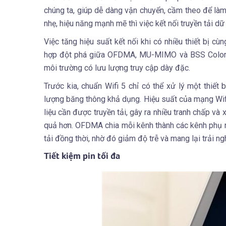
chúng ta, giúp dễ dàng vận chuyển, cầm theo để làm v
nhẹ, hiệu năng mạnh mẽ thì việc kết nối truyền tải dữ
Việc tăng hiệu suất kết nối khi có nhiều thiết bị cùn
hợp đột phá giữa OFDMA, MU-MIMO và BSS Colorin
môi trường có lưu lượng truy cập dày đặc.
Trước kia, chuẩn Wifi 5 chỉ có thể xử lý một thiế
lượng băng thông khả dụng. Hiệu suất của mạng Wifi 
liệu cần được truyền tải, gây ra nhiều tranh chấp v
quả hơn. OFDMA chia mỗi kênh thành các kênh phụ nhỏ
tải đồng thời, nhờ đó giảm độ trễ và mang lại trải 
Tiết kiệm pin tối đa