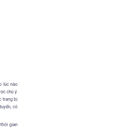
o lúc nào
ợc chú ý.
 trang bị
tuyến, có
thời gian