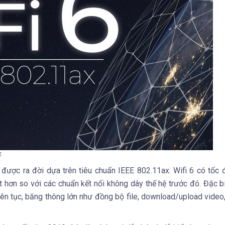
x
 được ra đời dựa trên tiêu chuẩn IEEE 802.11ax. Wifi 6 có tốc 
t hơn so với các chuẩn kết nối không dây thế hệ trước đó. Đặc bi
liên tục, băng thông lớn như đồng bộ file, download/upload video