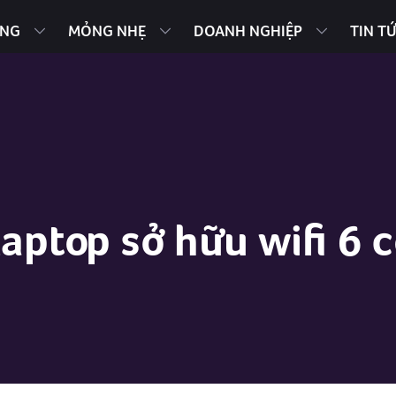
ING
MỎNG NHẸ
DOANH NGHIỆP
TIN T
Laptop sở hữu wifi 6 