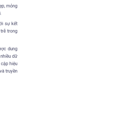
đẹp, mỏng
i.
với sự kết
rễ trong
được dung
 nhiều dữ
 cập hiệu
và truyền