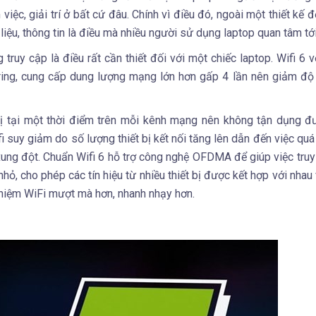
iệc, giải trí ở bất cứ đâu. Chính vì điều đó, ngoài một thiết kế 
 liệu, thông tin là điều mà nhiều người sử dụng laptop quan tâm tớ
g truy cập là điều rất cần thiết đối với một chiếc laptop. Wifi 6 
g, cung cấp dung lượng mạng lớn hơn gấp 4 lần nên giảm độ t
t bị tại một thời điểm trên mỗi kênh mạng nên không tận dụng 
suy giảm do số lượng thiết bị kết nối tăng lên dẫn đến việc quá
à xung đột. Chuẩn Wifi 6 hỗ trợ công nghệ OFDMA để giúp việc truy
, cho phép các tín hiệu từ nhiều thiết bị được kết hợp với nhau 
nghiệm WiFi mượt mà hơn, nhanh nhạy hơn.