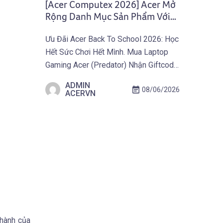
[Acer Computex 2026] Acer Mở
Rộng Danh Mục Sản Phẩm Với
Hai Mẫu Laptop Mới Trang Bị Bộ
Ưu Đãi Acer Back To School 2026: Học
Xử Lý Snapdragon Thế Hệ Mới
Hết Sức Chơi Hết Mình. Mua Laptop
Nhất
Gaming Acer (Predator) Nhận Giftcode
500.000 VNĐ Từ 01.07 Đến
ADMIN
08/06/2026
30.09.2026. Khám Phá Ưu Đãi Ngay
ACERVN
Tại Đây! TAIPEI (29 tháng 5, 2026) –
Acer giới thiệu Swift Spin 14 AI và
Aspire Go 15, mở rộng danh mục
laptop của […]
 hành của