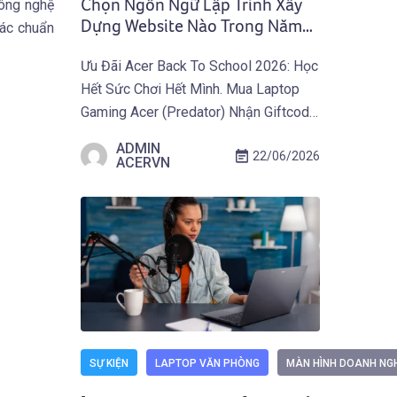
công nghệ
Chọn Ngôn Ngữ Lập Trình Xây
Dựng Website Nào Trong Năm
các chuẩn
2026? Cẩm Nang Toàn Diện Từ
Ưu Đãi Acer Back To School 2026: Học
Acer
Hết Sức Chơi Hết Mình. Mua Laptop
Gaming Acer (Predator) Nhận Giftcode
500.000 VNĐ Từ 01.07 Đến
ADMIN
22/06/2026
30.09.2026. Khám Phá Ưu Đãi Ngay
ACERVN
Tại Đây! Website được xây dựng bằng
những ngôn ngữ lập trình nào, và vì sao
các trang web hiện đại của năm 2026
[…]
SỰ KIỆN
LAPTOP VĂN PHÒNG
MÀN HÌNH DOANH NG