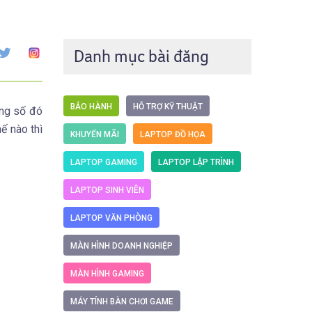
Danh mục bài đăng
BẢO HÀNH
HỖ TRỢ KỸ THUẬT
ông số đó
ế nào thì
KHUYẾN MÃI
LAPTOP ĐỒ HỌA
LAPTOP GAMING
LAPTOP LẬP TRÌNH
LAPTOP SINH VIÊN
LAPTOP VĂN PHÒNG
MÀN HÌNH DOANH NGHIỆP
MÀN HÌNH GAMING
MÁY TÍNH BÀN CHƠI GAME