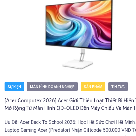
SỰ KIỆN
MÀN HÌNH DOANH NGHIỆP
SẢN PHẨM
TIN TỨC
[Acer Computex 2026] Acer Giới Thiệu Loạt Thiết Bị Hiển 
Mở Rộng Từ Màn Hình QD-OLED Đến Máy Chiếu Và Màn H
Động
Ưu Đãi Acer Back To School 2026: Học Hết Sức Chơi Hết Mình
Laptop Gaming Acer (Predator) Nhận Giftcode 500.000 VNĐ T