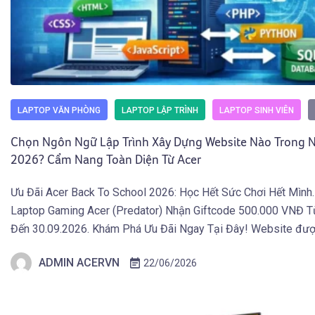
LAPTOP VĂN PHÒNG
LAPTOP LẬP TRÌNH
LAPTOP SINH VIÊN
Chọn Ngôn Ngữ Lập Trình Xây Dựng Website Nào Trong
2026? Cẩm Nang Toàn Diện Từ Acer
Ưu Đãi Acer Back To School 2026: Học Hết Sức Chơi Hết Mình
Laptop Gaming Acer (Predator) Nhận Giftcode 500.000 VNĐ T
Đến 30.09.2026. Khám Phá Ưu Đãi Ngay Tại Đây! Website đượ
dựng bằng những ngôn ngữ lập trình nào, và vì sao các trang w
ADMIN ACERVN
22/06/2026
đại của năm 2026 […]