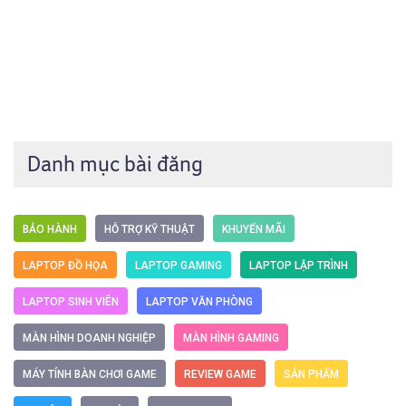
Danh mục bài đăng
BẢO HÀNH
HỖ TRỢ KỸ THUẬT
KHUYẾN MÃI
LAPTOP ĐỒ HỌA
LAPTOP GAMING
LAPTOP LẬP TRÌNH
LAPTOP SINH VIÊN
LAPTOP VĂN PHÒNG
MÀN HÌNH DOANH NGHIỆP
MÀN HÌNH GAMING
MÁY TÍNH BÀN CHƠI GAME
REVIEW GAME
SẢN PHẨM