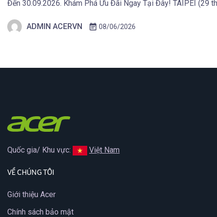
Đến 30.09.2026. Khám Phá Ưu Đãi Ngay Tại Đây! TAIPEI (29 th
2026) – Acer công bố danh mục thiết bị hiển thị mới phục vụ s
ADMIN ACERVN
08/06/2026
giải trí và […]
Quốc gia/ Khu vực:
Việt Nam
VỀ CHÚNG TÔI
Giới thiệu Acer
Chính sách bảo mật