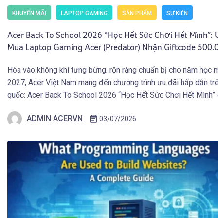
KHUYẾN MÃI
LAPTOP GAMING
SẢN PHẨM
SỰ KIỆN
Acer Back To School 2026 “Học Hết Sức Chơi Hết Mình”: 
Mua Laptop Gaming Acer (Predator) Nhận Giftcode 500
(01.07 – 30.09.2026)
Hòa vào không khí tưng bừng, rộn ràng chuẩn bị cho năm học 
2027, Acer Việt Nam mang đến chương trình ưu đãi hấp dẫn tr
quốc: Acer Back To School 2026 “Học Hết Sức Chơi Hết Mình”
các bạn Học Sinh Sinh Viên và người dùng sở hữu Laptop Gami
ADMIN ACERVN
03/07/2026