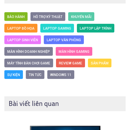
BẢO HÀNH
HỖ TRỢ KỸ THUẬT
KHUYẾN MÃI
LAPTOP ĐỒ HỌA
LAPTOP GAMING
LAPTOP LẬP TRÌNH
LAPTOP SINH VIÊN
LAPTOP VĂN PHÒNG
MÀN HÌNH DOANH NGHIỆP
MÀN HÌNH GAMING
MÁY TÍNH BÀN CHƠI GAME
REVIEW GAME
SẢN PHẨM
SỰ KIỆN
TIN TỨC
WINDOWS 11
Bài viết liên quan