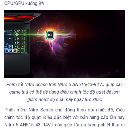
CPU/GPU xuống 9%.
Phím tắt Nitro Sense trên Nitro 5 AN515-43-R4VJ giúp các
game thủ có thể dễ dàng điều chỉnh tốc độ quạt để làm
giảm nhiệt độ của máy ngay tức khắc
Phần mềm Nitro Sense chủ động theo dõi nhiệt độ, điều
chỉnh tốc độ quạt. Điều đặc biệt với bản nâng cấp lần này
Nitro 5 AN515-43-R4VJ còn giúp tối ưu lượng nhiệt thải ra