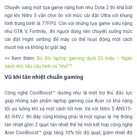
Chuyển sang một tựa game nặng hơn như Dota 2 thì khá bất
ngờ khi Nitro 5 vẫn chơi ổn với mức cài đặt Ultra với khung
hình trung bình là 77FPS. Còn với những tựa game siêu nặng
như GTA V, Fortnite,…thì người dùng nên chuyển xuống mức
cài đặt Hight setting để máy có thể hoạt động một cách
mượt mà và không bị giật lag.
>> Xem thêm:
Bộ đôi laptop gaming dưới 20 triệu – Ngân
sách nhỏ liệu cấu hình có “nhỏ”?
Vũ khí tản nhiệt chuẩn gaming
Công nghệ CoolBoost™ dường như là một trợ thủ đắc lực
giúp những sản phẩm laptop gaming của Acer có khả năng
tối ưu luồng khí xả một cách tốt hơn. Và với Nitro 5 AN515-
43-R4VJ thì đây cũng không phải là một ngoại lệ. Hệ thống
tản nhiệt gồm 2 quạt tản nhiệt thế hệ mới kết hợp công nghệ
Acer CoolBoost™ giúp tăng 10% tốc độ quạt, giảm nhiệt độ