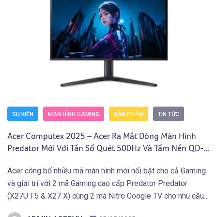
SỰ KIỆN
MÀN HÌNH GAMING
SẢN PHẨM
TIN TỨC
Acer Computex 2025 – Acer Ra Mắt Dòng Màn Hình
Predator Mới Với Tần Số Quét 500Hz Và Tấm Nền QD-
OLED 4K
Acer công bố nhiều mã màn hình mới nổi bật cho cả Gaming
và giải trí với 2 mã Gaming cao cấp Predator Predator
(X27U F5 & X27 X) cùng 2 mã Nitro Google TV cho nhu cầu
giải trí.