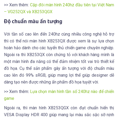
>> Xem thêm:
Cặp đôi màn hình 240hz đầu tiên tại Việt Nam
– VG252QX và XB253QGX
Độ chuẩn màu ấn tượng
Với tần số cao lên đến 240hz cùng nhiều công nghệ hỗ trợ
thì có thể nói màn hình XB253QX được xem là sự lựa chọn
hoàn hảo dành cho các tuyển thủ chiến game chuyên nghiệp.
Ngoài ra thì XB253QX còn chứng tỏ với khách hàng mình là
một màn hình đa năng có thể đảm nhiệm tốt vai trò thiết kế
đồ họa. Cụ thể sản phẩm gây ấn tượng với độ chuẩn màu
cao lên đó 99% sRGB, giúp mang lợi thế giúp designer dễ
dàng tạo nên được những ấn phẩm đồ họa tuyệt vời.
>> Xem thêm:
Lựa chọn màn hình tần số 240hz nào để chiến
game
Ngoài ra, thì màn hình XB253QGX còn đạt chuẩn hiển thị
VESA Display HDR 400 giúp mang lại màu sắc sặc sỡ nịnh