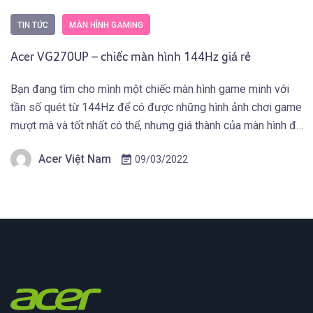
TIN TỨC
MÀN HÌNH GAMING
Acer VG270UP – chiếc màn hình 144Hz giá rẻ
Bạn đang tìm cho mình một chiếc màn hình game minh với
tần số quét từ 144Hz để có được những hình ảnh chơi game
mượt mà và tốt nhất có thể, nhưng giá thành của màn hình đó
phải phù hợp do điều kiện tài chính. Màn hình Acer có thể
Acer Việt Nam
09/03/2022
đáp ứng được […]