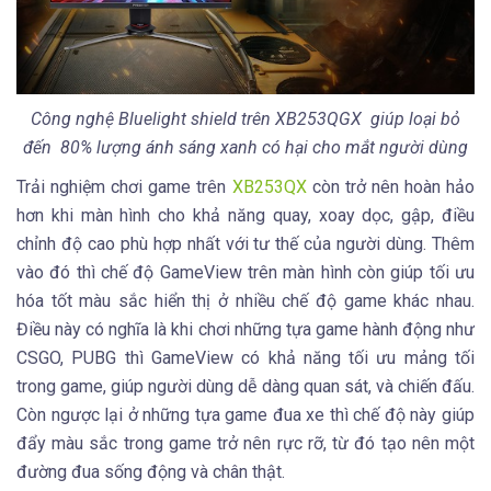
Công nghệ Bluelight shield trên XB253QGX giúp loại bỏ
đến 80% lượng ánh sáng xanh có hại cho mắt người dùng
Trải nghiệm chơi game trên
XB253QX
còn trở nên hoàn hảo
hơn khi màn hình cho khả năng quay, xoay dọc, gập, điều
chỉnh độ cao phù hợp nhất với tư thế của người dùng. Thêm
vào đó thì chế độ GameView trên màn hình còn giúp tối ưu
hóa tốt màu sắc hiển thị ở nhiều chế độ game khác nhau.
Điều này có nghĩa là khi chơi những tựa game hành động như
CSGO, PUBG thì GameView có khả năng tối ưu mảng tối
trong game, giúp người dùng dễ dàng quan sát, và chiến đấu.
Còn ngược lại ở những tựa game đua xe thì chế độ này giúp
đẩy màu sắc trong game trở nên rực rỡ, từ đó tạo nên một
đường đua sống động và chân thật.