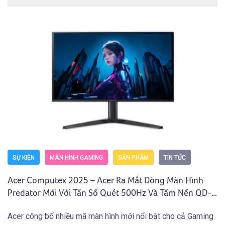
SỰ KIỆN
MÀN HÌNH GAMING
SẢN PHẨM
TIN TỨC
Acer Computex 2025 – Acer Ra Mắt Dòng Màn Hình
Predator Mới Với Tần Số Quét 500Hz Và Tấm Nền QD-
OLED 4K
Acer công bố nhiều mã màn hình mới nổi bật cho cả Gaming