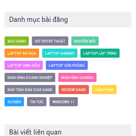
Danh mục bài đăng
BẢO HÀNH
HỖ TRỢ KỸ THUẬT
KHUYẾN MÃI
LAPTOP ĐỒ HỌA
LAPTOP GAMING
LAPTOP LẬP TRÌNH
LAPTOP SINH VIÊN
LAPTOP VĂN PHÒNG
MÀN HÌNH DOANH NGHIỆP
MÀN HÌNH GAMING
MÁY TÍNH BÀN CHƠI GAME
REVIEW GAME
SẢN PHẨM
SỰ KIỆN
TIN TỨC
WINDOWS 11
Bài viết liên quan