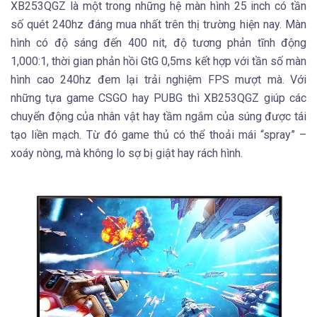
XB253QGZ là một trong những hệ màn hình 25 inch có tần
số quét 240hz đáng mua nhất trên thị trường hiện nay. Màn
hình có độ sáng đến 400 nit, độ tương phản tĩnh động
1,000:1, thời gian phản hồi GtG 0,5ms kết hợp với tần số màn
hình cao 240hz đem lại trải nghiệm FPS mượt mà. Với
những tựa game CSGO hay PUBG thì XB253QGZ giúp các
chuyển động của nhân vật hay tầm ngắm của súng được tái
tạo liền mạch. Từ đó game thủ có thể thoải mái “spray” –
xoáy nòng, mà không lo sợ bị giật hay rách hình.