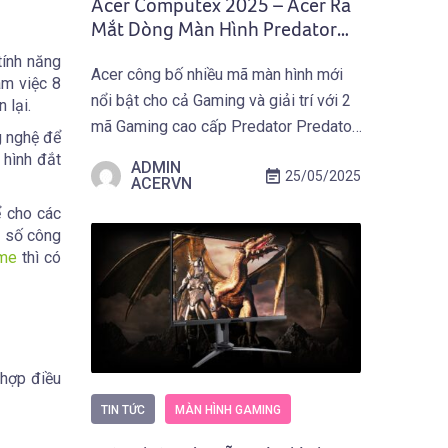
Acer Computex 2025 – Acer Ra
Mắt Dòng Màn Hình Predator
Mới Với Tần Số Quét 500Hz Và
tính năng
Acer công bố nhiều mã màn hình mới
Tấm Nền QD-OLED 4K
àm việc 8
nổi bật cho cả Gaming và giải trí với 2
 lại.
mã Gaming cao cấp Predator Predator
g nghệ để
(X27U F5 & X27 X) cùng 2 mã Nitro
 hình đắt
ADMIN
25/05/2025
Google TV cho nhu cầu giải trí.
ACERVN
ể cho các
t số công
ame
thì có
 hợp điều
TIN TỨC
MÀN HÌNH GAMING