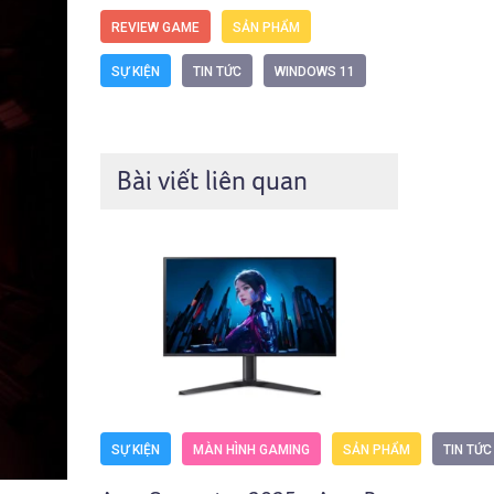
REVIEW GAME
SẢN PHẨM
SỰ KIỆN
TIN TỨC
WINDOWS 11
Bài viết liên quan
SỰ KIỆN
MÀN HÌNH GAMING
SẢN PHẨM
TIN TỨC