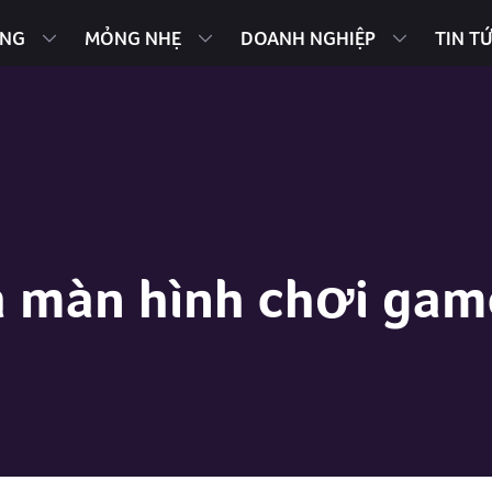
ING
MỎNG NHẸ
DOANH NGHIỆP
TIN T
 màn hình chơi game