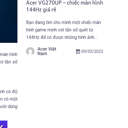
Acer VG270UP – chiếc màn hình
144Hz giá rẻ
Bạn đang tìm cho mình một chiếc màn
hình game minh với tần số quét từ
144Hz để có được những hình ảnh
chơi game mượt mà và tốt nhất có thể,
Acer Việt
09/03/2022
nhưng giá thành của màn hình đó phải
Nam
 màn hình
phù hợp do điều kiện tài chính. Màn
có tần số
hình Acer có thể đáp ứng được […]
ình có độ
ần có một
gười dùng