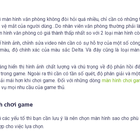
ì màn hình văn phòng không đòi hỏi quá nhiều, chỉ cần có những 
 vệ mắt của người dùng…Do nhân viên văn phòng thường phải l
 hình văn phòng có giá thành thấp nhất so với 2 loại màn hình còn
ế hình ảnh, chỉnh sửa video nên cần có sự hỗ trợ của một số côn
m màu, độ chính xác của màu sắc Delta. Và đây cũng là loại màn
ng hiển thị hình ảnh chất lượng và chú trọng về độ phản hồi đ
trong game. Ngoài ra thì cần có tần số quét, độ phân giải và mộ
oải mái hơn khi chơi game. Đối với những dòng
màn hình chơi g
 vụ mọi nhu cầu của game thủ.
nh chơi game
i các yếu tố thì bạn cần lưu ý là nên chọn màn hình sao cho phù
ợp cho việc lựa chọn.