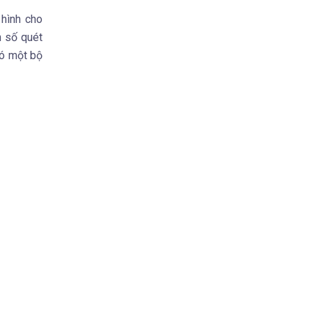
 hình cho
n số quét
có một bộ