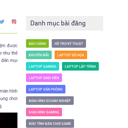
Danh mục bài đăng
BẢO HÀNH
HỖ TRỢ KỸ THUẬT
hiệm được
e như thế
KHUYẾN MÃI
LAPTOP ĐỒ HỌA
ẻ đến mọi
LAPTOP GAMING
LAPTOP LẬP TRÌNH
LAPTOP SINH VIÊN
LAPTOP VĂN PHÒNG
 màn hình
dụng chơi
MÀN HÌNH DOANH NGHIỆP
g.
MÀN HÌNH GAMING
MÁY TÍNH BÀN CHƠI GAME