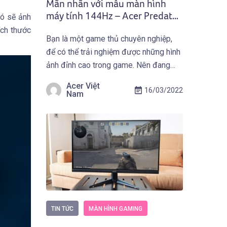
Mãn nhãn với mẫu màn hình
máy tính 144Hz – Acer Predator
nó sẽ ảnh
X28
ích thước
Bạn là một game thủ chuyên nghiệp,
để có thể trải nghiệm được những hình
ảnh đỉnh cao trong game. Nên đang
muốn tìm cho mình một chiếc màn hình
Acer Việt
16/03/2022
máy tính chơi game chất lượng từ thiết
Nam
kế phải mạnh mẽ, hình ảnh sắc nét và
các tính năng khác để hỗ trợ game […]
TIN TỨC
MÀN HÌNH GAMING