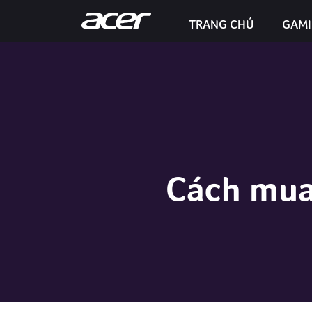
TRANG CHỦ
GAM
Predator Helios Neo 16S AI
Cách mua