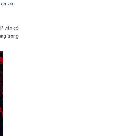
rọn vẹn.
UP vẫn có
ụng trong