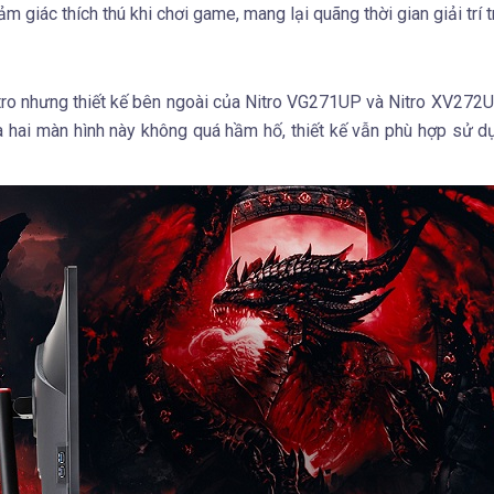
giác thích thú khi chơi game, mang lại quãng thời gian giải trí t
tro nhưng thiết kế bên ngoài của Nitro VG271UP và Nitro XV272
ủa hai màn hình này không quá hầm hố, thiết kế vẫn phù hợp sử d