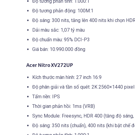
Độ tương phản tĩnh: 1.000:1
Độ tương phản động: 100M:1
Độ sáng: 300 nits, tăng lên 400 nits khi chọn H
Dải màu sắc: 1,07 tỷ màu
Độ chuẩn màu: 95% DCI-P3
Giá bán: 10.990.000 đồng
Acer Nitro XV272UP
Kích thước màn hình: 27 inch 16:9
Độ phân giải và tần số quét: 2K 2560×1440 pix
Tấm nền: IPS
Thời gian phản hồi: 1ms (VRB)
Sync Module: Freesync, HDR 400 (tăng độ sáng,
Độ sáng: 350 nits (chuẩn), 400 nits (khi bật chế 