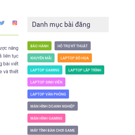
Danh mục bài đăng
BẢO HÀNH
HỖ TRỢ KỸ THUẬT
được nâng
 liên tục
KHUYẾN MÃI
LAPTOP ĐỒ HỌA
 bài viết
LAPTOP GAMING
LAPTOP LẬP TRÌNH
 và thiết
LAPTOP SINH VIÊN
LAPTOP VĂN PHÒNG
MÀN HÌNH DOANH NGHIỆP
MÀN HÌNH GAMING
MÁY TÍNH BÀN CHƠI GAME