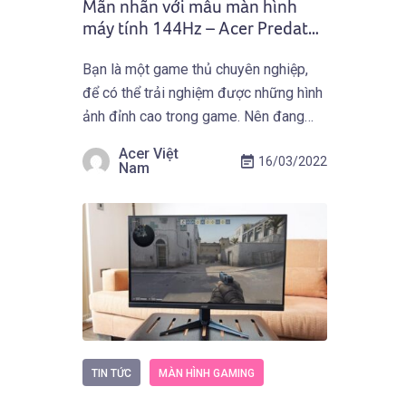
Mãn nhãn với mẫu màn hình
máy tính 144Hz – Acer Predator
X28
Bạn là một game thủ chuyên nghiệp,
để có thể trải nghiệm được những hình
ảnh đỉnh cao trong game. Nên đang
muốn tìm cho mình một chiếc màn hình
Acer Việt
16/03/2022
máy tính chơi game chất lượng từ thiết
Nam
kế phải mạnh mẽ, hình ảnh sắc nét và
các tính năng khác để hỗ trợ game […]
TIN TỨC
MÀN HÌNH GAMING