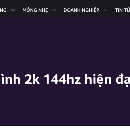
ING
MỎNG NHẸ
DOANH NGHIỆP
TIN T
ình 2k 144hz hiện đạ