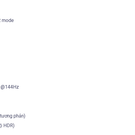
DR mode
el @144Hz
 tương phản)
độ HDR)