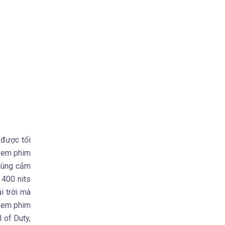
 được tối
 xem phim
 dùng cảm
 400 nits
i trời mà
 xem phim
 of Duty,