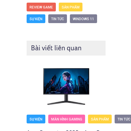
REVIEW GAME
SẢN PHẨM
SỰ KIỆN
TIN TỨC
WINDOWS 11
Bài viết liên quan
SỰ KIỆN
MÀN HÌNH GAMING
SẢN PHẨM
TIN TỨC