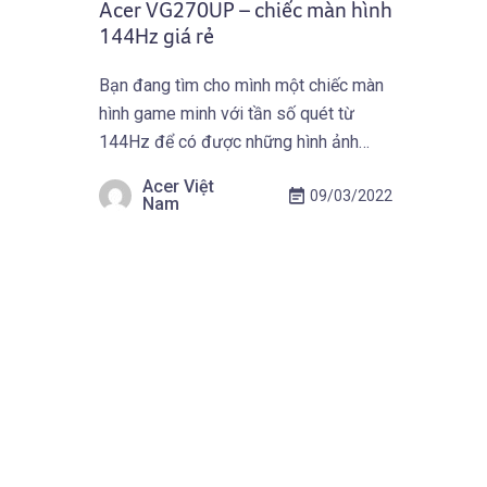
Acer VG270UP – chiếc màn hình
144Hz giá rẻ
Bạn đang tìm cho mình một chiếc màn
hình game minh với tần số quét từ
144Hz để có được những hình ảnh
chơi game mượt mà và tốt nhất có thể,
Acer Việt
09/03/2022
nhưng giá thành của màn hình đó phải
Nam
phù hợp do điều kiện tài chính. Màn
hình Acer có thể đáp ứng được […]