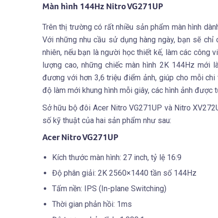
Màn hình 144Hz Nitro VG271UP
Trên thị trường có rất nhiều sản phẩm màn hình dành 
Với những nhu cầu sử dụng hàng ngày, bạn sẽ chỉ 
nhiên, nếu bạn là người học thiết kế, làm các công 
lượng cao, những chiếc màn hình 2K 144Hz mới l
đương với hơn 3,6 triệu điểm ảnh, giúp cho mỗi chi
độ làm mới khung hình mỗi giây, các hình ảnh được t
Sở hữu bộ đôi Acer Nitro VG271UP và Nitro XV272U
số kỹ thuật của hai sản phẩm như sau:
Acer Nitro VG271UP
Kích thước màn hình: 27 inch, tỷ lệ 16:9
Độ phân giải: 2K 2560×1440 tần số 144Hz
Tấm nền: IPS (In-plane Switching)
Thời gian phản hồi: 1ms