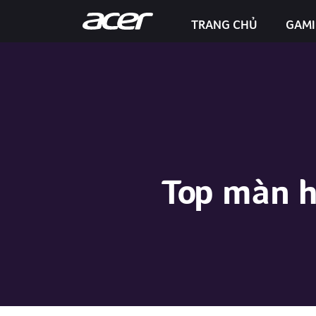
TRANG CHỦ
GAM
Predator Helios Neo 16S AI
Top màn h