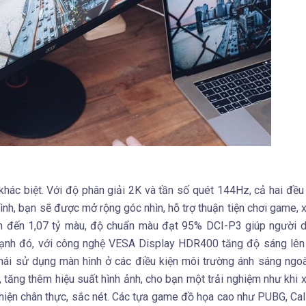
hác biệt. Với độ phân giải 2K và tần số quét 144Hz, cả hai đều
ình, bạn sẽ được mở rộng góc nhìn, hỗ trợ thuận tiện chơi game,
ị lên đến 1,07 tỷ màu, độ chuẩn màu đạt 95% DCI-P3 giúp người
cạnh đó, với công nghệ VESA Display HDR400 tăng độ sáng lên
mái sử dụng màn hình ở các điều kiện môi trường ánh sáng ngoà
 tăng thêm hiệu suất hình ảnh, cho bạn một trải nghiệm như khi
iện chân thực, sắc nét. Các tựa game đồ họa cao như PUBG, Call