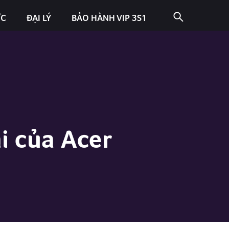
ỨC
ĐẠI LÝ
BẢO HÀNH VIP 3S1
i của Acer