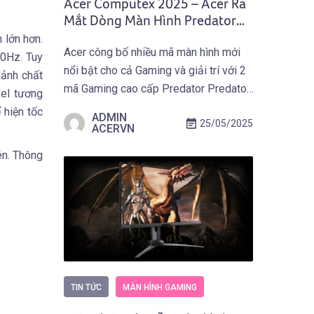
Acer Computex 2025 – Acer Ra
Mắt Dòng Màn Hình Predator
Mới Với Tần Số Quét 500Hz Và
 lớn hơn.
Acer công bố nhiều mã màn hình mới
Tấm Nền QD-OLED 4K
60Hz. Tuy
nổi bật cho cả Gaming và giải trí với 2
 ảnh chất
mã Gaming cao cấp Predator Predator
el tương
(X27U F5 & X27 X) cùng 2 mã Nitro
 hiện tốc
ADMIN
25/05/2025
Google TV cho nhu cầu giải trí.
ACERVN
ên. Thông
TIN TỨC
MÀN HÌNH GAMING