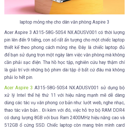
laptop mỏng nhẹ cho dân văn phòng Aspire 3
Acer Aspire 3 A315-58G-50S4 NX.ADUSV.001 có thời lượng
pin lên đến 9 tiếng, con số rất ấn tượng cho một chiếc laptop
thiết kế theo phong cách mỏng nhẹ. Đây là chiếc laptop đủ
để bạn sử dụng trọn một ngày làm việc văn phòng mà không
cần phải sạc điện. Tha hồ học tập, nghiên cứu hay thậm chí
là giải trí với những bộ phim dài tập ở bất cứ đâu mà không
phải lo hết pin.
Acer Aspire 3
A315-58G-50S4 NX.ADUSV.001 sử dụng bộ
xử lý Intel thế hệ thứ 11 với hiệu năng mạnh mẽ dễ dàng
dùng các tác vụ văn phong cơ bản như: lướt web, nghe nhạc,
thao tác văn bản… Đi kèm với đó, việc hỗ trợ bộ RAM DDR4
có dung lượng 8GB với bus Ram 2400MHz hiệu năng cao và
512GB ổ cứng SSD. Chiếc laptop còn mang trên mình card