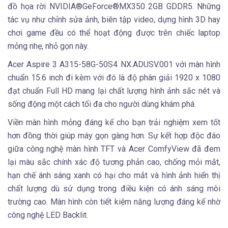
đồ họa rời NVIDIA®GeForce®MX350 2GB GDDR5. Những
tác vụ như chỉnh sửa ảnh, biên tập video, dựng hình 3D hay
chơi game đều có thể hoạt động được trên chiếc laptop
mỏng nhẹ, nhỏ gọn này.
Acer Aspire 3 A315-58G-50S4 NX.ADUSV.001 với màn hình
chuẩn 15.6 inch đi kèm với đó là độ phân giải 1920 x 1080
đạt chuẩn Full HD mang lại chất lượng hình ảnh sắc nét và
sống động một cách tối đa cho người dùng khám phá.
Viền màn hình mỏng đáng kể cho bạn trải nghiệm xem tốt
hơn đồng thời giúp máy gọn gàng hơn. Sự kết hợp độc đáo
giữa công nghệ màn hình TFT và Acer ComfyView đã đem
lại màu sắc chính xác độ tương phản cao, chống mỏi mắt,
hạn chế ánh sáng xanh có hại cho mắt và hình ảnh hiển thị
chất lượng dù sử dụng trong điều kiện có ánh sáng môi
trường cao. Màn hình còn tiết kiệm năng lượng đáng kể nhờ
công nghệ LED Backlit.