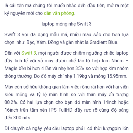
là cái tên mà chúng tôi muốn nhắc đến đầu tiên, mở ra một
kỷ nguyên mới cho
dân văn phòng
.
laptop mỏng nhẹ Swift 3
Swift 3 với đa dạng mẫu mã, nhiều màu sắc cho bạn lựa
chọn như: Bạc, Xám, Đồng và gần nhất là Gradient Blue.
Đến với
Swift 3
, mọi người được chiêm ngưỡng chiếc laptop
đầy tinh tế với vỏ máy được chế tác từ hợp kim Nhôm –
Magie bền bỉ hơn 4 lần và nhẹ hơn 35% so với hợp kim nhôm
thông thường. Do đó máy chỉ nhẹ 1.19kg và mỏng 15.95mm.
Máy còn sở hữu không gian làm việc rộng rãi hơn với hai viền
siêu mỏng và tỷ lệ màn hình so với thân máy ấn tượng
88.2%. Có hai lựa chọn cho bạn đó màn hình 14inch hoặc
16inch trên tấm nền IPS FullHD đầy rực rỡ cùng độ sáng
đến 300 nits.
Di chuyển cả ngày yêu cầu laptop phải có thời lượngpin lớn