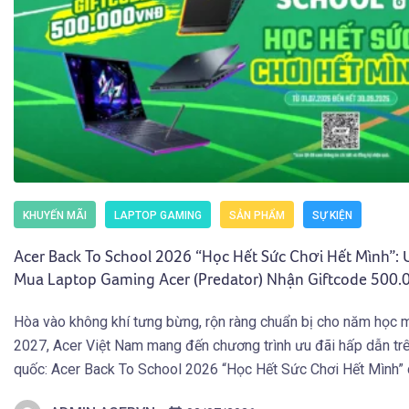
KHUYẾN MÃI
LAPTOP GAMING
SẢN PHẨM
SỰ KIỆN
Acer Back To School 2026 “Học Hết Sức Chơi Hết Mình”: 
Mua Laptop Gaming Acer (Predator) Nhận Giftcode 500
(01.07 – 30.09.2026)
Hòa vào không khí tưng bừng, rộn ràng chuẩn bị cho năm học 
2027, Acer Việt Nam mang đến chương trình ưu đãi hấp dẫn tr
quốc: Acer Back To School 2026 “Học Hết Sức Chơi Hết Mình”
các bạn Học Sinh Sinh Viên và người dùng sở hữu Laptop Gami