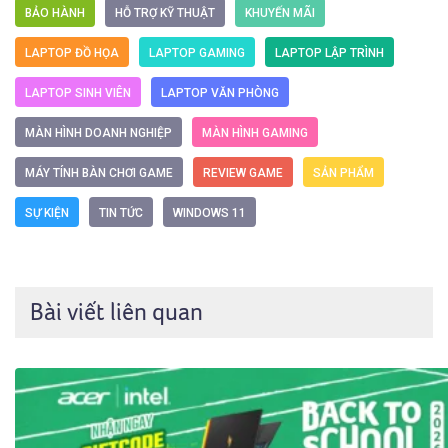
BẢO HÀNH
HỖ TRỢ KỸ THUẬT
KHUYẾN MÃI
LAPTOP ĐỒ HỌA
LAPTOP GAMING
LAPTOP LẬP TRÌNH
LAPTOP SINH VIÊN
LAPTOP VĂN PHÒNG
MÀN HÌNH DOANH NGHIỆP
MÀN HÌNH GAMING
MÁY TÍNH BÀN CHƠI GAME
REVIEW GAME
SẢN PHẨM
SỰ KIỆN
TIN TỨC
WINDOWS 11
Bài viết liên quan