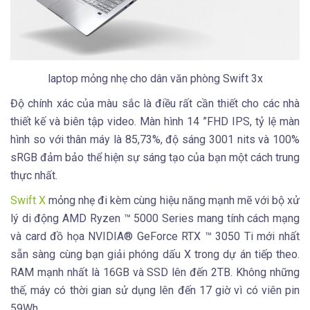
laptop mỏng nhẹ cho dân văn phòng Swift 3x
Độ chính xác của màu sắc là điều rất cần thiết cho các nhà
thiết kế và biên tập video. Màn hình 14 ”FHD IPS, tỷ lệ màn
hình so với thân máy là 85,73%, độ sáng 3001 nits và 100%
sRGB đảm bảo thể hiện sự sáng tạo của bạn một cách trung
thực nhất.
Swift X
mỏng nhẹ đi kèm cùng hiệu năng mạnh mẽ với bộ xử
lý di động AMD Ryzen ™ 5000 Series mang tính cách mạng
và card đồ họa NVIDIA® GeForce RTX ™ 3050 Ti mới nhất
sẵn sàng cùng bạn giải phóng dấu X trong dự án tiếp theo.
RAM mạnh nhất là 16GB và SSD lên đến 2TB. Không những
thế, máy có thời gian sử dụng lên đến 17 giờ vì có viên pin
59Wh.