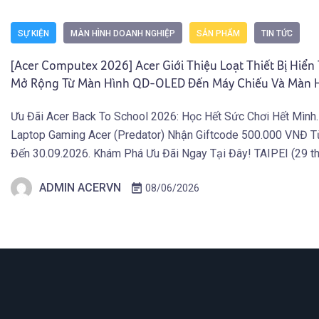
SỰ KIỆN
MÀN HÌNH DOANH NGHIỆP
SẢN PHẨM
TIN TỨC
[Acer Computex 2026] Acer Giới Thiệu Loạt Thiết Bị Hiển 
Mở Rộng Từ Màn Hình QD-OLED Đến Máy Chiếu Và Màn H
Động
Ưu Đãi Acer Back To School 2026: Học Hết Sức Chơi Hết Mình
Laptop Gaming Acer (Predator) Nhận Giftcode 500.000 VNĐ T
Đến 30.09.2026. Khám Phá Ưu Đãi Ngay Tại Đây! TAIPEI (29 th
2026) – Acer công bố danh mục thiết bị hiển thị mới phục vụ s
ADMIN ACERVN
08/06/2026
giải trí và […]