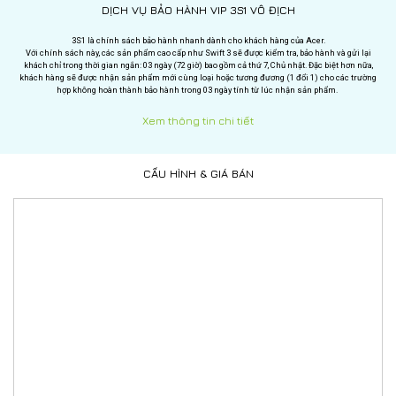
DỊCH VỤ BẢO HÀNH VIP 3S1 VÔ ĐỊCH
3S1 là chính sách bảo hành nhanh dành cho khách hàng của Acer.
Với chính sách này, các sản phẩm cao cấp như Swift 3 sẽ được kiểm tra, bảo hành và gửi lại
khách chỉ trong thời gian ngắn: 03 ngày (72 giờ) bao gồm cả thứ 7, Chủ nhật. Đặc biệt hơn nữa,
khách hàng sẽ được nhận sản phẩm mới cùng loại hoặc tương đương (1 đổi 1) cho các trường
hợp không hoàn thành bảo hành trong 03 ngày tính từ lúc nhận sản phẩm.
Xem thông tin chi tiết
CẤU HÌNH & GIÁ BÁN