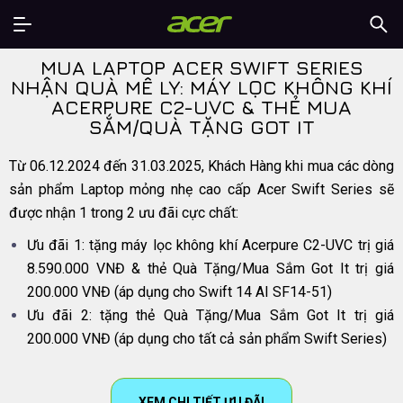
MUA LAPTOP ACER SWIFT SERIES
NHẬN QUÀ MÊ LY: MÁY LỌC KHÔNG KHÍ
ACERPURE C2-UVC & THẺ MUA
SẮM/QUÀ TẶNG GOT IT
Từ 06.12.2024 đến 31.03.2025, Khách Hàng khi mua các dòng
sản phẩm Laptop mỏng nhẹ cao cấp Acer Swift Series sẽ
được nhận 1 trong 2 ưu đãi cực chất:
Ưu đãi 1: tặng máy lọc không khí Acerpure C2-UVC trị giá
8.590.000 VNĐ & thẻ Quà Tặng/Mua Sắm Got It trị giá
200.000 VNĐ (áp dụng cho Swift 14 AI SF14-51)
Ưu đãi 2: tặng thẻ Quà Tặng/Mua Sắm Got It trị giá
200.000 VNĐ (áp dụng cho tất cả sản phẩm Swift Series)
XEM CHI TIẾT ƯU ĐÃI