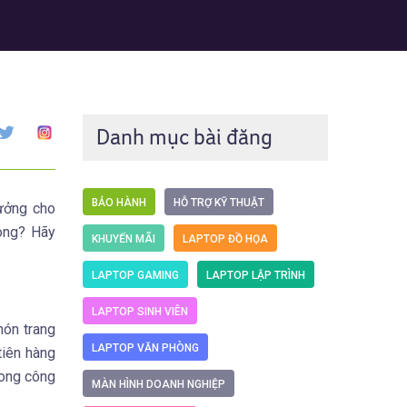
Danh mục bài đăng
BẢO HÀNH
HỖ TRỢ KỸ THUẬT
tưởng cho
hòng? Hãy
KHUYẾN MÃI
LAPTOP ĐỒ HỌA
LAPTOP GAMING
LAPTOP LẬP TRÌNH
LAPTOP SINH VIÊN
món trang
LAPTOP VĂN PHÒNG
tiên hàng
rong công
MÀN HÌNH DOANH NGHIỆP