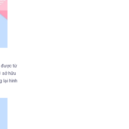
ỏ được từ
3 sở hữu
 lại hình