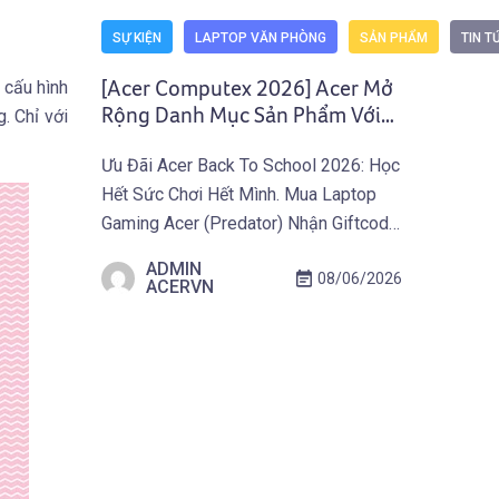
SỰ KIỆN
LAPTOP VĂN PHÒNG
SẢN PHẨM
TIN T
 cấu hình
[Acer Computex 2026] Acer Mở
Rộng Danh Mục Sản Phẩm Với
. Chỉ với
Hai Mẫu Laptop Mới Trang Bị Bộ
Ưu Đãi Acer Back To School 2026: Học
Xử Lý Snapdragon Thế Hệ Mới
Hết Sức Chơi Hết Mình. Mua Laptop
Nhất
Gaming Acer (Predator) Nhận Giftcode
500.000 VNĐ Từ 01.07 Đến
ADMIN
08/06/2026
30.09.2026. Khám Phá Ưu Đãi Ngay
ACERVN
Tại Đây! TAIPEI (29 tháng 5, 2026) –
Acer giới thiệu Swift Spin 14 AI và
Aspire Go 15, mở rộng danh mục
laptop của […]