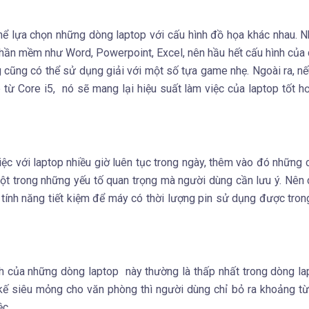
hể lựa chọn những dòng laptop với cấu hình đồ họa khác nhau. 
hần mềm như Word, Powerpoint, Excel, nên hầu hết cấu hình của
cũng có thể sử dụng giải với một số tựa game nhẹ. Ngoài ra, nế
từ Core i5, nó sẽ mang lại hiệu suất làm việc của laptop tốt h
ệc với laptop nhiều giờ luên tục trong ngày, thêm vào đó những 
 một trong những yếu tố quan trọng mà người dùng cần lưu ý. Nên
 tính năng tiết kiệm để máy có thời lượng pin sử dụng được tro
nh của những dòng laptop này thường là thấp nhất trong dòng la
 kế siêu mỏng cho văn phòng thì người dùng chỉ bỏ ra khoảng t
ệc.