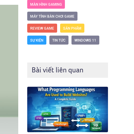
MÀN HÌNH GAMING
MÁY TÍNH BÀN CHƠI GAME
REVIEW GAME
SẢN PHẨM
SỰ KIỆN
TIN TỨC
WINDOWS 11
Bài viết liên quan