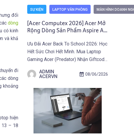
SỰ KIỆN
LAPTOP VĂN PHÒNG
MÀN HÌNH DOANH NG
Nhưng đối
 các
dòng
[Acer Computex 2026] Acer Mở
Rộng Dòng Sản Phẩm Aspire AI
u có kinh
Copilot+ PC Với Laptop Và Máy
ơn và khả
Ưu Đãi Acer Back To School 2026: Học
Tính All-In-One Mới
Hết Sức Chơi Hết Mình. Mua Laptop
Gaming Acer (Predator) Nhận Giftcode
500.000 VNĐ Từ 01.07 Đến
chuyến đi
ADMIN
08/06/2026
30.09.2026. Khám Phá Ưu Đãi Ngay
ACERVN
 các dòng
Tại Đây! TAIPEI (29 tháng 5, 2026) –
ng khoảng
Acer công bố mở rộng danh mục
Aspire AI Copilot+ PC với bốn sản
phẩm mới gồm […]
ptop hiện
ừ 13 – 18