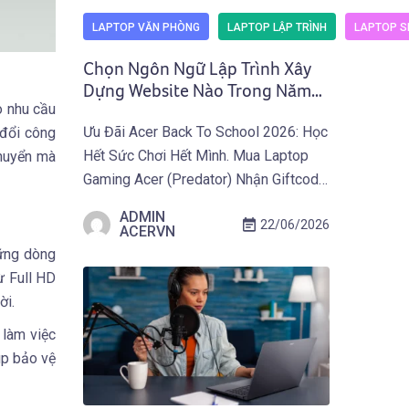
LAPTOP VĂN PHÒNG
LAPTOP LẬP TRÌNH
LAPTOP SI
Chọn Ngôn Ngữ Lập Trình Xây
Dựng Website Nào Trong Năm
o nhu cầu
2026? Cẩm Nang Toàn Diện Từ
Ưu Đãi Acer Back To School 2026: Học
 đổi công
Acer
Hết Sức Chơi Hết Mình. Mua Laptop
chuyển mà
Gaming Acer (Predator) Nhận Giftcode
500.000 VNĐ Từ 01.07 Đến
ADMIN
22/06/2026
30.09.2026. Khám Phá Ưu Đãi Ngay
ACERVN
Tại Đây! Website được xây dựng bằng
hững dòng
những ngôn ngữ lập trình nào, và vì sao
ừ Full HD
các trang web hiện đại của năm 2026
ời.
[…]
 làm việc
úp bảo vệ