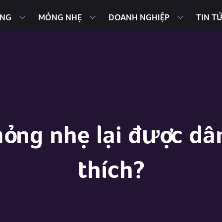
ING
MỎNG NHẸ
DOANH NGHIỆP
TIN T
mỏng nhẹ lại được d
thích?