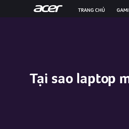
TRANG CHỦ
GAM
Predator Helios Neo 16S AI
Tại sao laptop 