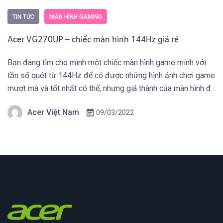
TIN TỨC
MÀN HÌNH GAMING
Acer VG270UP – chiếc màn hình 144Hz giá rẻ
Bạn đang tìm cho mình một chiếc màn hình game minh với
tần số quét từ 144Hz để có được những hình ảnh chơi game
mượt mà và tốt nhất có thể, nhưng giá thành của màn hình đó
phải phù hợp do điều kiện tài chính. Màn hình Acer có thể
Acer Việt Nam
09/03/2022
đáp ứng được […]