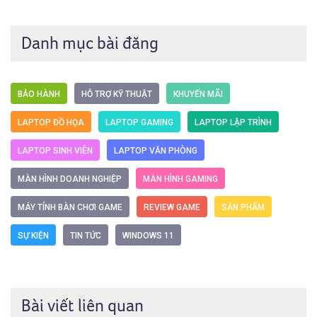
Danh mục bài đăng
BẢO HÀNH
HỖ TRỢ KỸ THUẬT
KHUYẾN MÃI
LAPTOP ĐỒ HỌA
LAPTOP GAMING
LAPTOP LẬP TRÌNH
LAPTOP SINH VIÊN
LAPTOP VĂN PHÒNG
MÀN HÌNH DOANH NGHIỆP
MÀN HÌNH GAMING
MÁY TÍNH BÀN CHƠI GAME
REVIEW GAME
SẢN PHẨM
SỰ KIỆN
TIN TỨC
WINDOWS 11
Bài viết liên quan