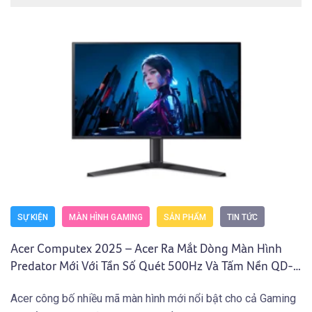
SỰ KIỆN
MÀN HÌNH GAMING
SẢN PHẨM
TIN TỨC
Acer Computex 2025 – Acer Ra Mắt Dòng Màn Hình
Predator Mới Với Tần Số Quét 500Hz Và Tấm Nền QD-
OLED 4K
Acer công bố nhiều mã màn hình mới nổi bật cho cả Gaming