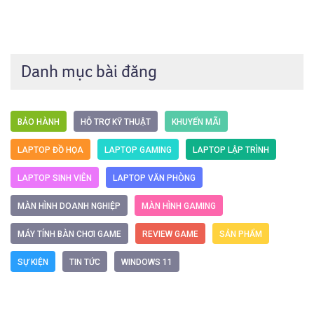
Danh mục bài đăng
BẢO HÀNH
HỖ TRỢ KỸ THUẬT
KHUYẾN MÃI
LAPTOP ĐỒ HỌA
LAPTOP GAMING
LAPTOP LẬP TRÌNH
LAPTOP SINH VIÊN
LAPTOP VĂN PHÒNG
MÀN HÌNH DOANH NGHIỆP
MÀN HÌNH GAMING
MÁY TÍNH BÀN CHƠI GAME
REVIEW GAME
SẢN PHẨM
SỰ KIỆN
TIN TỨC
WINDOWS 11