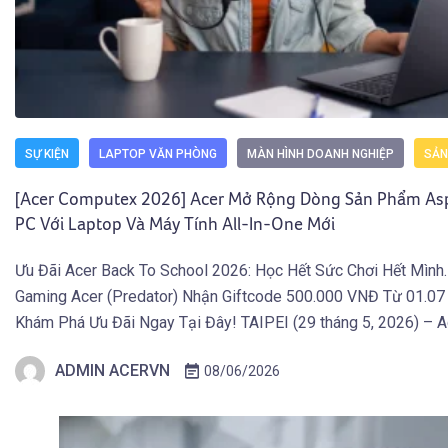
SỰ KIỆN
LAPTOP VĂN PHÒNG
MÀN HÌNH DOANH NGHIỆP
SẢN
[Acer Computex 2026] Acer Mở Rộng Dòng Sản Phẩm Aspi
PC Với Laptop Và Máy Tính All-In-One Mới
Ưu Đãi Acer Back To School 2026: Học Hết Sức Chơi Hết Mình
Gaming Acer (Predator) Nhận Giftcode 500.000 VNĐ Từ 01.07
Khám Phá Ưu Đãi Ngay Tại Đây! TAIPEI (29 tháng 5, 2026) – 
rộng danh mục Aspire AI Copilot+ PC với bốn sản phẩm mới g
ADMIN ACERVN
08/06/2026