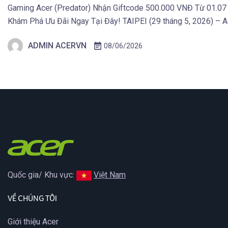
Gaming Acer (Predator) Nhận Giftcode 500.000 VNĐ Từ 01.07
Khám Phá Ưu Đãi Ngay Tại Đây! TAIPEI (29 tháng 5, 2026) – Ac
Spin 14 AI và Aspire Go 15, mở rộng danh mục laptop của […]
ADMIN ACERVN
08/06/2026
Quốc gia/ Khu vực:
Việt Nam
VỀ CHÚNG TÔI
Giới thiệu Acer