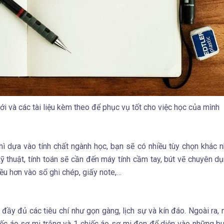
i và các tài liệu kèm theo để phục vụ tốt cho việc học của mình
hì dựa vào tính chất ngành học, bạn sẽ có nhiều tùy chọn khác 
ỹ thuật, tính toán sẽ cần đến máy tính cầm tay, bút vẽ chuyên dụn
iều hơn vào sổ ghi chép, giấy note,…
ầy đủ các tiêu chí như gọn gàng, lịch sự và kín đáo. Ngoài ra, 
iếc áo sơ mi trắng và 1 chiếc áo sơ mi đen để diện vào những bu