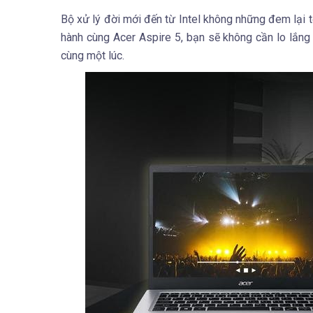
Bộ xử lý đời mới đến từ Intel không những đem lại
hành cùng Acer Aspire 5, bạn sẽ không cần lo lắng 
cùng một lúc.