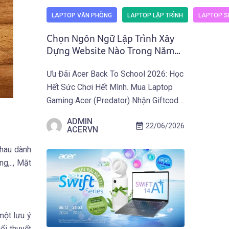
LAPTOP VĂN PHÒNG
LAPTOP LẬP TRÌNH
LAPTOP SI
Chọn Ngôn Ngữ Lập Trình Xây
Dựng Website Nào Trong Năm
2026? Cẩm Nang Toàn Diện Từ
Ưu Đãi Acer Back To School 2026: Học
Acer
Hết Sức Chơi Hết Mình. Mua Laptop
Gaming Acer (Predator) Nhận Giftcode
500.000 VNĐ Từ 01.07 Đến
ADMIN
22/06/2026
30.09.2026. Khám Phá Ưu Đãi Ngay
ACERVN
Tại Đây! Website được xây dựng bằng
nhau dành
những ngôn ngữ lập trình nào, và vì sao
g,.., Mặt
các trang web hiện đại của năm 2026
[…]
một lưu ý
ổi thuyết