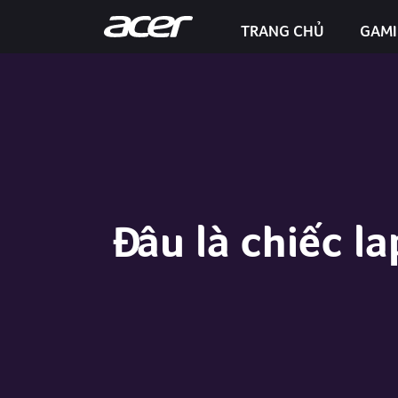
TRANG CHỦ
GAM
Predator Helios Neo 16S AI
Đâu là chiếc l