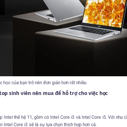
c học của bạn trở nên đơn giản hơn rất nhiều
top sinh viên nên mua để hỗ trợ cho việc học
p Intel thế hệ 11, gồm có Intel Core i3 và Intel Core i5. Với nhu 
n Intel Core i3 sẽ là sự lựa chọn thích hợp hơn cả.