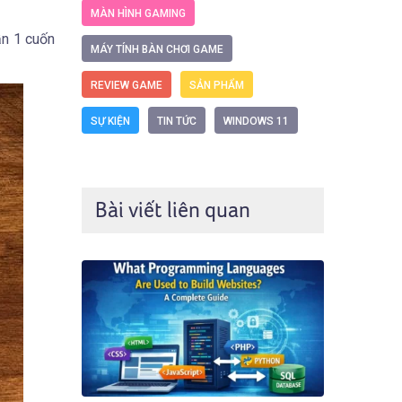
MÀN HÌNH GAMING
ần 1 cuốn
MÁY TÍNH BÀN CHƠI GAME
REVIEW GAME
SẢN PHẨM
SỰ KIỆN
TIN TỨC
WINDOWS 11
Bài viết liên quan