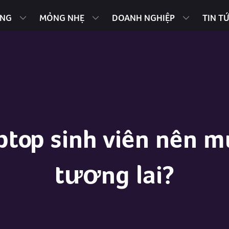
ING
MỎNG NHẸ
DOANH NGHIỆP
TIN T
aptop sinh viên nên 
tương lai?