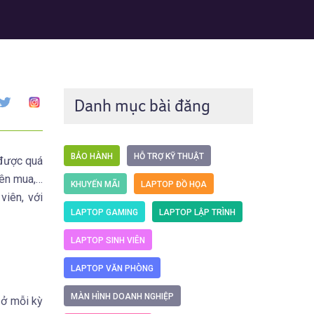
Danh mục bài đăng
BẢO HÀNH
HỖ TRỢ KỸ THUẬT
 được quá
nên mua,…
KHUYẾN MÃI
LAPTOP ĐỒ HỌA
viên, với
LAPTOP GAMING
LAPTOP LẬP TRÌNH
LAPTOP SINH VIÊN
LAPTOP VĂN PHÒNG
MÀN HÌNH DOANH NGHIỆP
 ở mỗi kỳ