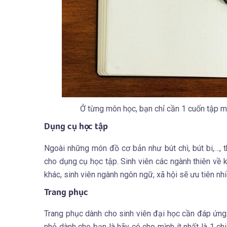
Ở từng môn học, bạn chỉ cần 1 cuốn tập mớ
Dụng cụ học tập
Ngoài những món đồ cơ bản như bút chì, bút bi,…, t
cho dụng cụ học tập. Sinh viên các ngành thiên về k
khác, sinh viên ngành ngôn ngữ, xã hội sẽ ưu tiên nh
Trang phục
Trang phục dành cho sinh viên đại học cần đáp ứng đ
nhỏ dành cho bạn là hãy có cho mình ít nhất là 1 ch