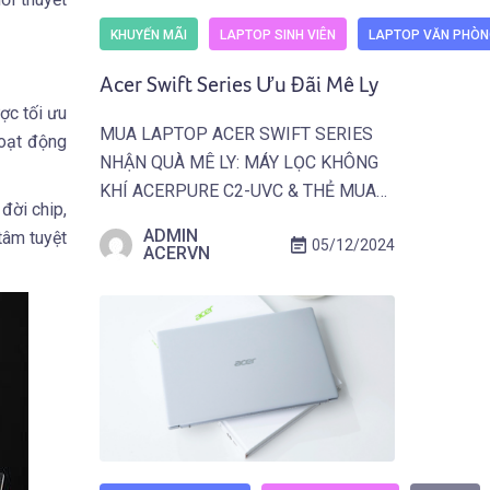
KHUYẾN MÃI
LAPTOP SINH VIÊN
LAPTOP VĂN PHÒN
Acer Swift Series Ưu Đãi Mê Ly
ợc tối ưu
MUA LAPTOP ACER SWIFT SERIES
hoạt động
NHẬN QUÀ MÊ LY: MÁY LỌC KHÔNG
KHÍ ACERPURE C2-UVC & THẺ MUA
đời chip,
SẮM/QUÀ TẶNG GOT IT – 06.12.2024
ADMIN
tâm tuyệt
05/12/2024
– 31.03.2025.
ACERVN