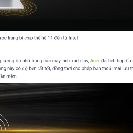
ợc trang bị chip thế hệ 11 đến từ Intel
g lượng bộ nhớ trong của máy tính xách tay,
Acer
đã tích hợp ổ 
 này có độ bền rất tốt, đồng thời cho phép bạn thoải mái lưu tr
phần mềm.