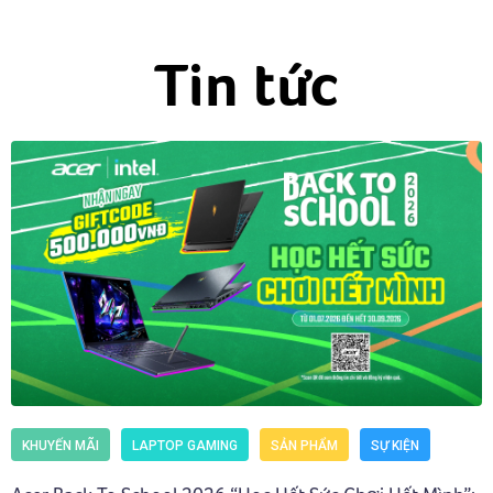
Tin tức
KHUYẾN MÃI
LAPTOP GAMING
SẢN PHẨM
SỰ KIỆN