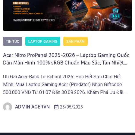
TIN TỨC
LAPTOP GAMING
SẢN PHẨM
Acer Nitro ProPanel 2025-2026 – Laptop Gaming Quốc
Dân Màn Hình 100% sRGB Chuẩn Màu Sắc, Tản Nhiệt
Mát Nhất Phân Khúc
Ưu Đãi Acer Back To School 2026: Học Hết Sức Chơi Hết
Mình. Mua Laptop Gaming Acer (Predator) Nhận Giftcode
500.000 VNĐ Từ 01.07 Đến 30.09.2026. Khám Phá Ưu Đãi
Ngay Tại Đây! Trong năm 2025-2026, Acer tiếp tục khẳng
ADMIN ACERVN
25/05/2025
định vị thế của mình trong phân khúc Laptop Gaming tầm
trung-cao cấp với các […]