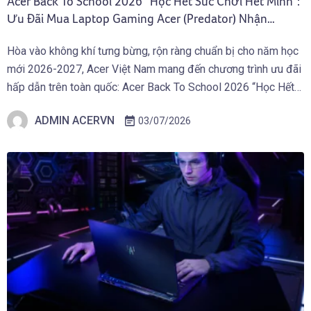
Acer Back To School 2026 “Học Hết Sức Chơi Hết Mình”:
Ưu Đãi Mua Laptop Gaming Acer (Predator) Nhận
Giftcode 500.000 VNĐ (01.07 – 30.09.2026)
Hòa vào không khí tưng bừng, rộn ràng chuẩn bị cho năm học
mới 2026-2027, Acer Việt Nam mang đến chương trình ưu đãi
hấp dẫn trên toàn quốc: Acer Back To School 2026 “Học Hết
Sức Chơi Hết Mình” dành cho các bạn Học Sinh Sinh Viên và
ADMIN ACERVN
03/07/2026
người dùng sở hữu Laptop Gaming […]