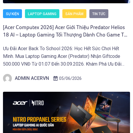
SỰ KIỆN
LAPTOP GAMING
SẢN PHẨM
TIN TỨC
[Acer Computex 2026] Acer Giới Thiệu Predator Helios
18 AI – Laptop Gaming Tối Thượng Dành Cho Game Thủ
Chuyên Nghiệp
Ưu Đãi Acer Back To School 2026: Học Hết Sức Chơi Hết
Mình. Mua Laptop Gaming Acer (Predator) Nhận Giftcode
500.000 VNĐ Từ 01.07 Đến 30.09.2026. Khám Phá Ưu Đãi
Ngay Tại Đây! TAIPEI (29 tháng 5, 2026) – Acer công bố loạt
ADMIN ACERVN
05/06/2026
Laptop Gaming 2026 và thiết bị Gaming di động mới nhằm
đẩy giới […]