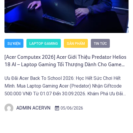
SỰ KIỆN
LAPTOP GAMING
SẢN PHẨM
TIN TỨC
[Acer Computex 2026] Acer Giới Thiệu Predator Helios
18 AI – Laptop Gaming Tối Thượng Dành Cho Game
Thủ Chuyên Nghiệp
Ưu Đãi Acer Back To School 2026: Học Hết Sức Chơi Hết
Mình. Mua Laptop Gaming Acer (Predator) Nhận Giftcode
500.000 VNĐ Từ 01.07 Đến 30.09.2026. Khám Phá Ưu Đãi
Ngay Tại Đây! TAIPEI (29 tháng 5, 2026) – Acer công bố
ADMIN ACERVN
05/06/2026
loạt Laptop Gaming 2026 và thiết bị Gaming di động mới
nhằm đẩy giới […]