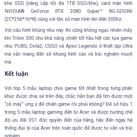
khe SSD (nâng cấp tối đa 1TB SSD/khe), card màn hình
NVIDIA® GeForce RTX 2080 Super™ 8G-GDDR6
(2C*256*16*8) cùng với tần số màn hình lên đến 300hz.
Với cấu hình khủng như này thì cũng không ngạc nhiên mấy
khi Triton 500 cho khả năng chiến tốt hầu hết các tựa game
như PUBG, Dota2, CSGO và Apex Legends ở thiết lập Ultra
mà vẫn mang đến số khung hình cao và trải nghiệm mượt
mà.
Kết luận
Với top 5 mẫu laptop chơi game tốt nhất trong từng phân
khúc được chia sẻ trên đây, chắc hẳn bạn đã tìm được một
“cỗ máy” ưng ý để chiến game rồi phải không? Để sở hữu 1
trong 5 mẫu laptop gaming đến từ Acer và được hưởng chế
độ ưu đãi 3S1 độc quyền đến của hãng, hãy đến ngay hệ
thống đại lý của Acer trên toàn quốc để được tư vấn và trải
nghiệm.