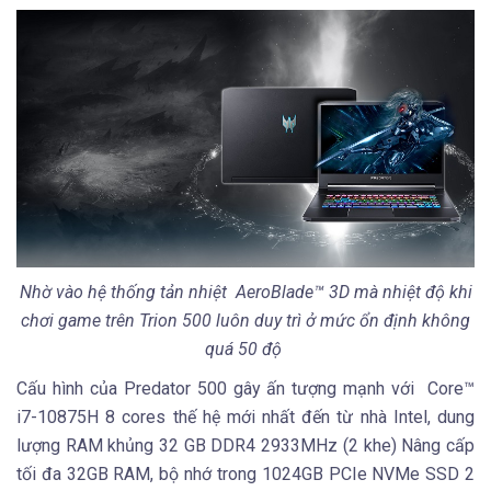
Nhờ vào hệ thống tản nhiệt AeroBlade™️ 3D mà nhiệt độ khi
chơi game trên Trion 500 luôn duy trì ở mức ổn định không
quá 50 độ
Cấu hình của Predator 500 gây ấn tượng mạnh với Core™
i7-10875H 8 cores thế hệ mới nhất đến từ nhà Intel, dung
lượng RAM khủng 32 GB DDR4 2933MHz (2 khe) Nâng cấp
tối đa 32GB RAM, bộ nhớ trong 1024GB PCIe NVMe SSD 2