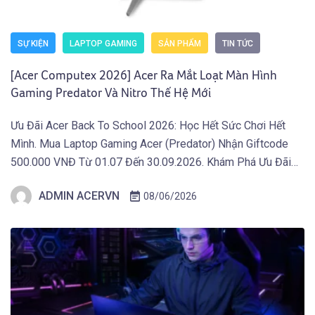
SỰ KIỆN
LAPTOP GAMING
SẢN PHẨM
TIN TỨC
[Acer Computex 2026] Acer Ra Mắt Loạt Màn Hình
Gaming Predator Và Nitro Thế Hệ Mới
Ưu Đãi Acer Back To School 2026: Học Hết Sức Chơi Hết
Mình. Mua Laptop Gaming Acer (Predator) Nhận Giftcode
500.000 VNĐ Từ 01.07 Đến 30.09.2026. Khám Phá Ưu Đãi
Ngay Tại Đây! TAIPEI (29 tháng 5, 2026) – Acer công bố thế
ADMIN ACERVN
08/06/2026
hệ màn hình gaming mới thuộc hai dòng Predator và Acer
Nitro, tích […]