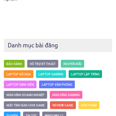
Danh mục bài đăng
BẢO HÀNH
HỖ TRỢ KỸ THUẬT
KHUYẾN MÃI
LAPTOP ĐỒ HỌA
LAPTOP GAMING
LAPTOP LẬP TRÌNH
LAPTOP SINH VIÊN
LAPTOP VĂN PHÒNG
MÀN HÌNH DOANH NGHIỆP
MÀN HÌNH GAMING
MÁY TÍNH BÀN CHƠI GAME
REVIEW GAME
SẢN PHẨM
SỰ KIỆN
TIN TỨC
WINDOWS 11