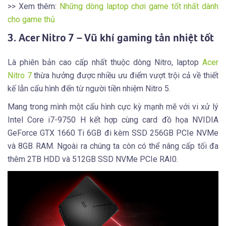
>> Xem thêm:
Những dòng laptop chơi game tốt nhất dành
cho game thủ
3. Acer Nitro 7 – Vũ khí gaming tản nhiệt tốt
Là phiên bản cao cấp nhất thuộc dòng Nitro, laptop
Acer
Nitro 7
thừa hưởng được nhiều ưu điểm vượt trội cả về thiết
kế lẫn cấu hình đến từ người tiền nhiệm Nitro 5.
Mang trong mình một cấu hình cực kỳ mạnh mẽ với vi xử lý
Intel Core i7-9750 H kết hợp cùng card đồ họa NVIDIA
GeForce GTX 1660 Ti 6GB đi kèm SSD 256GB PCIe NVMe
và 8GB RAM. Ngoài ra chúng ta còn có thể nâng cấp tối đa
thêm 2TB HDD và 512GB SSD NVMe PCIe RAI0.