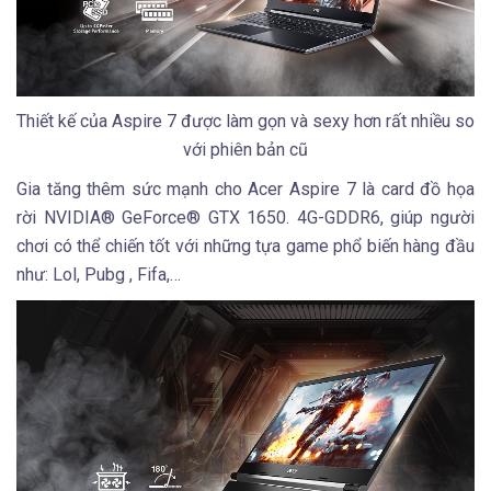
Thiết kế của Aspire 7 được làm gọn và sexy hơn rất nhiều so
với phiên bản cũ
Gia tăng thêm sức mạnh cho Acer Aspire 7 là card đồ họa
rời NVIDIA® GeForce® GTX 1650. 4G-GDDR6, giúp người
chơi có thể chiến tốt với những tựa game phổ biến hàng đầu
như: Lol, Pubg , Fifa,…