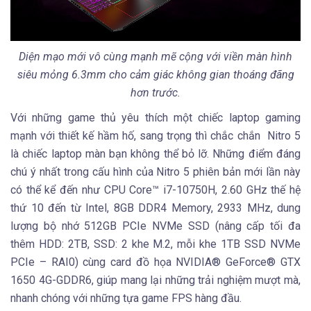
Diện mạo mới vô cùng mạnh mẽ cộng với viền màn hình
siêu mỏng 6.3mm cho cảm giác không gian thoáng đãng
hơn trước.
Với những game thủ yêu thích một chiếc laptop gaming
mạnh với thiết kế hầm hố, sang trọng thì chắc chắn Nitro 5
là chiếc laptop màn bạn không thể bỏ lỡ. Những điểm đáng
chú ý nhất trong cấu hình của Nitro 5 phiên bản mới lần này
có thể kể đến như CPU Core™ i7-10750H, 2.60 GHz thế hệ
thứ 10 đến từ Intel, 8GB DDR4 Memory, 2933 MHz, dung
lượng bộ nhớ 512GB PCIe NVMe SSD (nâng cấp tối đa
thêm HDD: 2TB, SSD: 2 khe M.2, mỗi khe 1TB SSD NVMe
PCIe – RAI0) cùng card đồ họa NVIDIA® GeForce® GTX
1650 4G-GDDR6, giúp mang lại những trải nghiệm mượt mà,
nhanh chóng với những tựa game FPS hàng đầu.