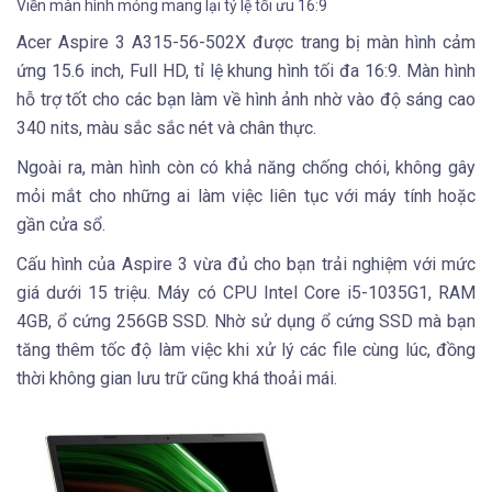
Viền màn hình mỏng mang lại tỷ lệ tối ưu 16:9
Acer Aspire 3 A315-56-502X được trang bị màn hình cảm
ứng 15.6 inch, Full HD, tỉ lệ khung hình tối đa 16:9. Màn hình
hỗ trợ tốt cho các bạn làm về hình ảnh nhờ vào độ sáng cao
340 nits, màu sắc sắc nét và chân thực.
Ngoài ra, màn hình còn có khả năng chống chói, không gây
mỏi mắt cho những ai làm việc liên tục với máy tính hoặc
gần cửa sổ.
Cấu hình của Aspire 3 vừa đủ cho bạn trải nghiệm với mức
giá dưới 15 triệu. Máy có CPU Intel Core i5-1035G1, RAM
4GB, ổ cứng 256GB SSD. Nhờ sử dụng ổ cứng SSD mà bạn
tăng thêm tốc độ làm việc khi xử lý các file cùng lúc, đồng
thời không gian lưu trữ cũng khá thoải mái.