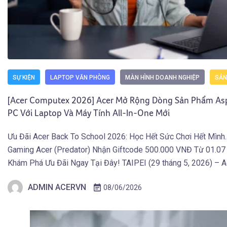
SỰ KIỆN
LAPTOP VĂN PHÒNG
MÀN HÌNH DOANH NGHIỆP
SẢN
[Acer Computex 2026] Acer Mở Rộng Dòng Sản Phẩm Aspi
PC Với Laptop Và Máy Tính All-In-One Mới
Ưu Đãi Acer Back To School 2026: Học Hết Sức Chơi Hết Mình
Gaming Acer (Predator) Nhận Giftcode 500.000 VNĐ Từ 01.07
Khám Phá Ưu Đãi Ngay Tại Đây! TAIPEI (29 tháng 5, 2026) – 
rộng danh mục Aspire AI Copilot+ PC với bốn sản phẩm mới g
ADMIN ACERVN
08/06/2026