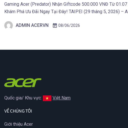
Gaming Acer (Predator) Nhận Giftcode 500.000 VNĐ Từ 01.07
Khám Phá Ưu Đãi Ngay Tại Đây! TAIPEI (29 tháng 5, 2026) – Ac
Spin 14 AI và Aspire Go 15, mở rộng danh mục laptop của […]
ADMIN ACERVN
08/06/2026
Quốc gia/ Khu vực:
Việt Nam
VỀ CHÚNG TÔI
Giới thiệu Acer