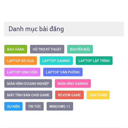
Danh mục bài đăng
BẢO HÀNH
HỖ TRỢ KỸ THUẬT
KHUYẾN MÃI
LAPTOP ĐỒ HỌA
LAPTOP GAMING
LAPTOP LẬP TRÌNH
LAPTOP SINH VIÊN
LAPTOP VĂN PHÒNG
MÀN HÌNH DOANH NGHIỆP
MÀN HÌNH GAMING
MÁY TÍNH BÀN CHƠI GAME
REVIEW GAME
SẢN PHẨM
SỰ KIỆN
TIN TỨC
WINDOWS 11