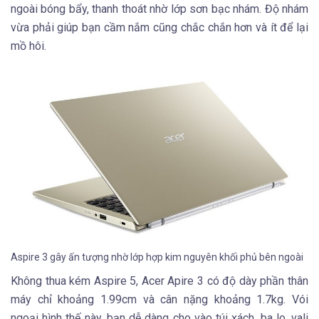
ngoài bóng bẩy, thanh thoát nhờ lớp sơn bạc nhám. Độ nhám
vừa phải giúp bạn cầm nắm cũng chắc chắn hơn và ít để lại
mồ hôi.
Aspire 3 gây ấn tượng nhờ lớp hợp kim nguyên khối phủ bên ngoài
Không thua kém Aspire 5, Acer Apire 3 có độ dày phần thân
máy chỉ khoảng 1.99cm và cân nặng khoảng 1.7kg. Vói
ngoại hình thế này, bạn dễ dàng cho vào túi xách, ba lo, vali