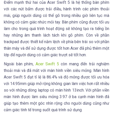
Điểm mạnh thứ hai của Acer Swift 5 là hệ thống bàn phím
với các nút bấm được trải điều, hành trình các phím thoải
mái, giúp người dùng có thể gõ trong nhiều giờ liên tục mà
không có cảm giác nhức mỏi tay. Bàn phím cũng được tối ưu
làm cho trong quá trình hoạt động sẽ không tạo ra tiếng ồn
hay những âm thanh lách tách khi gõ phím. Còn về phần
trackpad được thiết kế nằm lệch về phía bên trái so với phần
thân máy và để sử dụng được tốt hơn Acer đã phủ thêm một
lớp để người dùng có cảm giác trượt sẽ tốt hơn.
Ngoài bàn phím,
Acer Swift 5
còn mang đến trải nghiệm
thoải mái và đã mắt với màn hình viền siêu mỏng. Màn hình
Acer Swift 5 đạt tỉ lệ là 86.4% và độ mỏng được tối ưu hóa
với 14.95mm giúp mở rộng không gian làm việc hơn rất nhiều
so với những dòng laptop có màn hình 13inch. Với phần viền
màn hình được làm siêu mỏng 3.97 ở ba cạnh màn hình đã
giúp tạo thêm một góc nhìn rộng cho người dùng cũng như
cảm giác tính tế trong suốt quá trình sử dụng.