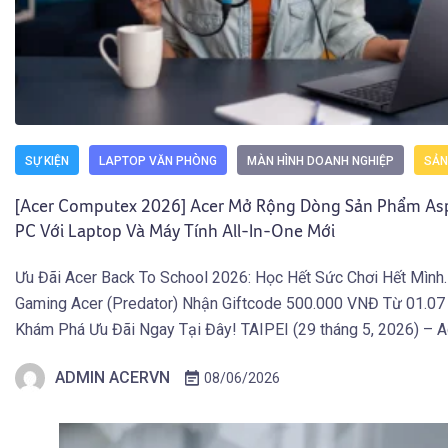
SỰ KIỆN
LAPTOP VĂN PHÒNG
MÀN HÌNH DOANH NGHIỆP
SẢN
[Acer Computex 2026] Acer Mở Rộng Dòng Sản Phẩm Aspi
PC Với Laptop Và Máy Tính All-In-One Mới
Ưu Đãi Acer Back To School 2026: Học Hết Sức Chơi Hết Mình
Gaming Acer (Predator) Nhận Giftcode 500.000 VNĐ Từ 01.07
Khám Phá Ưu Đãi Ngay Tại Đây! TAIPEI (29 tháng 5, 2026) – 
rộng danh mục Aspire AI Copilot+ PC với bốn sản phẩm mới g
ADMIN ACERVN
08/06/2026