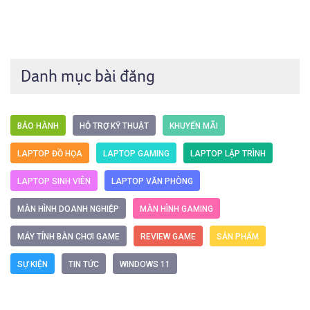
Danh mục bài đăng
BẢO HÀNH
HỖ TRỢ KỸ THUẬT
KHUYẾN MÃI
LAPTOP ĐỒ HỌA
LAPTOP GAMING
LAPTOP LẬP TRÌNH
LAPTOP SINH VIÊN
LAPTOP VĂN PHÒNG
MÀN HÌNH DOANH NGHIỆP
MÀN HÌNH GAMING
MÁY TÍNH BÀN CHƠI GAME
REVIEW GAME
SẢN PHẨM
SỰ KIỆN
TIN TỨC
WINDOWS 11