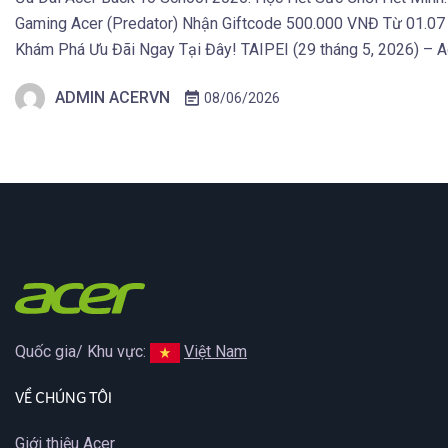
Gaming Acer (Predator) Nhận Giftcode 500.000 VNĐ Từ 01.07
Khám Phá Ưu Đãi Ngay Tại Đây! TAIPEI (29 tháng 5, 2026) – Ac
Spin 14 AI và Aspire Go 15, mở rộng danh mục laptop của […]
ADMIN ACERVN
08/06/2026
Quốc gia/ Khu vực:
Việt Nam
VỀ CHÚNG TÔI
Giới thiệu Acer