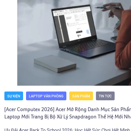
SỰ KIỆN
LAPTOP VĂN PHÒNG
SẢN PHẨM
TIN TỨC
[Acer Computex 2026] Acer Mở Rộng Danh Mục Sản Phẩ
Laptop Mới Trang Bị Bộ Xử Lý Snapdragon Thế Hệ Mới Nh
Ưu Đãi Acer Back To School 2026: Học Hết Sức Chơi Hết Mình