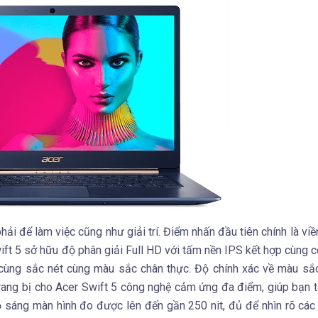
 phải để làm việc cũng như giải trí. Điểm nhấn đầu tiên chính là vi
Swift 5 sở hữu độ phân giải Full HD với tấm nền IPS kết hợp cùng 
ô cùng sắc nét cùng màu sắc chân thực. Độ chính xác về màu sắc
ang bị cho Acer Swift 5 công nghệ cảm ứng đa điểm, giúp bạn t
ộ sáng màn hình đo được lên đến gần 250 nit, đủ để nhìn rõ các