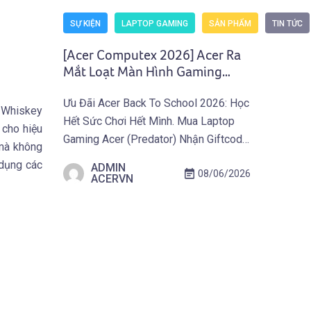
SỰ KIỆN
LAPTOP GAMING
SẢN PHẨM
TIN TỨC
[Acer Computex 2026] Acer Ra
Mắt Loạt Màn Hình Gaming
Predator Và Nitro Thế Hệ Mới
Ưu Đãi Acer Back To School 2026: Học
U Whiskey
Hết Sức Chơi Hết Mình. Mua Laptop
 cho hiệu
Gaming Acer (Predator) Nhận Giftcode
 mà không
500.000 VNĐ Từ 01.07 Đến
 dụng các
ADMIN
08/06/2026
30.09.2026. Khám Phá Ưu Đãi Ngay
ACERVN
Tại Đây! TAIPEI (29 tháng 5, 2026) –
Acer công bố thế hệ màn hình gaming
mới thuộc hai dòng Predator và Acer
Nitro, tích […]