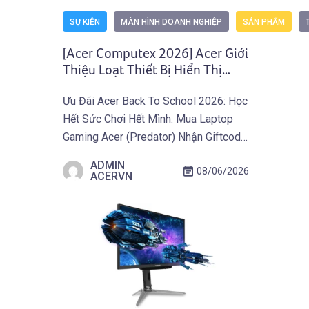
SỰ KIỆN
MÀN HÌNH DOANH NGHIỆP
SẢN PHẨM
[Acer Computex 2026] Acer Giới
Thiệu Loạt Thiết Bị Hiển Thị
Mới, Mở Rộng Từ Màn Hình QD-
Ưu Đãi Acer Back To School 2026: Học
OLED Đến Máy Chiếu Và Màn
Hết Sức Chơi Hết Mình. Mua Laptop
Hình Di Động
Gaming Acer (Predator) Nhận Giftcode
500.000 VNĐ Từ 01.07 Đến
ADMIN
08/06/2026
30.09.2026. Khám Phá Ưu Đãi Ngay
ACERVN
Tại Đây! TAIPEI (29 tháng 5, 2026) –
Acer công bố danh mục thiết bị hiển thị
mới phục vụ sáng tạo, giải trí và […]