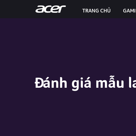
TRANG CHỦ
GAM
Predator Helios Neo 16S AI
Đánh giá mẫu l