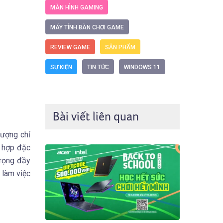
MÀN HÌNH GAMING
MÁY TÍNH BÀN CHƠI GAME
REVIEW GAME
SẢN PHẨM
SỰ KIỆN
TIN TỨC
WINDOWS 11
Bài viết liên quan
lượng chỉ
t hợp đặc
trọng đầy
 làm việc