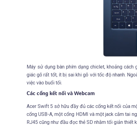
Máy sử dụng bàn phím dạng chiclet, khoảng cách 
giác gõ rất tốt, ít bị sai khi gõ với tốc độ nhanh. N
việc vào buổi tối.
Các cổng kết nối và Webcam
Acer Swift 5 sở hữu đầy đủ các cổng kết nối của m
cổng USB-A, một cổng HDMI và một jack cắm tai ngh
RJ45 cũng như đầu đọc thẻ SD nhằm tối giản thiết k