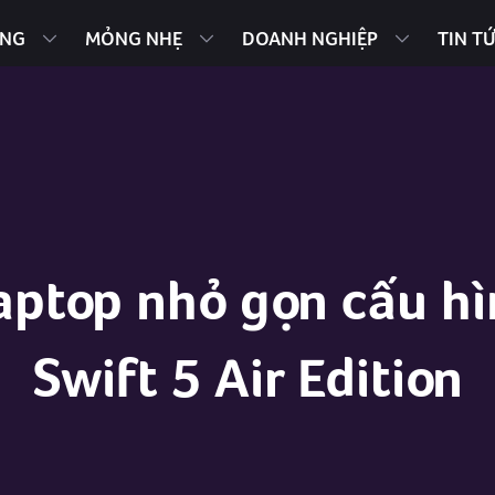
ING
MỎNG NHẸ
DOANH NGHIỆP
TIN T
aptop nhỏ gọn cấu h
Swift 5 Air Edition