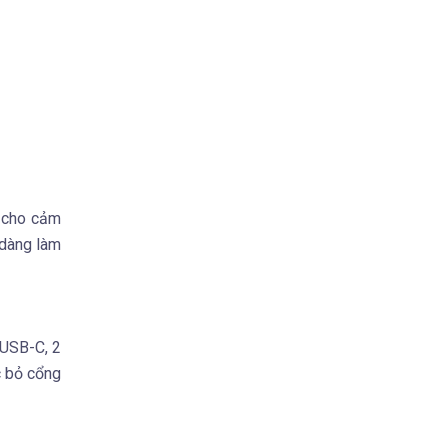
m cho cảm
 dàng làm
 USB-C, 2
c bỏ cổng