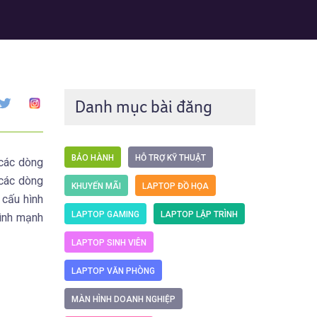
Danh mục bài đăng
BẢO HÀNH
HỖ TRỢ KỸ THUẬT
 các dòng
 các dòng
KHUYẾN MÃI
LAPTOP ĐỒ HỌA
 cấu hình
LAPTOP GAMING
LAPTOP LẬP TRÌNH
hình mạnh
LAPTOP SINH VIÊN
LAPTOP VĂN PHÒNG
MÀN HÌNH DOANH NGHIỆP