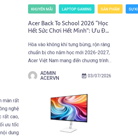
KHUYẾN MÃI
LAPTOP GAMING
SẢN PHẨM
SỰ K
Acer Back To School 2026 “Học
Hết Sức Chơi Hết Mình”: Ưu Đãi
Mua Laptop Gaming Acer
Hòa vào không khí tưng bừng, rộn ràng
(Predator) Nhận Giftcode
chuẩn bị cho năm học mới 2026-2027,
500.000 VNĐ (01.07 –
30.09.2026)
Acer Việt Nam mang đến chương trình
ưu đãi hấp dẫn trên toàn quốc: Acer
ADMIN
03/07/2026
Back To School 2026 “Học Hết Sức
ACERVN
Chơi Hết Mình” dành cho các bạn Học
Sinh Sinh Viên và người dùng sở hữu
ền màn rất
Laptop Gaming […]
công nghệ
 rất cao,
ối ưu tốc
 nội dung