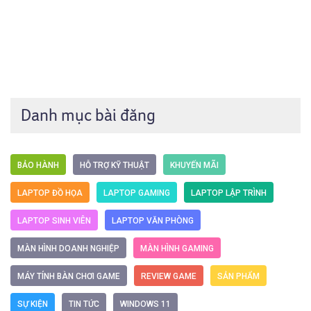
Danh mục bài đăng
BẢO HÀNH
HỖ TRỢ KỸ THUẬT
KHUYẾN MÃI
LAPTOP ĐỒ HỌA
LAPTOP GAMING
LAPTOP LẬP TRÌNH
LAPTOP SINH VIÊN
LAPTOP VĂN PHÒNG
MÀN HÌNH DOANH NGHIỆP
MÀN HÌNH GAMING
MÁY TÍNH BÀN CHƠI GAME
REVIEW GAME
SẢN PHẨM
SỰ KIỆN
TIN TỨC
WINDOWS 11