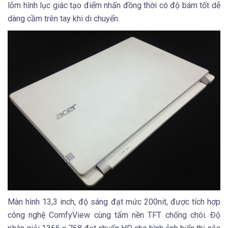
lõm hình lục giác tạo điểm nhấn đồng thời có độ bám tốt dễ
dàng cầm trên tay khi di chuyển.
Màn hình 13,3 inch, độ sáng đạt mức 200nit, được tích hợp
công nghệ ComfyView cùng tấm nền TFT chống chói. Độ