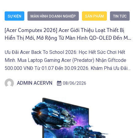
SỰ KIỆN
MÀN HÌNH DOANH NGHIỆP
SẢN PHẨM
TIN TỨC
[Acer Computex 2026] Acer Giới Thiệu Loạt Thiết Bị
Hiển Thị Mới, Mở Rộng Từ Màn Hình QD-OLED Đến Máy
Chiếu Và Màn Hình Di Động
Ưu Đãi Acer Back To School 2026: Học Hết Sức Chơi Hết
Mình. Mua Laptop Gaming Acer (Predator) Nhận Giftcode
500.000 VNĐ Từ 01.07 Đến 30.09.2026. Khám Phá Ưu Đãi
Ngay Tại Đây! TAIPEI (29 tháng 5, 2026) – Acer công bố
ADMIN ACERVN
08/06/2026
danh mục thiết bị hiển thị mới phục vụ sáng tạo, giải trí và […]