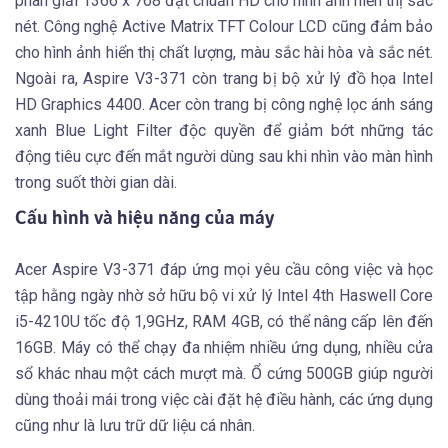
phân giải 1366 x 768 đạt chuẩn HD cho hình ảnh hiển thị sắc
nét. Công nghệ Active Matrix TFT Colour LCD cũng đảm bảo
cho hình ảnh hiển thị chất lượng, màu sắc hài hòa và sắc nét.
Ngoài ra, Aspire V3-371 còn trang bị bộ xử lý đồ họa Intel
HD Graphics 4400. Acer còn trang bị công nghệ lọc ánh sáng
xanh Blue Light Filter độc quyền để giảm bớt những tác
động tiêu cực đến mắt người dùng sau khi nhìn vào màn hình
trong suốt thời gian dài.
Cấu hình và hiệu năng của máy
Acer Aspire V3-371 đáp ứng mọi yêu cầu công việc và học
tập hằng ngày nhờ sở hữu bộ vi xử lý Intel 4th Haswell Core
i5-4210U tốc độ 1,9GHz, RAM 4GB, có thể nâng cấp lên đến
16GB. Máy có thể chạy đa nhiệm nhiều ứng dụng, nhiều cửa
sổ khác nhau một cách mượt mà. Ổ cứng 500GB giúp người
dùng thoải mái trong việc cài đặt hệ điều hành, các ứng dụng
cũng như là lưu trữ dữ liệu cá nhân.