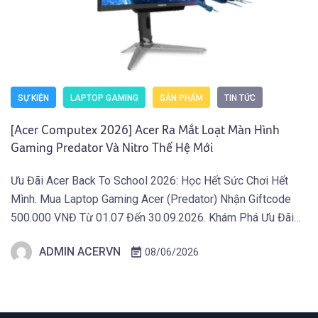
SỰ KIỆN
LAPTOP GAMING
SẢN PHẨM
TIN TỨC
[Acer Computex 2026] Acer Ra Mắt Loạt Màn Hình
Gaming Predator Và Nitro Thế Hệ Mới
Ưu Đãi Acer Back To School 2026: Học Hết Sức Chơi Hết
Mình. Mua Laptop Gaming Acer (Predator) Nhận Giftcode
500.000 VNĐ Từ 01.07 Đến 30.09.2026. Khám Phá Ưu Đãi
Ngay Tại Đây! TAIPEI (29 tháng 5, 2026) – Acer công bố thế
ADMIN ACERVN
08/06/2026
hệ màn hình gaming mới thuộc hai dòng Predator và Acer
Nitro, tích […]