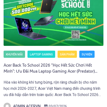
KHUYẾN MÃI
LAPTOP GAMING
SẢN PHẨM
SỰ KIỆN
Acer Back To School 2026 “Học Hết Sức Chơi Hết
Mình”: Ưu Đãi Mua Laptop Gaming Acer (Predator)
Nhận Giftcode 500.000 VNĐ (01.07 – 30.09.2026)
Hòa vào không khí tưng bừng, rộn ràng chuẩn bị cho năm
học mới 2026-2027, Acer Việt Nam mang đến chương trình
ưu đãi hấp dẫn trên toàn quốc: Acer Back To School 2026
“Học Hết Sức Chơi Hết Mình” dành cho các bạn Học Sinh
ADMIN ACERVN
03/07/2026