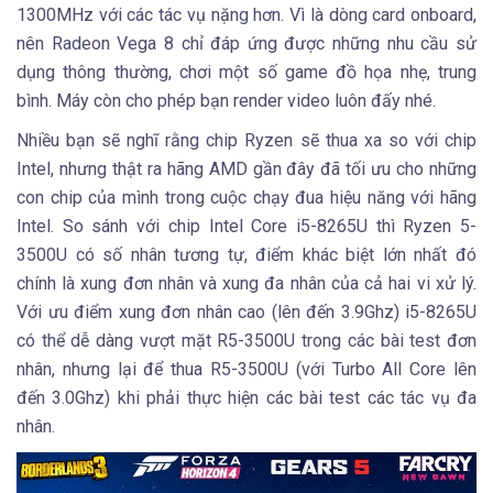
1300MHz với các tác vụ nặng hơn. Vì là dòng card onboard,
nên Radeon Vega 8 chỉ đáp ứng được những nhu cầu sử
dụng thông thường, chơi một số game đồ họa nhẹ, trung
bình. Máy còn cho phép bạn render video luôn đấy nhé.
Nhiều bạn sẽ nghĩ rằng chip Ryzen sẽ thua xa so với chip
Intel, nhưng thật ra hãng AMD gần đây đã tối ưu cho những
con chip của mình trong cuộc chạy đua hiệu năng với hãng
Intel. So sánh với chip Intel Core i5-8265U thì Ryzen 5-
3500U có số nhân tương tự, điểm khác biệt lớn nhất đó
chính là xung đơn nhân và xung đa nhân của cả hai vi xử lý.
Với ưu điểm xung đơn nhân cao (lên đến 3.9Ghz) i5-8265U
có thể dễ dàng vượt mặt R5-3500U trong các bài test đơn
nhân, nhưng lại để thua R5-3500U (với Turbo All Core lên
đến 3.0Ghz) khi phải thực hiện các bài test các tác vụ đa
nhân.