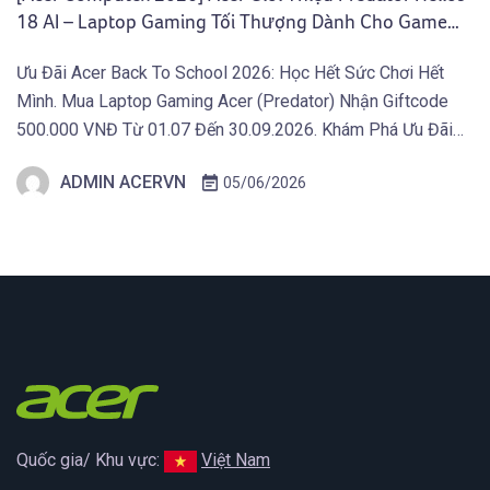
18 AI – Laptop Gaming Tối Thượng Dành Cho Game
Thủ Chuyên Nghiệp
Ưu Đãi Acer Back To School 2026: Học Hết Sức Chơi Hết
Mình. Mua Laptop Gaming Acer (Predator) Nhận Giftcode
500.000 VNĐ Từ 01.07 Đến 30.09.2026. Khám Phá Ưu Đãi
Ngay Tại Đây! TAIPEI (29 tháng 5, 2026) – Acer công bố
ADMIN ACERVN
05/06/2026
loạt Laptop Gaming 2026 và thiết bị Gaming di động mới
nhằm đẩy giới […]
Quốc gia/ Khu vực:
Việt Nam