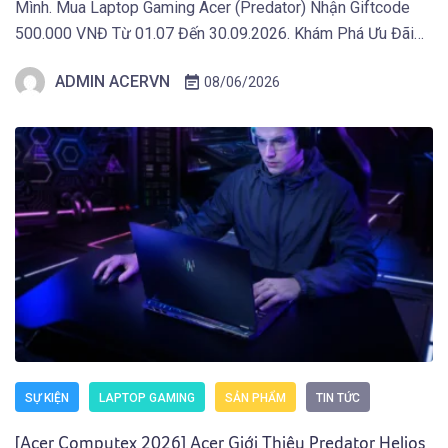
Mình. Mua Laptop Gaming Acer (Predator) Nhận Giftcode
500.000 VNĐ Từ 01.07 Đến 30.09.2026. Khám Phá Ưu Đãi
Ngay Tại Đây! TAIPEI (29 tháng 5, 2026) – Acer công bố thế
ADMIN ACERVN
08/06/2026
hệ màn hình gaming mới thuộc hai dòng Predator và Acer
Nitro, tích […]
SỰ KIỆN
LAPTOP GAMING
SẢN PHẨM
TIN TỨC
[Acer Computex 2026] Acer Giới Thiệu Predator Helios