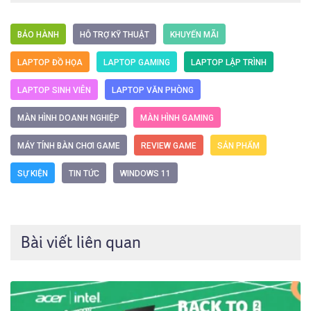
BẢO HÀNH
HỖ TRỢ KỸ THUẬT
KHUYẾN MÃI
LAPTOP ĐỒ HỌA
LAPTOP GAMING
LAPTOP LẬP TRÌNH
LAPTOP SINH VIÊN
LAPTOP VĂN PHÒNG
MÀN HÌNH DOANH NGHIỆP
MÀN HÌNH GAMING
MÁY TÍNH BÀN CHƠI GAME
REVIEW GAME
SẢN PHẨM
SỰ KIỆN
TIN TỨC
WINDOWS 11
Bài viết liên quan