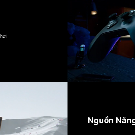
chơi
l
Nguồn Năng