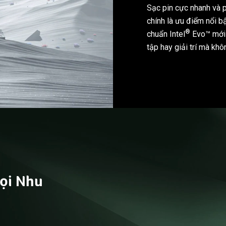
Sạc pin cực nhanh và 
chính là ưu điểm nổi bậ
®
chuẩn
Intel
Evo™ mới 
tập hay giải trí mà khô
ọi Nhu