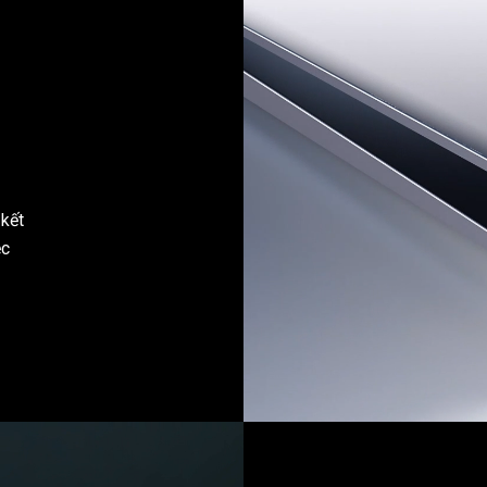
kết
ệc