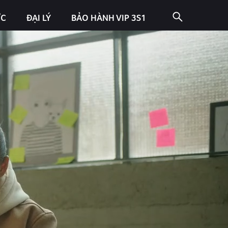
ỨC
ĐẠI LÝ
BẢO HÀNH VIP 3S1