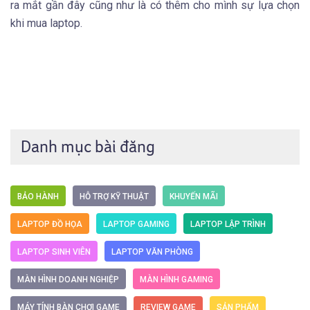
ra mắt gần đây cũng như là có thêm cho mình sự lựa chọn
khi mua laptop.
Danh mục bài đăng
BẢO HÀNH
HỖ TRỢ KỸ THUẬT
KHUYẾN MÃI
LAPTOP ĐỒ HỌA
LAPTOP GAMING
LAPTOP LẬP TRÌNH
LAPTOP SINH VIÊN
LAPTOP VĂN PHÒNG
MÀN HÌNH DOANH NGHIỆP
MÀN HÌNH GAMING
MÁY TÍNH BÀN CHƠI GAME
REVIEW GAME
SẢN PHẨM