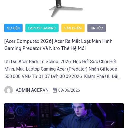
SỰ KIỆN
LAPTOP GAMING
SẢN PHẨM
TIN TỨC
[Acer Computex 2026] Acer Ra Mắt Loạt Màn Hình
Gaming Predator Và Nitro Thế Hệ Mới
Ưu Đãi Acer Back To School 2026: Học Hết Sức Chơi Hết
Mình. Mua Laptop Gaming Acer (Predator) Nhận Giftcode
500.000 VNĐ Từ 01.07 Đến 30.09.2026. Khám Phá Ưu Đãi
Ngay Tại Đây! TAIPEI (29 tháng 5, 2026) – Acer công bố thế
ADMIN ACERVN
08/06/2026
hệ màn hình gaming mới thuộc hai dòng Predator và Acer
Nitro, tích […]