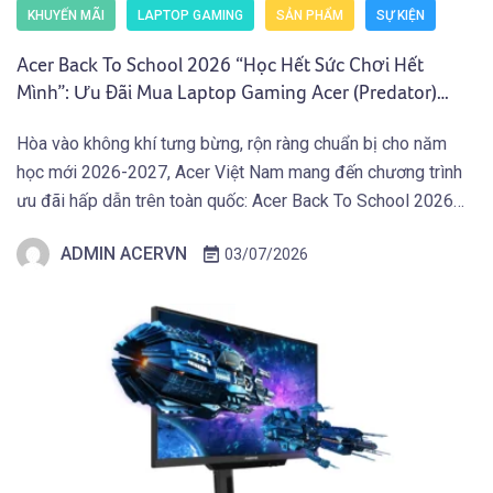
KHUYẾN MÃI
LAPTOP GAMING
SẢN PHẨM
SỰ KIỆN
Acer Back To School 2026 “Học Hết Sức Chơi Hết
Mình”: Ưu Đãi Mua Laptop Gaming Acer (Predator)
Nhận Giftcode 500.000 VNĐ (01.07 – 30.09.2026)
Hòa vào không khí tưng bừng, rộn ràng chuẩn bị cho năm
học mới 2026-2027, Acer Việt Nam mang đến chương trình
ưu đãi hấp dẫn trên toàn quốc: Acer Back To School 2026
“Học Hết Sức Chơi Hết Mình” dành cho các bạn Học Sinh
ADMIN ACERVN
03/07/2026
Sinh Viên và người dùng sở hữu Laptop Gaming […]