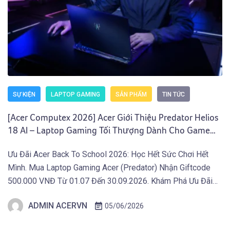
SỰ KIỆN
LAPTOP GAMING
SẢN PHẨM
TIN TỨC
[Acer Computex 2026] Acer Giới Thiệu Predator Helios
18 AI – Laptop Gaming Tối Thượng Dành Cho Game
Thủ Chuyên Nghiệp
Ưu Đãi Acer Back To School 2026: Học Hết Sức Chơi Hết
Mình. Mua Laptop Gaming Acer (Predator) Nhận Giftcode
500.000 VNĐ Từ 01.07 Đến 30.09.2026. Khám Phá Ưu Đãi
Ngay Tại Đây! TAIPEI (29 tháng 5, 2026) – Acer công bố
ADMIN ACERVN
05/06/2026
loạt Laptop Gaming 2026 và thiết bị Gaming di động mới
nhằm đẩy giới […]