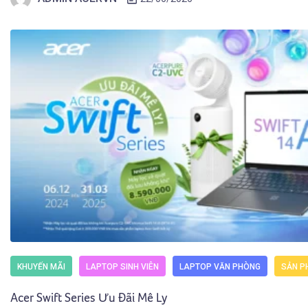
KHUYẾN MÃI
LAPTOP SINH VIÊN
LAPTOP VĂN PHÒNG
SẢN P
Acer Swift Series Ưu Đãi Mê Ly