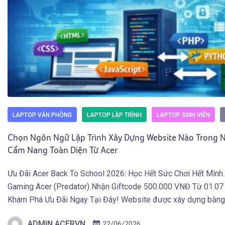
LAPTOP VĂN PHÒNG
LAPTOP LẬP TRÌNH
LAPTOP SINH VIÊN
Chọn Ngôn Ngữ Lập Trình Xây Dựng Website Nào Trong
Cẩm Nang Toàn Diện Từ Acer
Ưu Đãi Acer Back To School 2026: Học Hết Sức Chơi Hết Mình
Gaming Acer (Predator) Nhận Giftcode 500.000 VNĐ Từ 01.07
Khám Phá Ưu Đãi Ngay Tại Đây! Website được xây dựng bằn
lập trình nào, và vì sao các trang web hiện đại của năm 2026 […
ADMIN ACERVN
22/06/2026