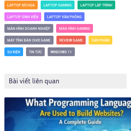
LAPTOP ĐỒ HỌA
LAPTOP GAMING
LAPTOP LẬP TRÌNH
LAPTOP SINH VIÊN
LAPTOP VĂN PHÒNG
MÀN HÌNH DOANH NGHIỆP
MÀN HÌNH GAMING
MÁY TÍNH BÀN CHƠI GAME
REVIEW GAME
SẢN PHẨM
SỰ KIỆN
TIN TỨC
WINDOWS 11
Bài viết liên quan