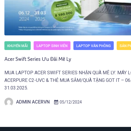
KHUYẾN MÃI
LAPTOP SINH VIÊN
LAPTOP VĂN PHÒNG
SẢN P
Acer Swift Series Ưu Đãi Mê Ly
MUA LAPTOP ACER SWIFT SERIES NHẬN QUÀ MÊ LY: MÁY 
ACERPURE C2-UVC & THẺ MUA SẮM/QUÀ TẶNG GOT IT – 06.
31.03.2025.
ADMIN ACERVN
05/12/2024