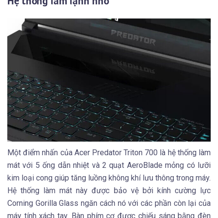
Hệ thống làm lạnh nhỏ
Một điểm nhấn của Acer Predator Triton 700 là hệ thống làm
mát với 5 ống dẫn nhiệt và 2 quạt AeroBlade mỏng có lưỡi
kim loại cong giúp tăng luồng không khí lưu thông trong máy.
Hệ thống làm mát này được bảo vệ bởi kính cường lực
Corning Gorilla Glass ngăn cách nó với các phần còn lại của
máy tính xách tay. Bàn phím cơ được chiếu sáng bằng đèn