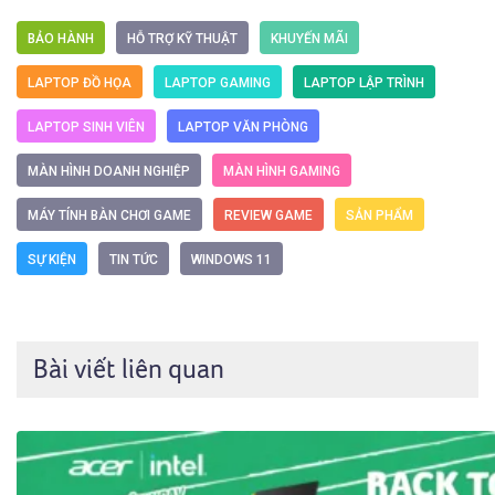
BẢO HÀNH
HỖ TRỢ KỸ THUẬT
KHUYẾN MÃI
LAPTOP ĐỒ HỌA
LAPTOP GAMING
LAPTOP LẬP TRÌNH
LAPTOP SINH VIÊN
LAPTOP VĂN PHÒNG
MÀN HÌNH DOANH NGHIỆP
MÀN HÌNH GAMING
MÁY TÍNH BÀN CHƠI GAME
REVIEW GAME
SẢN PHẨM
SỰ KIỆN
TIN TỨC
WINDOWS 11
Bài viết liên quan