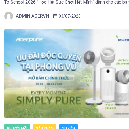
To School 2026 “Học Hết Sức Chơi Hết Mình” dành cho các bạ
Viên và người dùng sở hữu Laptop Gaming […]
ADMIN ACERVN
03/07/2026
KHUYẾN MÃI
SẢN PHẨM
SỰ KIỆN