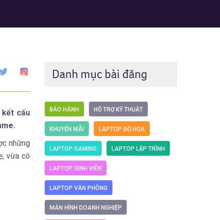
Danh mục bài đăng
BẢO HÀNH
HỖ TRỢ KỸ THUẬT
 kết cấu
game.
KHUYẾN MÃI
LAPTOP ĐỒ HỌA
ược những
LAPTOP GAMING
LAPTOP LẬP TRÌNH
ẹ, vừa có
LAPTOP SINH VIÊN
LAPTOP VĂN PHÒNG
MÀN HÌNH DOANH NGHIỆP