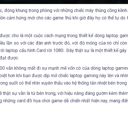
 đóng khung trong phòng với những chiếc máy thùng cồng kềnh. 
ồn cảm hứng mới cho các game thủ khi giờ đây họ có thể tự do t
được cho là một cuộc cách mạng trong thiết kế dòng laptop gam
hiều lần so với các đàn anh trước đó, với độ mỏng của nó chỉ cò
ới laptop cấu hình Card rời 1080.. Đây thật sự là một thiết kế gây
 đạt được.
n 700 vẫn không mất đi sự mạnh mẽ vốn có của dòng laptop gamin
iệt hơn khi bạn được dịp mở chiếc laptop gaming này lên và nhìn
ong suốt có thể nhìn xuyên thấu vào hệ thống tản nhiệt bên trong
mẽ thật sự vẫn là từ bên trong, với hiệu năng đáng gườm kèm thêm
 những card đồ họa chơi game dã chiến nhất hiện nay, mang đ