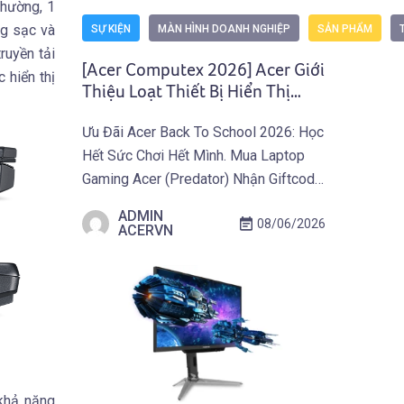
thường, 1
ng sạc và
SỰ KIỆN
MÀN HÌNH DOANH NGHIỆP
SẢN PHẨM
ruyền tải
[Acer Computex 2026] Acer Giới
 hiển thị
Thiệu Loạt Thiết Bị Hiển Thị
Mới, Mở Rộng Từ Màn Hình QD-
Ưu Đãi Acer Back To School 2026: Học
OLED Đến Máy Chiếu Và Màn
Hết Sức Chơi Hết Mình. Mua Laptop
Hình Di Động
Gaming Acer (Predator) Nhận Giftcode
500.000 VNĐ Từ 01.07 Đến
ADMIN
08/06/2026
30.09.2026. Khám Phá Ưu Đãi Ngay
ACERVN
Tại Đây! TAIPEI (29 tháng 5, 2026) –
Acer công bố danh mục thiết bị hiển thị
mới phục vụ sáng tạo, giải trí và […]
khả năng