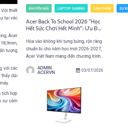
KHUYẾN MÃI
LAPTOP GAMING
SẢN PHẨM
SỰ K
Với thiết
ự tại vác
Acer Back To School 2026 “Học
Hết Sức Chơi Hết Mình”: Ưu Đãi
Mua Laptop Gaming Acer
ing, Acer
Hòa vào không khí tưng bừng, rộn ràng
(Predator) Nhận Giftcode
n 18,9mm,
chuẩn bị cho năm học mới 2026-2027,
500.000 VNĐ (01.07 –
 ấn tượng
30.09.2026)
Acer Việt Nam mang đến chương trình
ưu đãi hấp dẫn trên toàn quốc: Acer
ADMIN
g với các
03/07/2026
Back To School 2026 “Học Hết Sức
ACERVN
 thấy dải
Chơi Hết Mình” dành cho các bạn Học
 máy.
Sinh Sinh Viên và người dùng sở hữu
Laptop Gaming […]
 tích hợp
ến sự cảm