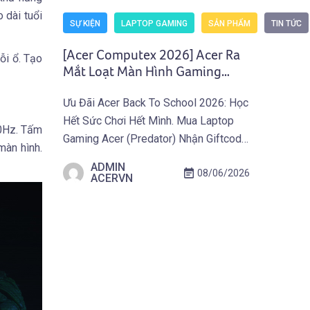
 dài tuổi
SỰ KIỆN
LAPTOP GAMING
SẢN PHẨM
TIN TỨC
[Acer Computex 2026] Acer Ra
ỗi ổ. Tạo
Mắt Loạt Màn Hình Gaming
Predator Và Nitro Thế Hệ Mới
Ưu Đãi Acer Back To School 2026: Học
Hết Sức Chơi Hết Mình. Mua Laptop
20Hz. Tấm
Gaming Acer (Predator) Nhận Giftcode
màn hình.
500.000 VNĐ Từ 01.07 Đến
ADMIN
08/06/2026
30.09.2026. Khám Phá Ưu Đãi Ngay
ACERVN
Tại Đây! TAIPEI (29 tháng 5, 2026) –
Acer công bố thế hệ màn hình gaming
mới thuộc hai dòng Predator và Acer
Nitro, tích […]