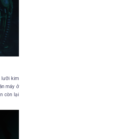
 lưỡi kim
hân máy ở
n còn lại