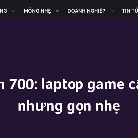
ING
MỎNG NHẸ
DOANH NGHIỆP
TIN T
on 700: laptop game 
nhưng gọn nhẹ