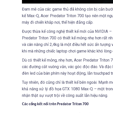
Đam mê của các game thủ đã không còn bị cản bước,
kế Max-Q, Acer Predator Triton 700 tạo nên một ngu
máy đi chiến khắp nơi, thể hiện đẳng cấp.
Được thừa kế công nghệ thiết kế mới của NVIDIA – 
Predator Triton 700 có thiết kế mỏng nhẹ hơn rất n
và cân năng chỉ 2,4kg là một điều hết sức ấn tượng v
khi mà những chiếc laptop chơi game khác khó lòng
Dù có thiết kế mỏng, nhẹ hơn, Acer Predator Trito
các đường cắt vuông vắn, vác góc độc đáo. Và đặc b
đèn led của bàn phím này hoạt động, lẫn touchpad tr
Tuy nhiên, đó cũng chỉ là thiết kế bên ngoài. Mạnh 
khả năng xử lý đồ họa GTX 1080 Max-Q – một trong
nhận thật sự vượt trội về công suất lẫn hiệu năng.
Các cổng kết nối trên Predator Triton 700