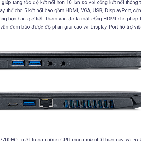
 giúp tăng tốc độ kết nối hơn 10 lần so với cổng kết nối thông 
ay thế cho 5 kết nối bao gồm HDMI, VGA, USB, DisplayPort, cổ
 dàng hơn bao giờ hết. Thêm vào đó là một cổng HDMI cho phép t
vẫn đảm bảo được độ phân giải cao và Display Port hỗ trợ việc
 i7-7700HQ một trong những CPU mạnh mẽ nhất hiện nay và có 