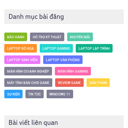
Danh mục bài đăng
BẢO HÀNH
HỖ TRỢ KỸ THUẬT
KHUYẾN MÃI
LAPTOP ĐỒ HỌA
LAPTOP GAMING
LAPTOP LẬP TRÌNH
LAPTOP SINH VIÊN
LAPTOP VĂN PHÒNG
MÀN HÌNH DOANH NGHIỆP
MÀN HÌNH GAMING
MÁY TÍNH BÀN CHƠI GAME
REVIEW GAME
SẢN PHẨM
SỰ KIỆN
TIN TỨC
WINDOWS 11
Bài viết liên quan