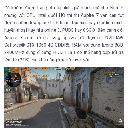
Dù không được trang bị cấu hình quá mạnh mẽ như Nitro 5
nhưng với CPU Intel đuôi HQ thì thì Aspire 7 vẫn cân tốt
được những tựa game FPS hàng đầu hiện nay như liên minh
huyền thoại hay fifa online 3, PUBG hay CSGO…Bên cạnh đó
Aspire 7 còn được trang bị card đồ họa rời NVIDIA®
GeForce® GTX 1050 4G-GDDR5, RAM với dung lượng 8GB,
2400MHz cùng ổ cứng HDD 1TB ( có thể nâng cấp tối đa
lên đến 2TB) cho khả năng lưu trữ tuyệt vời.