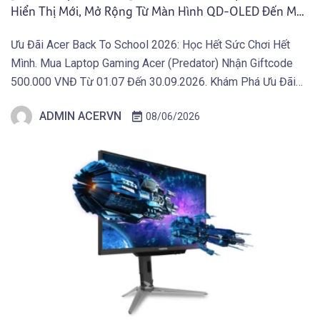
Hiển Thị Mới, Mở Rộng Từ Màn Hình QD-OLED Đến Máy
Chiếu Và Màn Hình Di Động
Ưu Đãi Acer Back To School 2026: Học Hết Sức Chơi Hết
Mình. Mua Laptop Gaming Acer (Predator) Nhận Giftcode
500.000 VNĐ Từ 01.07 Đến 30.09.2026. Khám Phá Ưu Đãi
Ngay Tại Đây! TAIPEI (29 tháng 5, 2026) – Acer công bố
ADMIN ACERVN
08/06/2026
danh mục thiết bị hiển thị mới phục vụ sáng tạo, giải trí và […]