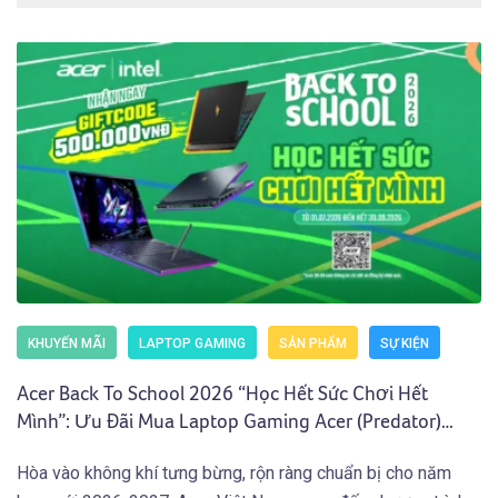
KHUYẾN MÃI
LAPTOP GAMING
SẢN PHẨM
SỰ KIỆN
Acer Back To School 2026 “Học Hết Sức Chơi Hết
Mình”: Ưu Đãi Mua Laptop Gaming Acer (Predator)
Nhận Giftcode 500.000 VNĐ (01.07 – 30.09.2026)
Hòa vào không khí tưng bừng, rộn ràng chuẩn bị cho năm