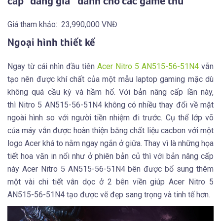
cấp “đáng giá” dành cho các game thủ
Giá tham khảo: 23,990,000 VNĐ
Ngoại hình thiết kế
Ngay từ cái nhìn đầu tiên
Acer Nitro 5 AN515-56-51N4
vẫn
tạo nên được khí chất của một mẫu laptop gaming mặc dù
không quá cầu kỳ và hầm hố. Với bản nâng cấp lần này,
thì Nitro 5 AN515-56-51N4 không có nhiều thay đổi về mặt
ngoài hình so với người tiền nhiệm đi trước. Cụ thể lớp võ
của máy vẫn được hoàn thiện bằng chất liệu cacbon với một
logo Acer khá to nằm ngay ngắn ở giữa. Thay vì là những họa
tiết hoa văn in nổi như ở phiên bản củ thì với bản nâng cấp
này Acer Nitro 5 AN515-56-51N4 bên được bổ sung thêm
một vài chi tiết vân dọc ở 2 bên viền giúp Acer Nitro 5
AN515-56-51N4 tạo được vẽ đẹp sang trọng và tinh tế hơn.