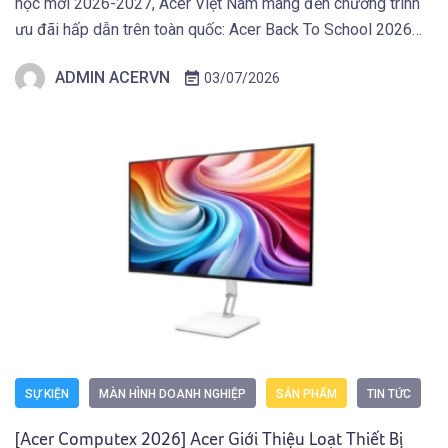
học mới 2026-2027, Acer Việt Nam mang đến chương trình
ưu đãi hấp dẫn trên toàn quốc: Acer Back To School 2026
“Học Hết Sức Chơi Hết Mình” dành cho các bạn Học Sinh
ADMIN ACERVN
03/07/2026
Sinh Viên và người dùng sở hữu Laptop Gaming […]
SỰ KIỆN
MÀN HÌNH DOANH NGHIỆP
SẢN PHẨM
TIN TỨC
[Acer Computex 2026] Acer Giới Thiệu Loạt Thiết Bị