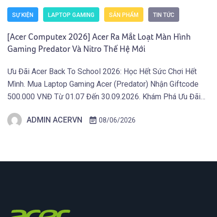
SỰ KIỆN
LAPTOP GAMING
SẢN PHẨM
TIN TỨC
[Acer Computex 2026] Acer Ra Mắt Loạt Màn Hình
Gaming Predator Và Nitro Thế Hệ Mới
Ưu Đãi Acer Back To School 2026: Học Hết Sức Chơi Hết
Mình. Mua Laptop Gaming Acer (Predator) Nhận Giftcode
500.000 VNĐ Từ 01.07 Đến 30.09.2026. Khám Phá Ưu Đãi
Ngay Tại Đây! TAIPEI (29 tháng 5, 2026) – Acer công bố thế
ADMIN ACERVN
08/06/2026
hệ màn hình gaming mới thuộc hai dòng Predator và Acer
Nitro, tích […]