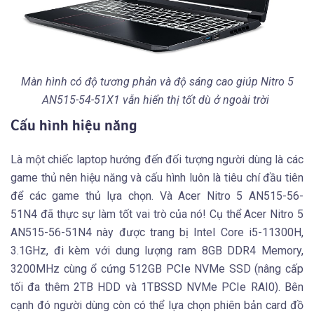
Màn hình có độ tương phản và độ sáng cao giúp Nitro 5
AN515-54-51X1 vẫn hiển thị tốt dù ở ngoài trời
Cấu hình hiệu năng
Là một chiếc laptop hướng đến đối tượng người dùng là các
game thủ nên hiệu năng và cấu hình luôn là tiêu chí đầu tiên
để các game thủ lựa chọn. Và Acer Nitro 5 AN515-56-
51N4 đã thực sự làm tốt vai trò của nó! Cụ thể Acer Nitro 5
AN515-56-51N4 này được trang bị Intel Core i5-11300H,
3.1GHz, đi kèm với dung lượng ram 8GB DDR4 Memory,
3200MHz cùng ổ cứng 512GB PCIe NVMe SSD (nâng cấp
tối đa thêm 2TB HDD và 1TBSSD NVMe PCIe RAI0). Bên
cạnh đó người dùng còn có thể lựa chọn phiên bản card đồ