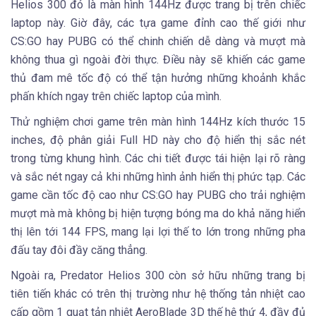
Helios 300 đó là màn hình 144Hz được trang bị trên chiếc
laptop này. Giờ đây, các tựa game đỉnh cao thế giới như
CS:GO hay PUBG có thể chinh chiến dễ dàng và mượt mà
không thua gì ngoài đời thực. Điều này sẽ khiến các game
thủ đam mê tốc độ có thể tận hưởng những khoảnh khắc
phấn khích ngay trên chiếc laptop của mình.
Thử nghiệm chơi game trên màn hình 144Hz kích thước 15
inches, độ phân giải Full HD này cho độ hiển thị sắc nét
trong từng khung hình. Các chi tiết được tái hiện lại rõ ràng
và sắc nét ngay cả khi những hình ảnh hiển thị phức tạp. Các
game cần tốc độ cao như CS:GO hay PUBG cho trải nghiệm
mượt mà mà không bị hiện tượng bóng ma do khả năng hiển
thị lên tới 144 FPS, mang lại lợi thế to lớn trong những pha
đấu tay đôi đầy căng thẳng.
Ngoài ra, Predator Helios 300 còn sở hữu những trang bị
tiên tiến khác có trên thị trường như hệ thống tản nhiệt cao
cấp gồm 1 quạt tản nhiệt AeroBlade 3D thế hệ thứ 4, đầy đủ