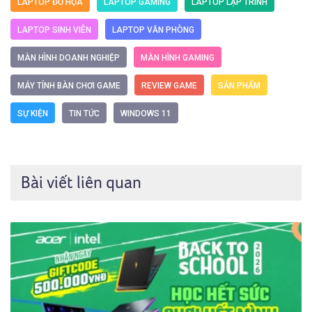
LAPTOP ĐỒ HỌA
LAPTOP GAMING
LAPTOP LẬP TRÌNH
LAPTOP SINH VIÊN
LAPTOP VĂN PHÒNG
MÀN HÌNH DOANH NGHIỆP
MÀN HÌNH GAMING
MÁY TÍNH BÀN CHƠI GAME
REVIEW GAME
SẢN PHẨM
SỰ KIỆN
TIN TỨC
WINDOWS 11
Bài viết liên quan