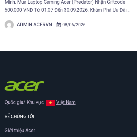
Mình. Mua Laptop Gaming Acer (Predator) Nhận Giftcode
500.000 VNĐ Từ 01.07 Đến 30.09.2026. Khám Phá Ưu Đãi
Ngay Tại Đây! TAIPEI (29 tháng 5, 2026) – Acer công bố thế
ADMIN ACERVN
08/06/2026
hệ màn hình gaming mới thuộc hai dòng Predator và Acer
Nitro, tích […]
Quốc gia/ Khu vực:
Việt Nam
VỀ CHÚNG TÔI
Giới thiệu Acer