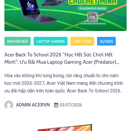
KHUYẾN MÃI
LAPTOP GAMING
SẢN PHẨM
SỰ KIỆN
Acer Back To School 2026 “Học Hết Sức Chơi Hết
Mình”: Ưu Đãi Mua Laptop Gaming Acer (Predator)
Nhận Giftcode 500.000 VNĐ (01.07 – 30.09.2026)
Hòa vào không khí tưng bừng, rộn ràng chuẩn bị cho năm
học mới 2026-2027, Acer Việt Nam mang đến chương trình
ưu đãi hấp dẫn trên toàn quốc: Acer Back To School 2026
“Học Hết Sức Chơi Hết Mình” dành cho các bạn Học Sinh
ADMIN ACERVN
03/07/2026
Sinh Viên và người dùng sở hữu Laptop Gaming […]