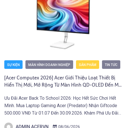
SỰ KIỆN
MÀN HÌNH DOANH NGHIỆP
SẢN PHẨM
TIN TỨC
[Acer Computex 2026] Acer Giới Thiệu Loạt Thiết Bị
Hiển Thị Mới, Mở Rộng Từ Màn Hình QD-OLED Đến Máy
Chiếu Và Màn Hình Di Động
Ưu Đãi Acer Back To School 2026: Học Hết Sức Chơi Hết
Mình. Mua Laptop Gaming Acer (Predator) Nhận Giftcode
500.000 VNĐ Từ 01.07 Đến 30.09.2026. Khám Phá Ưu Đãi
Ngay Tại Đây! TAIPEI (29 tháng 5, 2026) – Acer công bố
ADMIN ACERVN
08/06/2026
danh mục thiết bị hiển thị mới phục vụ sáng tạo, giải trí và […]