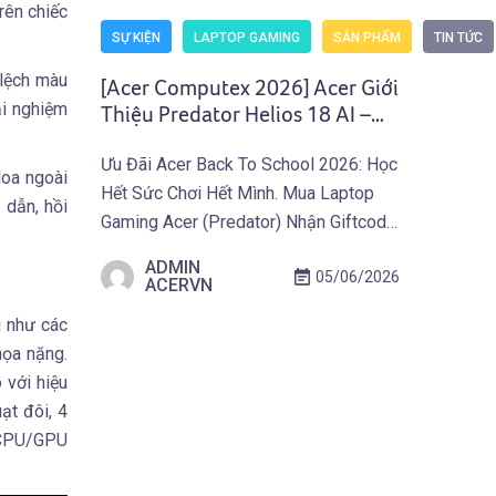
rên chiếc
SỰ KIỆN
LAPTOP GAMING
SẢN PHẨM
TIN TỨC
 lệch màu
[Acer Computex 2026] Acer Giới
ải nghiệm
Thiệu Predator Helios 18 AI –
Laptop Gaming Tối Thượng
Ưu Đãi Acer Back To School 2026: Học
Dành Cho Game Thủ Chuyên
loa ngoài
Hết Sức Chơi Hết Mình. Mua Laptop
Nghiệp
 dẫn, hồi
Gaming Acer (Predator) Nhận Giftcode
500.000 VNĐ Từ 01.07 Đến
ADMIN
05/06/2026
30.09.2026. Khám Phá Ưu Đãi Ngay
ACERVN
Tại Đây! TAIPEI (29 tháng 5, 2026) –
g như các
Acer công bố loạt Laptop Gaming
họa nặng.
2026 và thiết bị Gaming di động mới
 với hiệu
nhằm đẩy giới […]
ạt đôi, 4
t CPU/GPU