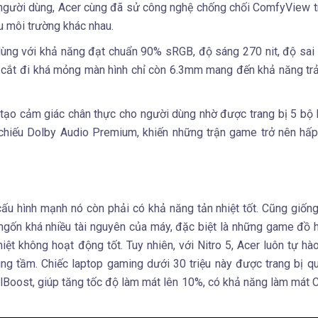
a người dùng, Acer cùng đã sử công nghệ chống chối ComfyView t
ều môi trường khác nhau.
dùng với khả năng đạt chuẩn 90% sRGB, độ sáng 270 nit, độ sai
 đã cắt đi khá mỏng màn hình chỉ còn 6.3mm mang đến khả năng tr
, tạo cảm giác chân thực cho người dùng nhờ được trang bị 5 bộ 
chiếu Dolby Audio Premium, khiến những trận game trở nên hấp
ấu hình mạnh nó còn phải có khả năng tản nhiệt tốt. Cũng giốn
ngốn khá nhiều tài nguyên của máy, đặc biệt là những game đồ 
iệt không hoạt động tốt. Tuy nhiên, với Nitro 5, Acer luôn tự hào
ng tầm. Chiếc laptop gaming dưới 30 triệu này được trang bị qu
oolBoost, giúp tăng tốc độ làm mát lên 10%, có khả năng làm má