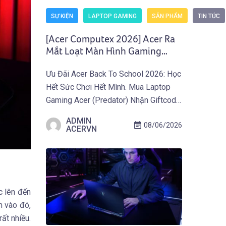
SỰ KIỆN
LAPTOP GAMING
SẢN PHẨM
TIN TỨC
[Acer Computex 2026] Acer Ra
Mắt Loạt Màn Hình Gaming
Predator Và Nitro Thế Hệ Mới
Ưu Đãi Acer Back To School 2026: Học
Hết Sức Chơi Hết Mình. Mua Laptop
Gaming Acer (Predator) Nhận Giftcode
500.000 VNĐ Từ 01.07 Đến
ADMIN
08/06/2026
30.09.2026. Khám Phá Ưu Đãi Ngay
ACERVN
Tại Đây! TAIPEI (29 tháng 5, 2026) –
Acer công bố thế hệ màn hình gaming
mới thuộc hai dòng Predator và Acer
Nitro, tích […]
c lên đến
m vào đó,
ất nhiều.