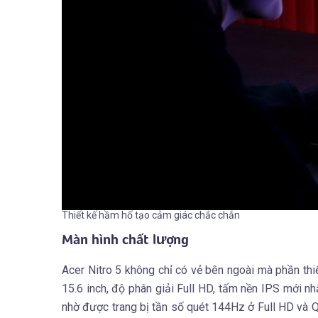
Thiết kế hầm hố tạo cảm giác chắc chắn
Màn hình chất lượng
Acer Nitro 5 không chỉ có vẻ bên ngoài mà phần thi
15.6 inch, độ phân giải Full HD, tấm nền IPS mới n
nhờ được trang bị tần số quét 144Hz ở Full HD và