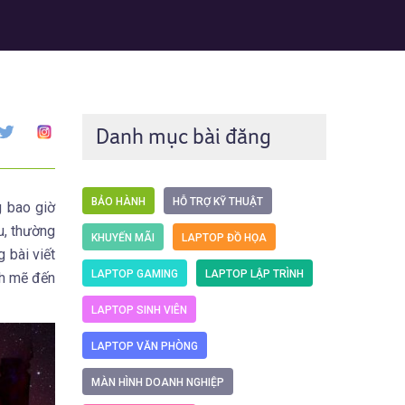
Danh mục bài đăng
BẢO HÀNH
HỖ TRỢ KỸ THUẬT
 bao giờ
u, thường
KHUYẾN MÃI
LAPTOP ĐỒ HỌA
 bài viết
LAPTOP GAMING
LAPTOP LẬP TRÌNH
nh mẽ đến
LAPTOP SINH VIÊN
LAPTOP VĂN PHÒNG
MÀN HÌNH DOANH NGHIỆP