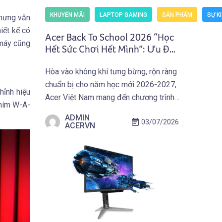
KHUYẾN MÃI
LAPTOP GAMING
SẢN PHẨM
SỰ K
nhưng vẫn
iết kế có
Acer Back To School 2026 “Học
 máy cũng
Hết Sức Chơi Hết Mình”: Ưu Đãi
Mua Laptop Gaming Acer
Hòa vào không khí tưng bừng, rộn ràng
(Predator) Nhận Giftcode
chuẩn bị cho năm học mới 2026-2027,
500.000 VNĐ (01.07 –
hỉnh hiệu
30.09.2026)
Acer Việt Nam mang đến chương trình
phím W-A-
ưu đãi hấp dẫn trên toàn quốc: Acer
ADMIN
03/07/2026
Back To School 2026 “Học Hết Sức
ACERVN
Chơi Hết Mình” dành cho các bạn Học
Sinh Sinh Viên và người dùng sở hữu
Laptop Gaming […]