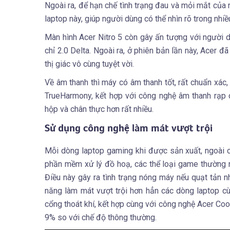
Ngoài ra, để hạn chế tình trạng đau và mỏi mắt củ
laptop này, giúp người dùng có thể nhìn rõ trong nhi
Màn hình Acer Nitro 5 còn gây ấn tượng với người 
chỉ 2.0 Delta. Ngoài ra, ở phiên bản lần này, Acer
thị giác vô cùng tuyệt vời.
Về âm thanh thì máy có âm thanh tốt, rất chuẩn xác
TrueHarmony, kết hợp với công nghệ âm thanh rạp 
hộp và chân thực hơn rất nhiều.
Sử dụng công nghệ làm mát vượt trội
Mỗi dòng laptop gaming khi được sản xuất, ngoài c
phần mềm xử lý đồ hoạ, các thể loại game thường 
Điều này gây ra tình trạng nóng máy nếu quạt tản nh
năng làm mát vượt trội hơn hẳn các dòng laptop cù
cổng thoát khí, kết hợp cùng với công nghệ Acer C
9% so với chế độ thông thường.