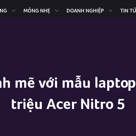
ING
MỎNG NHẸ
DOANH NGHIỆP
TIN T
h mẽ với mẫu laptop
triệu Acer Nitro 5