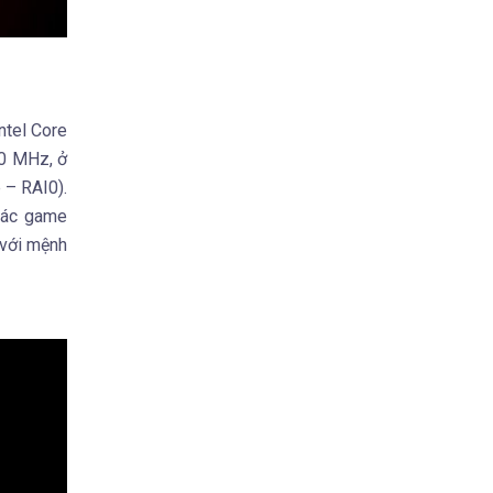
ntel Core
00 MHz, ở
– RAI0).
các game
 với mệnh