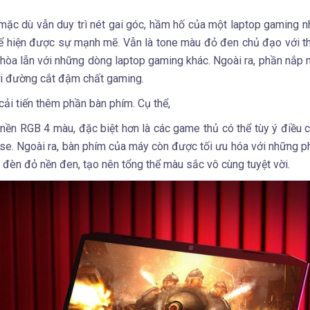
, mặc dù vẫn duy trì nét gai góc, hầm hố của một laptop gaming 
hể hiện được sự mạnh mẽ. Vẫn là tone màu đỏ đen chủ đạo với th
 hòa lẫn với những dòng laptop gaming khác. Ngoài ra, phần nắp
ới đường cắt đậm chất gaming.
 cải tiến thêm phần bàn phím. Cụ thể,
ền RGB 4 màu, đặc biệt hơn là các game thủ có thể tùy ý điều c
e. Ngoài ra, bàn phím của máy còn được tối ưu hóa với những 
 đèn đỏ nền đen, tạo nên tổng thể màu sắc vô cùng tuyệt vời.