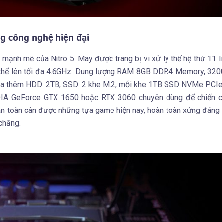
g công nghệ hiện đại
h mạnh mẽ của Nitro 5. Máy được trang bị vi xử lý thế hệ thứ 11 I
ó thể lên tối đa 4.6GHz. Dung lượng RAM 8GB DDR4 Memory, 32
a thêm HDD: 2TB, SSD: 2 khe M.2, mỗi khe 1TB SSD NVMe PCIe 
DIA GeForce GTX 1650 hoặc RTX 3060 chuyên dùng để chiến 
oàn toàn cân được những tựa game hiện nay, hoàn toàn xứng đáng
 chăng.