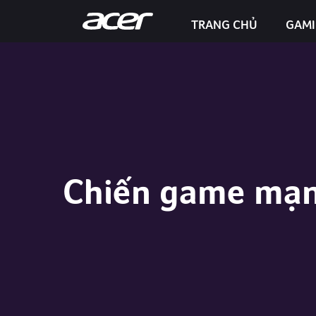
TRANG CHỦ
GAM
Predator Helios Neo 16S AI
Chiến game mạn