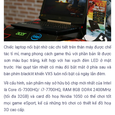
Chiếc laptop nổi bật nhờ các chi tiết trên thân máy được chế
tác tỉ mỉ, mang phong cách game thủ với phần bản lề được
sơn màu bạc trắng, kết hợp với hai vạch đèn LED ở mặt
trước. Hai quạt tản nhiệt có màu đỏ bắt mắt ở phía sau và
bàn phím blacklit khiến VX5 luôn nổi bật cả ngày lẫn đêm.
Về cấu hình, sản phẩm này sở hữu bộ chip mới nhất của Intel
là Core i5-7300HQ/ i7-7700HQ, RAM 8GB DDR4 2400MHz
(tối đa 32GB) và card đồ hoạ Nvidia 1050 có thể chơi tốt
mọi game eSport, kể cả những trò chơi có thiết kế đồ hoạ
3D cao cấp.