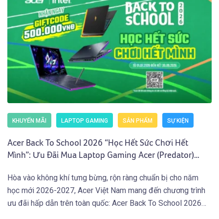
KHUYẾN MÃI
LAPTOP GAMING
SẢN PHẨM
SỰ KIỆN
Acer Back To School 2026 “Học Hết Sức Chơi Hết
Mình”: Ưu Đãi Mua Laptop Gaming Acer (Predator)
Nhận Giftcode 500.000 VNĐ (01.07 – 30.09.2026)
Hòa vào không khí tưng bừng, rộn ràng chuẩn bị cho năm
học mới 2026-2027, Acer Việt Nam mang đến chương trình
ưu đãi hấp dẫn trên toàn quốc: Acer Back To School 2026
“Học Hết Sức Chơi Hết Mình” dành cho các bạn Học Sinh