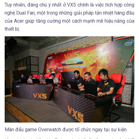
Tuy nhiên, đáng chú ý nhất ở VX5 chính là việc tích hợp công
nghệ Dual Fan, một trong những giải pháp tản nhiệt hàng đầu
của Acer giúp tăng cường một cách mạnh mẽ hiệu năng của
thiết bị.
Màn đấu game Overwatch được tổ chức ngay tại sự kiện.