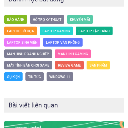
BẢO HÀNH
HỖ TRỢ KỸ THUẬT
KHUYẾN MÃI
LAPTOP ĐỒ HỌA
LAPTOP GAMING
LAPTOP LẬP TRÌNH
LAPTOP SINH VIÊN
LAPTOP VĂN PHÒNG
MÀN HÌNH DOANH NGHIỆP
MÀN HÌNH GAMING
MÁY TÍNH BÀN CHƠI GAME
REVIEW GAME
SẢN PHẨM
SỰ KIỆN
TIN TỨC
WINDOWS 11
Bài viết liên quan