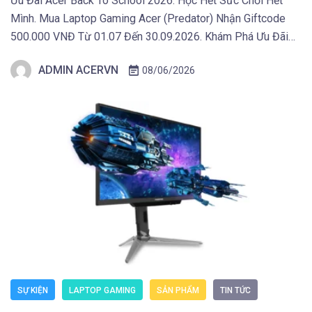
Ưu Đãi Acer Back To School 2026: Học Hết Sức Chơi Hết
Mình. Mua Laptop Gaming Acer (Predator) Nhận Giftcode
500.000 VNĐ Từ 01.07 Đến 30.09.2026. Khám Phá Ưu Đãi
Ngay Tại Đây! TAIPEI (29 tháng 5, 2026) – Acer công bố
ADMIN ACERVN
08/06/2026
danh mục thiết bị hiển thị mới phục vụ sáng tạo, giải trí và […]
SỰ KIỆN
LAPTOP GAMING
SẢN PHẨM
TIN TỨC