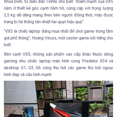
Khoa Đinh, từ diễn đàn Tinhte cho biết: “Điểm mạnh của VX5
nằm ở thiết kế góc cạnh hầm hố, cứng cáp với trọng lượng
2,5 kg dễ dàng mang theo bên người. Đồng thời, máy được
trang bị hệ thống tản nhiệt hai quạt hiệu quả”.
“VX5 là chiếc laptop đáng mua nhất để chơi game trong tầm
giá phổ thông”, Hoàng Viruss, một caster game nổi tiếng cho
biết.
Bên cạnh VX5, những sản phẩm cao cấp khác thuộc dòng
gaming như chiếc laptop màn hình cong Predator X34 và
desktop G1, G3, G6 cũng thu hút các game thủ bởi ngoại
hình đẹp và cấu hình mạnh.