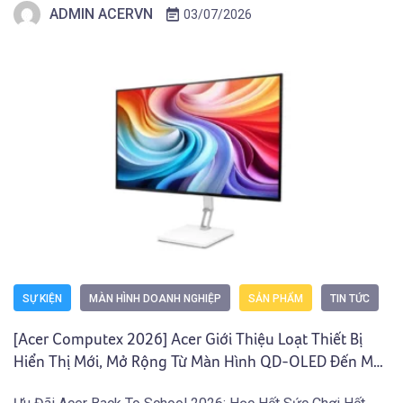
ADMIN ACERVN
03/07/2026
Sinh Viên và người dùng sở hữu Laptop Gaming […]
SỰ KIỆN
MÀN HÌNH DOANH NGHIỆP
SẢN PHẨM
TIN TỨC
[Acer Computex 2026] Acer Giới Thiệu Loạt Thiết Bị
Hiển Thị Mới, Mở Rộng Từ Màn Hình QD-OLED Đến Máy
Chiếu Và Màn Hình Di Động