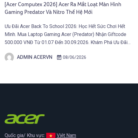
[Acer Computex 2026] Acer Ra Mắt Loạt Màn Hình
Gaming Predator Và Nitro Thế Hệ Mới
Ưu Đãi Acer Back To School 2026: Học Hết Sức Chơi Hết
Mình. Mua Laptop Gaming Acer (Predator) Nhận Giftcode
500.000 VNĐ Từ 01.07 Đến 30.09.2026. Khám Phá Ưu Đãi
Ngay Tại Đây! TAIPEI (29 tháng 5, 2026) – Acer công bố thế
ADMIN ACERVN
08/06/2026
hệ màn hình gaming mới thuộc hai dòng Predator và Acer
Nitro, tích […]
Quốc gia/ Khu vực:
Việt Nam