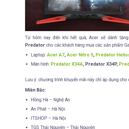
Từ hôm nay đến khi hết quà, Acer sẽ dành tặ
Predator
cho các khách hàng mua các sản phẩm G
Laptop:
Acer A7
,
Acer Nitro 5
,
Predator Helio
Màn hình:
Predator X34A
, Predator X34P,
Pred
Lưu ý: chương trình khuyến mãi này chỉ áp dụng cho 
Miền Bắc:
Hồng Hà – Nghệ An
An Phát – Hà Nội
ITSHOP – Hà Nội
TGS Thái Nguyên – Thái Nguyên