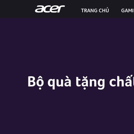
TRANG CHỦ
GAM
Predator Helios Neo 16S AI
Bộ quà tặng chấ