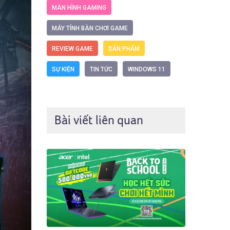
MÀN HÌNH GAMING
MÁY TÍNH BÀN CHƠI GAME
REVIEW GAME
SẢN PHẨM
SỰ KIỆN
TIN TỨC
WINDOWS 11
Bài viết liên quan