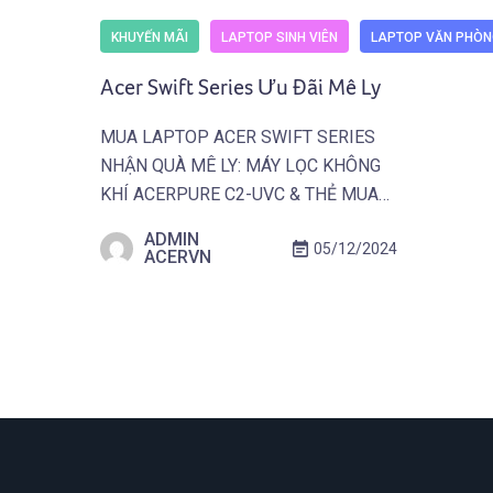
KHUYẾN MÃI
LAPTOP SINH VIÊN
LAPTOP VĂN PHÒN
Acer Swift Series Ưu Đãi Mê Ly
MUA LAPTOP ACER SWIFT SERIES
NHẬN QUÀ MÊ LY: MÁY LỌC KHÔNG
KHÍ ACERPURE C2-UVC & THẺ MUA
SẮM/QUÀ TẶNG GOT IT – 06.12.2024
ADMIN
05/12/2024
– 31.03.2025.
ACERVN