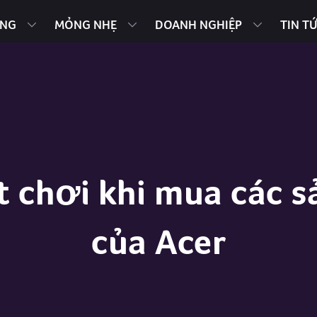
ING
MỎNG NHẸ
DOANH NGHIỆP
TIN T
t chơi khi mua các
của Acer