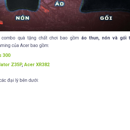
ng combo quà tặng chất chơi bao gồm
áo thun, nón và gối 
aming của Acer bao gồm:
s 300
ator Z35P
,
Acer XR382
các đại lý bên dưới: