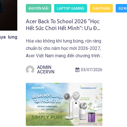
KHUYẾN MÃI
LAPTOP GAMING
SẢN PHẨM
SỰ K
Acer Back To School 2026 “Học
Hết Sức Chơi Hết Mình”: Ưu Đãi
Mua Laptop Gaming Acer
tựa lưng
Hòa vào không khí tưng bừng, rộn ràng
(Predator) Nhận Giftcode
chuẩn bị cho năm học mới 2026-2027,
500.000 VNĐ (01.07 –
30.09.2026)
Acer Việt Nam mang đến chương trình
ưu đãi hấp dẫn trên toàn quốc: Acer
ADMIN
03/07/2026
Back To School 2026 “Học Hết Sức
ACERVN
Chơi Hết Mình” dành cho các bạn Học
Sinh Sinh Viên và người dùng sở hữu
Laptop Gaming […]