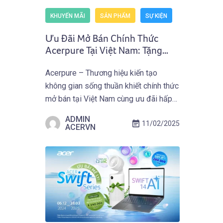
KHUYẾN MÃI
SẢN PHẨM
SỰ KIỆN
Ưu Đãi Mở Bán Chính Thức
Acerpure Tại Việt Nam: Tặng
Ngay Lõi Lọc HEPA Khi Mua Máy
Acerpure – Thương hiệu kiến tạo
Lọc Không Khí Tại Hệ Thống
không gian sống thuần khiết chính thức
Phong Vũ Từ 10.02.2025
mở bán tại Việt Nam cùng ưu đãi hấp
dẫn tại Phong Vũ từ 10.02.2025 đến
ADMIN
11/02/2025
hết 28.02.2025. Acerpure Việt Nam –
ACERVN
Thương hiệu con của tập đoàn công
nghệ Acer hàng đầu thế giới, chính thức
ra mắt tại thị trường […]