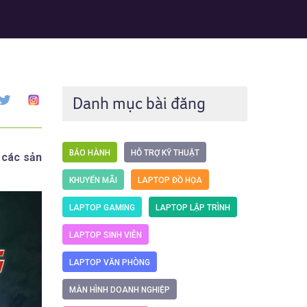
Danh mục bài đăng
BẢO HÀNH
HỖ TRỢ KỸ THUẬT
 các sản
KHUYẾN MÃI
LAPTOP ĐỒ HỌA
LAPTOP GAMING
LAPTOP LẬP TRÌNH
LAPTOP SINH VIÊN
LAPTOP VĂN PHÒNG
MÀN HÌNH DOANH NGHIỆP