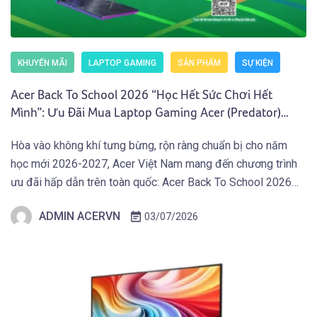
KHUYẾN MÃI
LAPTOP GAMING
SẢN PHẨM
SỰ KIỆN
Acer Back To School 2026 “Học Hết Sức Chơi Hết
Mình”: Ưu Đãi Mua Laptop Gaming Acer (Predator)
Nhận Giftcode 500.000 VNĐ (01.07 – 30.09.2026)
Hòa vào không khí tưng bừng, rộn ràng chuẩn bị cho năm
học mới 2026-2027, Acer Việt Nam mang đến chương trình
ưu đãi hấp dẫn trên toàn quốc: Acer Back To School 2026
“Học Hết Sức Chơi Hết Mình” dành cho các bạn Học Sinh
ADMIN ACERVN
03/07/2026
Sinh Viên và người dùng sở hữu Laptop Gaming […]