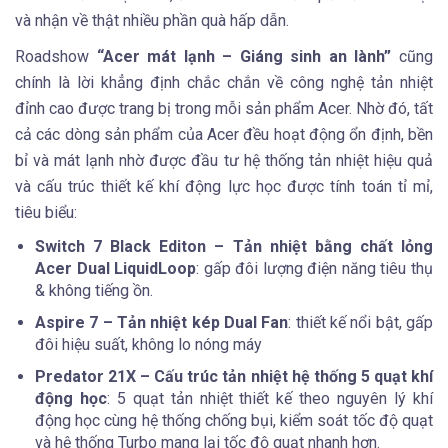
và nhận về thật nhiều phần quà hấp dẫn.
Roadshow
“Acer mát lạnh – Giáng sinh an lành”
cũng
chính là lời khẳng định chắc chắn về công nghệ tản nhiệt
đỉnh cao được trang bị trong mỗi sản phẩm Acer. Nhờ đó, tất
cả các dòng sản phẩm của Acer đều hoạt động ổn định, bền
bỉ và mát lạnh nhờ được đầu tư hệ thống tản nhiệt hiệu quả
và cấu trúc thiết kế khí động lực học được tính toán tỉ mỉ,
tiêu biểu:
Switch 7 Black Editon – Tản nhiệt bằng chất lỏng
Acer Dual LiquidLoop
: gấp đôi lượng điện năng tiêu thụ
& không tiếng ồn.
Aspire 7 – Tản nhiệt kép Dual Fan
: thiết kế nổi bật, gấp
đôi hiệu suất, không lo nóng máy
Predator 21X
– Cấu trúc tản nhiệt hệ thống 5 quạt khí
động học
: 5 quạt tản nhiệt thiết kế theo nguyên lý khí
động học cùng hệ thống chống bụi, kiểm soát tốc độ quạt
và hệ thống Turbo mang lại tốc độ quạt nhanh hơn.