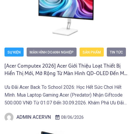
SỰ KIỆN
MÀN HÌNH DOANH NGHIỆP
SẢN PHẨM
TIN TỨC
[Acer Computex 2026] Acer Giới Thiệu Loạt Thiết Bị
Hiển Thị Mới, Mở Rộng Từ Màn Hình QD-OLED Đến Máy
Chiếu Và Màn Hình Di Động
Ưu Đãi Acer Back To School 2026: Học Hết Sức Chơi Hết
Mình. Mua Laptop Gaming Acer (Predator) Nhận Giftcode
500.000 VNĐ Từ 01.07 Đến 30.09.2026. Khám Phá Ưu Đãi
Ngay Tại Đây! TAIPEI (29 tháng 5, 2026) – Acer công bố
ADMIN ACERVN
08/06/2026
danh mục thiết bị hiển thị mới phục vụ sáng tạo, giải trí và […]