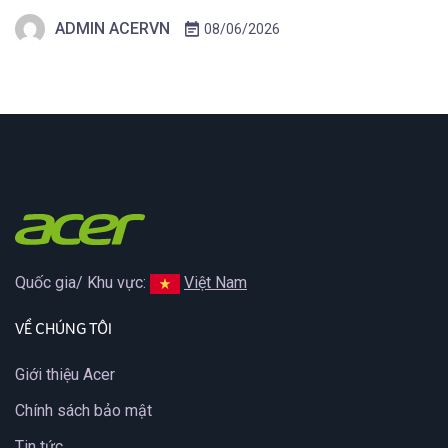
Ngay Tại Đây! TAIPEI (29 tháng 5, 2026) – Acer công bố thế
ADMIN ACERVN
08/06/2026
hệ màn hình gaming mới thuộc hai dòng Predator và Acer
Nitro, tích […]
Quốc gia/ Khu vực:
Việt Nam
VỀ CHÚNG TÔI
Giới thiệu Acer
Chính sách bảo mật
Tin tức