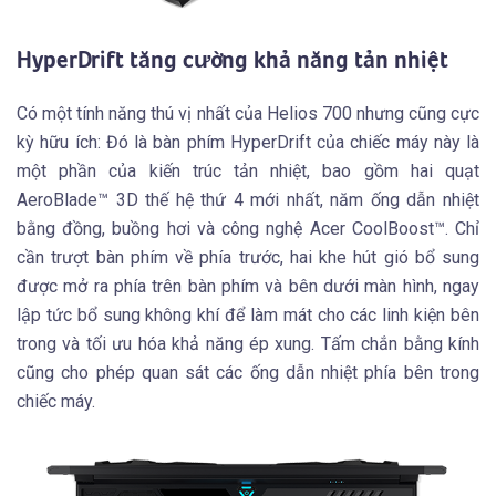
HyperDrift tăng cường khả năng tản nhiệt
Có một tính năng thú vị nhất của Helios 700 nhưng cũng cực
kỳ hữu ích: Đó là bàn phím HyperDrift của chiếc máy này là
một phần của kiến trúc tản nhiệt, bao gồm hai quạt
AeroBlade™ 3D thế hệ thứ 4 mới nhất, năm ống dẫn nhiệt
bằng đồng, buồng hơi và công nghệ Acer CoolBoost™. Chỉ
cần trượt bàn phím về phía trước, hai khe hút gió bổ sung
được mở ra phía trên bàn phím và bên dưới màn hình, ngay
lập tức bổ sung không khí để làm mát cho các linh kiện bên
trong và tối ưu hóa khả năng ép xung. Tấm chắn bằng kính
cũng cho phép quan sát các ống dẫn nhiệt phía bên trong
chiếc máy.