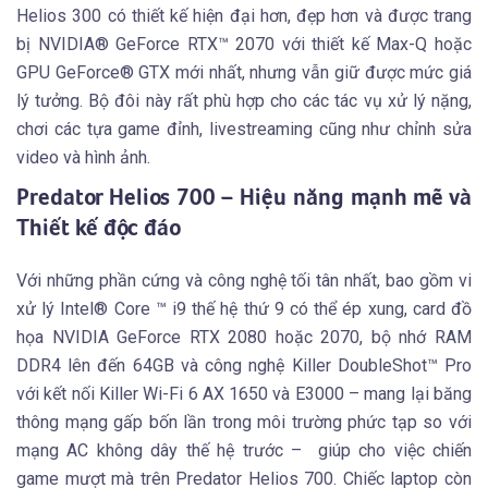
Helios 300 có thiết kế hiện đại hơn, đẹp hơn và được trang
bị NVIDIA® GeForce RTX™ 2070 với thiết kế Max-Q hoặc
GPU GeForce® GTX mới nhất, nhưng vẫn giữ được mức giá
lý tưởng. Bộ đôi này rất phù hợp cho các tác vụ xử lý nặng,
chơi các tựa game đỉnh, livestreaming cũng như chỉnh sửa
video và hình ảnh.
Predator Helios 700 – Hiệu năng mạnh mẽ và
Thiết kế độc đáo
Với những phần cứng và công nghệ tối tân nhất, bao gồm vi
xử lý Intel® Core ™ i9 thế hệ thứ 9 có thể ép xung, card đồ
họa NVIDIA GeForce RTX 2080 hoặc 2070, bộ nhớ RAM
DDR4 lên đến 64GB và công nghệ Killer DoubleShot™ Pro
với kết nối Killer Wi-Fi 6 AX 1650 và E3000 – mang lại băng
thông mạng gấp bốn lần trong môi trường phức tạp so với
mạng AC không dây thế hệ trước – giúp cho việc chiến
game mượt mà trên Predator Helios 700. Chiếc laptop còn