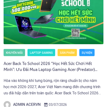
KHUYẾN MÃI
LAPTOP GAMING
SẢN PHẨM
SỰ KIỆN
Acer Back To School 2026 “Học Hết Sức Chơi Hết
Mình”: Ưu Đãi Mua Laptop Gaming Acer (Predator)
Nhận Giftcode 500.000 VNĐ (01.07 – 30.09.2026)
Hòa vào không khí tưng bừng, rộn ràng chuẩn bị cho năm
học mới 2026-2027, Acer Việt Nam mang đến chương trình
ưu đãi hấp dẫn trên toàn quốc: Acer Back To School 2026
“Học Hết Sức Chơi Hết Mình” dành cho các bạn Học Sinh
ADMIN ACERVN
03/07/2026
Sinh Viên và người dùng sở hữu Laptop Gaming […]