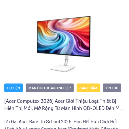
SỰ KIỆN
MÀN HÌNH DOANH NGHIỆP
SẢN PHẨM
TIN TỨC
[Acer Computex 2026] Acer Giới Thiệu Loạt Thiết Bị
Hiển Thị Mới, Mở Rộng Từ Màn Hình QD-OLED Đến Máy
Chiếu Và Màn Hình Di Động
Ưu Đãi Acer Back To School 2026: Học Hết Sức Chơi Hết