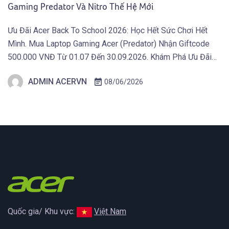
Gaming Predator Và Nitro Thế Hệ Mới
Ưu Đãi Acer Back To School 2026: Học Hết Sức Chơi Hết
Mình. Mua Laptop Gaming Acer (Predator) Nhận Giftcode
500.000 VNĐ Từ 01.07 Đến 30.09.2026. Khám Phá Ưu Đãi
Ngay Tại Đây! TAIPEI (29 tháng 5, 2026) – Acer công bố thế
ADMIN ACERVN
08/06/2026
hệ màn hình gaming mới thuộc hai dòng Predator và Acer
Nitro, tích […]
Quốc gia/ Khu vực:
Việt Nam