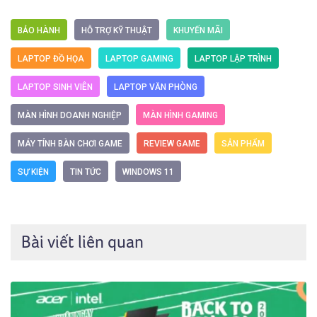
BẢO HÀNH
HỖ TRỢ KỸ THUẬT
KHUYẾN MÃI
LAPTOP ĐỒ HỌA
LAPTOP GAMING
LAPTOP LẬP TRÌNH
LAPTOP SINH VIÊN
LAPTOP VĂN PHÒNG
MÀN HÌNH DOANH NGHIỆP
MÀN HÌNH GAMING
MÁY TÍNH BÀN CHƠI GAME
REVIEW GAME
SẢN PHẨM
SỰ KIỆN
TIN TỨC
WINDOWS 11
Bài viết liên quan