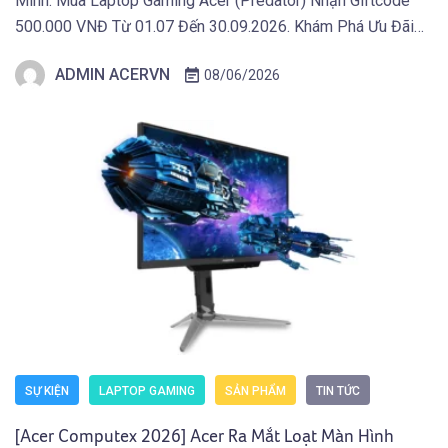
Mình. Mua Laptop Gaming Acer (Predator) Nhận Giftcode
500.000 VNĐ Từ 01.07 Đến 30.09.2026. Khám Phá Ưu Đãi
Ngay Tại Đây! TAIPEI (29 tháng 5, 2026) – Acer công bố
ADMIN ACERVN
08/06/2026
danh mục thiết bị hiển thị mới phục vụ sáng tạo, giải trí và […]
SỰ KIỆN
LAPTOP GAMING
SẢN PHẨM
TIN TỨC
[Acer Computex 2026] Acer Ra Mắt Loạt Màn Hình