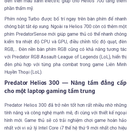
đèn viền màu xanh electric giúp cho Helios 700 tăng thêm
phần thẩm mỹ.
Phím nóng Turbo được bố trí ngay trên bàn phím để nhanh
chóng bật tắt ép xung. Ngoài ra Helios 700 còn có thêm một
phím PredatorSense mới giúp game thủ có thể nhanh chóng
kiểm tra nhiệt độ CPU và GPU, điều chỉnh tốc độ quạt, đèn
RGB,… Đèn nền bàn phím RGB cũng có khả năng tương tác
với Predator RGB Assault-League of Legends (LoL), hiển thị
đèn phù hợp với từng pha combat trong game Liên Minh
Huyền Thoại (LoL).
Predator Helios 300 — Nâng tầm đẳng cấp
cho một laptop gaming tầm trung
Predator Helios 300 đã trở nên tốt hơn rất nhiều nhờ những
tính năng và công nghệ mạnh mẽ, đi cùng với thiết kế ngoại
hình mới. Game thủ sẽ có trải nghiệm chơi game hoàn hảo
nhất với vi xử lý Intel Core i7 thế hệ thứ 9 mới nhất cho hiệu