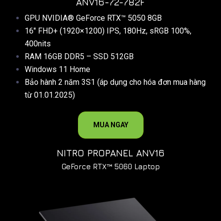
ANV16-72-782F
GPU NVIDIA® GeForce RTX™ 5050 8GB
16″ FHD+ (1920×1200) IPS, 180Hz, sRGB 100%,
400nits
RAM 16GB DDR5 – SSD 512GB
Windows 11 Home
Bảo hành 2 năm 3S1 (áp dụng cho hóa đơn mua hàng
từ 01.01.2025)
MUA NGAY
NITRO PROPANEL ANV16
GeForce RTX™ 5060 Laptop