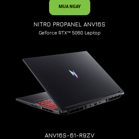
MUA NGAY
NITRO PROPANEL ANV16S
GeForce RTX™ 5060 Laptop
ANV16S-61-R9ZV