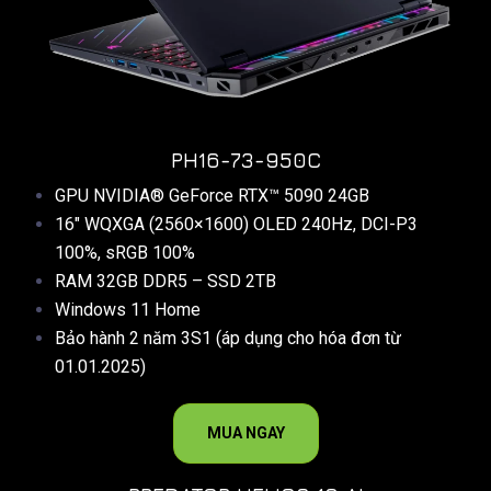
PH16-73-950C
GPU NVIDIA® GeForce RTX™ 5090 24GB
16″ WQXGA (2560×1600) OLED 240Hz, DCI-P3
100%, sRGB 100%
RAM 32GB DDR5 – SSD 2TB
Windows 11 Home
Bảo hành 2 năm 3S1 (áp dụng cho hóa đơn từ
01.01.2025)
MUA NGAY