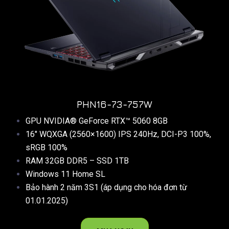
PHN16-73-757W​
GPU NVIDIA® GeForce RTX™ 5060 8GB
16″ WQXGA (2560×1600) IPS 240Hz, DCI-P3 100%,
sRGB 100%
RAM 32GB DDR5 – SSD 1TB
Windows 11 Home SL
Bảo hành 2 năm 3S1 (áp dụng cho hóa đơn từ
01.01.2025)