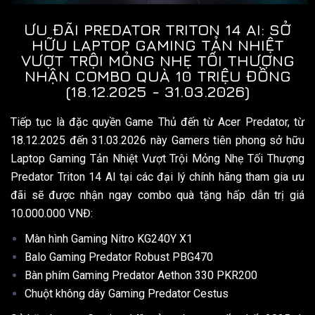
ƯU ĐÃI PREDATOR TRITON 14 AI: SỞ
HỮU LAPTOP GAMING TẢN NHIỆT
VƯỢT TRỘI MỎNG NHẸ TỐI THƯỢNG
NHẬN COMBO QUÀ 10 TRIỆU ĐỒNG
(18.12.2025 - 31.03.2026)
Tiếp tục là đặc quyền Game Thủ đến từ Acer Predator, từ
18.12.2025 đến 31.03.2026 này Gamers tiên phong sở hữu
Laptop Gaming Tản Nhiệt Vượt Trội Mỏng Nhẹ Tối Thượng
Predator Triton 14 AI tại các đại lý chính hãng tham gia ưu
đãi sẽ được nhận ngay combo quà tặng hấp dẫn trị giá
10.000.000 VNĐ:
Màn hình Gaming Nitro KG240Y X1
Balo Gaming Predator Robust PBG470
Bàn phím Gaming Predator Aethon 330 PKR200
Chuột không dây Gaming Predator Cestus