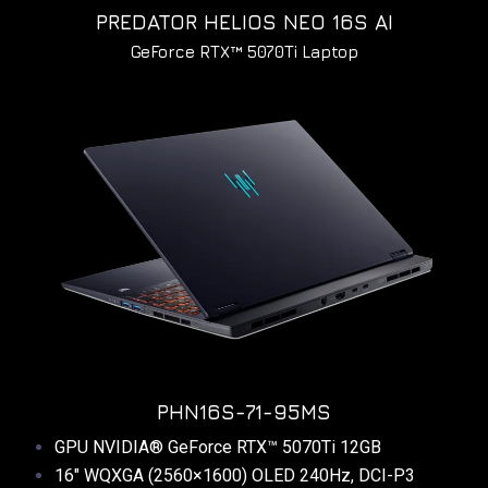
PREDATOR HELIOS NEO 16S AI
GeForce RTX™ 5070Ti Laptop
PHN16S-71-95MS
GPU NVIDIA® GeForce RTX™ 5070Ti 12GB
16″ WQXGA (2560×1600) OLED 240Hz, DCI-P3