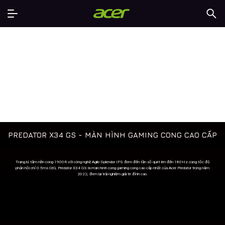
PREDATOR X34 GS - MÀN HÌNH GAMING CONG CAO CẤP
Trang bị tấm nền cong 1900R với công nghệ Agile-Splendor IPS đem đến tần số quét lên đến 180Hz cùng tốc độ
phản hồi chỉ 0.5ms GtG, Predator X34 GS là màn hình cong gaming cong cao cấp nhất của Acer Predator trong năm
2022, đem lại trải nghiệm giải trí đỉnh cao.