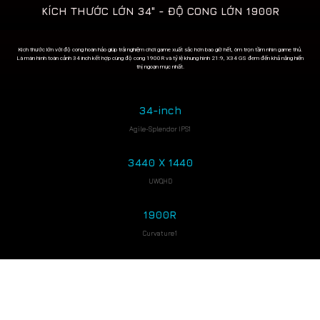
KÍCH THƯỚC LỚN 34" - ĐỘ CONG LỚN 1900R
Kích thước lớn với độ cong hoàn hảo giúp trải nghiệm chơi game xuất sắc hơn bao giờ hết, ôm trọn tầm nhìn game thủ.
Là màn hình toàn cảnh 34 inch kết hợp cùng độ cong 1900R và tỷ lệ khung hình 21:9, X34 GS đem đến khả năng hiển
thị ngoạn mục nhất.
34-inch
Agile-Splendor IPS1
3440 X 1440
UWQHD
1900R
Curvature1