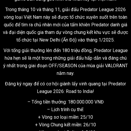
Trong tháng 10 và tháng 11, giải đấu Predator League 2026
vòng loại Việt Nam này sẽ được tổ chức xuyên suốt trên toàn
quốc để tìm ra chủ nhân mới của tấm khiên Predator danh giá
và đại diện quốc gia tham dự vòng chung kết khu vực sẽ được
tổ chức tại New Delhi (Ấn Độ) vào tháng 1/2025.
Với tổng giải thưởng lên đến 180 triệu đồng, Predator League
hứa hẹn sẽ là một trong những giải đấu hấp dẫn và đáng chú
ý nhất trong giai đoạn OFF/SEASON của mùa giải VALORANT
năm nay.
Đăng ký ngay để có cơ hội giành lấy vinh quang tại Predator
League 2026: Road to India!
– Tổng tiền thưởng: 180.000.000 VNĐ
– Lịch trình cụ thể:
+ Vòng sơ loại miền: 25/10
+ Vòng Chung kết miền: 26/10