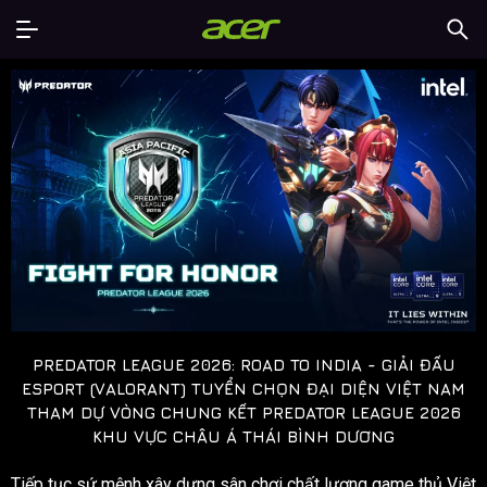
PREDATOR LEAGUE 2026: ROAD TO INDIA - GIẢI ĐẤU
ESPORT (VALORANT) TUYỂN CHỌN ĐẠI DIỆN VIỆT NAM
THAM DỰ VÒNG CHUNG KẾT PREDATOR LEAGUE 2026
KHU VỰC CHÂU Á THÁI BÌNH DƯƠNG
Tiếp tục sứ mệnh xây dựng sân chơi chất lượng game thủ Việt