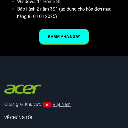
Windows 11 Home SL
Bảo hành 2 năm 3S1 (áp dụng cho hóa đơn mua
hàng từ 01.01.2025)
KHÁM PHÁ NGAY
Quốc gia/ Khu vực:
Việt Nam
VỀ CHÚNG TÔI