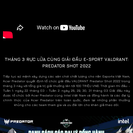
THÁNG 3 RỰC LỬA CÙNG GIẢI ĐẤU E-SPORT VALORANT:
PREDATOR SHOT 2022
Tiếp tục sứ mệnh xây dựng các sân chơi chất lượng cho nền Esports Việt Nam,
Acer Predator quyết định tổ chức giải đấu VALORANT Predator Shot 2022 trong
tháng 3 này với tổng giá trị giải thưởng lên tới 100 TRIỆU VNĐ. Thời gian thi đấu: -
Tuần 1: ngày 22 tháng 03 - Tuần 2: ngày 28, 29, 30, 31 tháng 03 Giải đấu này
được tổ chức bởi Acer Predator cùng Intel Việt Nam và đồng hành là các đại lý
chính thức của Acer Predator trên toàn quốc, đem lại những phần thưởng
khủng cho các team tham gia và ưu đãi lớn cho khán giả theo dõi.