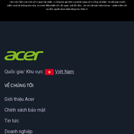
– lên một tầm cao mới với 2 quạt tản nhiệt, 2 cổng hút gió (trên và dưới) cùng với 4 cổng xả nhiệt. Và nếu bạn muốn
kiểm soát hệ thống hơn nữa, tự mình điều khiển tốc độ quạt, chế độ đèn… thì chỉ cần bật NitroSense – phần mềm tối
ưu độc quyền Acer dành riêng cho Nitro 5.
Quốc gia/ Khu vực:
Việt Nam
VỀ CHÚNG TÔI
Giới thiệu Acer
Chính sách bảo mật
Tin tức
Doanh nghiệp