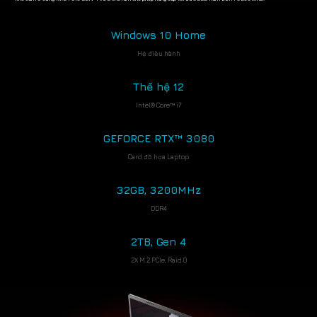
Windows 10 Home
Hệ điều hành
Thế hệ 12
Intel® Core™ i7
GEFORCE RTX™ 3080
Card đồ họa Laptop
32GB, 3200MHz
DDR4
2TB, Gen 4
2X M.2 PCIe, Raid 0