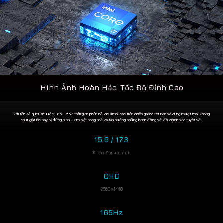
Hình Ảnh Hoàn Hảo. Tốc Độ Đỉnh Cao
Với tần số quét siêu tốc 165Hz và thời gian phản hồi chỉ 3ms, các trận chiến game trở nên vô cùng mượt mà, không
chút giật lắc hay bị đứng hình. Tạm biệt bóng mờ và tận hưởng những hành động với độ chính xác tuyệt vời.
15.6 / 17.3
Kích cỡ màn hình
QHD
2560 X1440
165Hz