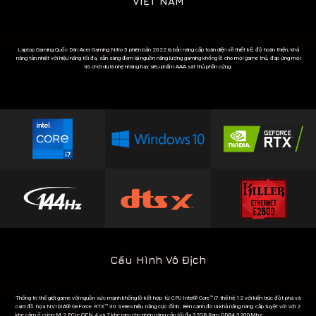
VIỆT NAM
Laptop Gaming Quốc Dân Acer Gaming Nitro 5 phiên bản 2022 là bản nâng cấp toàn diện về thiết kế, độ hoàn thiện, khả
năng tản nhiệt với hiệu năng tối đa, sẵn sàng đem lại nguồn năng lượng gaming khổng lồ cho mọi game thủ, đáp ứng mọi
trò chơi dù là nhẹ nhàng hay siêu phẩm AAA sát thủ phần cứng.
Cấu Hình Vô Địch
Thống trị thế giới game với nguồn sức mạnh khổng lồ kết hợp từ CPU Intel® Core™ i7 thế hệ 12 với kiến trúc đột phá và
card đồ họa NVIDIA® GeForce RTX™ 30 Series hiệu năng cực đỉnh. Bên cạnh đó là khả năng nâng cấp tuyệt vời với 2
khe cắm ổ cứng M.2 PCIe GEN 4 và 2 khe ram cho phép nâng cấp tối đa 32GB Ram DDR4 3200Mhz.