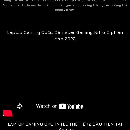
dụng CPU Intel® Core™ thế hệ 12 cho sức mạnh vượt trội kết hợp với card đồ họa
Nvidia RTX 30 Series đem đến cho các game thủ những trải nghiệm không thể
tuyệt vời hơn.
Laptop Gaming Quốc Dân Acer Gaming Nitro 5 phiên
bản 2022
LAPTOP GAMING CPU INTEL THẾ HỆ 12 ĐẦU TIÊN TẠI