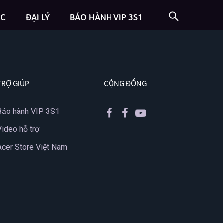
ỨC
ĐẠI LÝ
BẢO HÀNH VIP 3S1
TRỢ GIÚP
CỘNG ĐỒNG
Bảo hành VIP 3S1
Video hỗ trợ
Acer Store Việt Nam