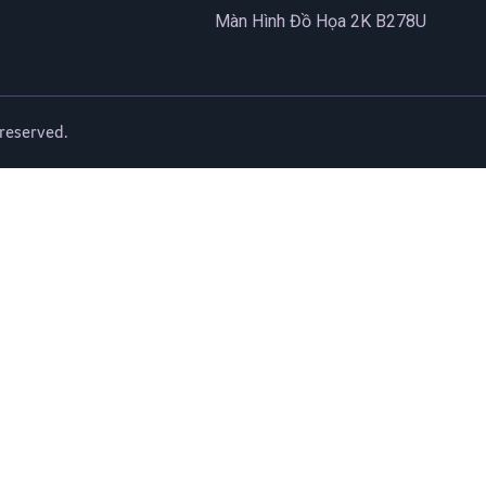
Màn Hình Đồ Họa 2K B278U
 reserved.