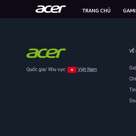
TRANG CHỦ
GAM
Predator Helios Neo 16S AI
VỀ
Giớ
Quốc gia/ Khu vực:
Việt Nam
Ch
Tin
Do