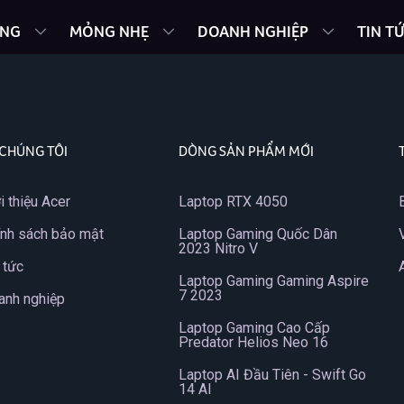
ING
MỎNG NHẸ
DOANH NGHIỆP
TIN T
 CHÚNG TÔI
DÒNG SẢN PHẨM MỚI
i thiệu Acer
Laptop RTX 4050
ính sách bảo mật
Laptop Gaming Quốc Dân
2023 Nitro V
 tức
Laptop Gaming Gaming Aspire
7 2023
anh nghiệp
Laptop Gaming Cao Cấp
Predator Helios Neo 16
Laptop AI Đầu Tiên - Swift Go
14 AI