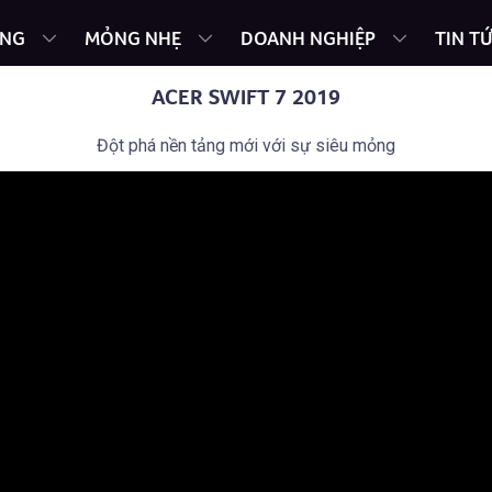
ING
MỎNG NHẸ
DOANH NGHIỆP
TIN T
ACER SWIFT 7 2019
Đột phá nền tảng mới với sự siêu mỏng