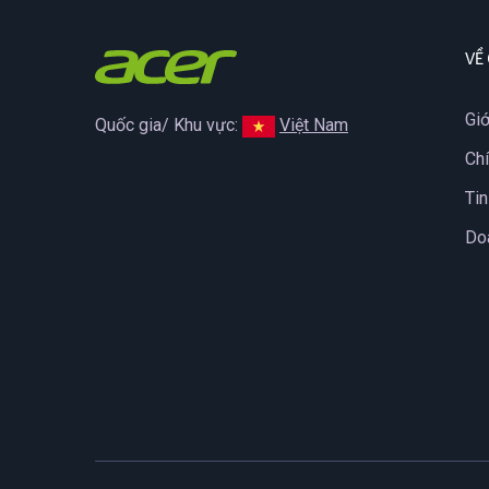
VỀ
Giớ
Quốc gia/ Khu vực:
Việt Nam
Ch
Tin
Do