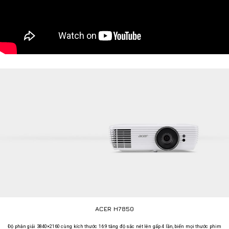
ACER H7850
Độ phân giải 3840×2160 cùng kích thước 16:9 tăng độ sắc nét lên gấp 4 lần, biến mọi thước phim