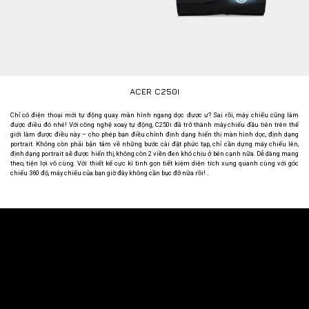
ACER C250I
Chỉ có điện thoại mới tự động quay màn hình ngang dọc được ư? Sai rồi, máy chiếu cũng làm
được điều đó nhé! Với công nghệ xoay tự động, C250i đã trở thành máy chiếu đầu tiên trên thế
giới làm được điều này – cho phép bạn điều chỉnh định dạng hiển thị màn hình dọc, định dạng
portrait. Không còn phải bận tâm về những bước cài đặt phức tạp, chỉ cần dựng máy chiếu lên,
định dạng portrait sẽ được hiển thị, không còn 2 viền đen khó chịu ở bên cạnh nữa. Dễ dàng mang
theo, tiện lợi vô cùng. Với thiết kế cực kì tinh gọn tiết kiệm diện tích xung quanh cùng với góc
chiếu 360 độ, máy chiếu của bạn giờ đây không cần bục đỡ nữa rồi! .