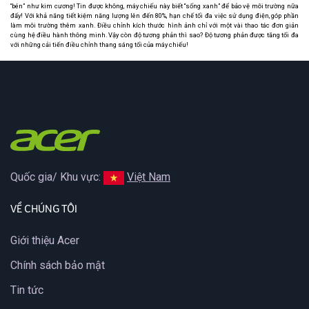
“bén” như kim cương! Tin được không, máy chiếu này biết “sống xanh” để bảo vệ môi trường nữa
đấy! Với khả năng tiết kiệm năng lượng lên đến 80%, hạn chế tối đa việc sử dụng điện, góp phần
làm môi trường thêm xanh. Điều chỉnh kích thước hình ảnh chỉ với một vài thao tác đơn giản
cùng hệ điều hành thông minh. Vậy còn độ tương phản thì sao? Độ tương phản được tăng tối đa
với những cải tiến điều chỉnh thang sáng tối của máy chiếu!
Quốc gia/ Khu vực:
Việt Nam
VỀ CHÚNG TÔI
Giới thiệu Acer
Chính sách bảo mật
Tin tức