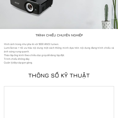
TRÌNH CHIẾU CHUYÊN NGHIỆP
Hình ảnh trong như pha lê với 5000 ANSI lumen.
LumiSense + tối ưu hóa nội dung một cách thông minh dựa trên nội dung đang trình chiếu và
ánh sáng xung quanh.
Tháo lắp ống kính theo chiều dọc giúp dễ dàng lắp đặt.
Trình chiếu không dây.
Quản lý dây cáp gọn gàng.
THÔNG SỐ KỸ THUẬT