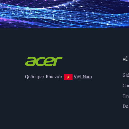
VỀ
Giớ
Quốc gia/ Khu vực:
Việt Nam
Ch
Tin
Do