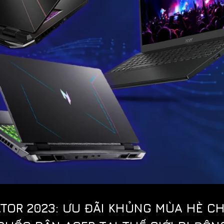
ATOR 2023: ƯU ĐÃI KHỦNG MÙA HÈ 