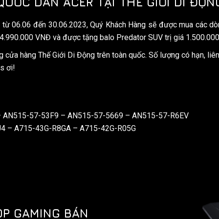
QUỐC DÂN ACER TẠI THẾ GIỚI DI ĐỘN
từ 06.06 đến 30.06.2023, Quý Khách Hàng sẽ được mua các dòng
14.990.000 VNĐ và được tặng balo Predator SUV trị giá 1.500.00
g cửa hàng Thế Giới Di Động trên toàn quốc. Số lượng có hạn, liê
s ơi!
 – AN515-57-53F9 – AN515-57-5669 – AN515-57-R6EV
8U4 – A715-43G-R8GA – A715-42G-R05G
TOP GAMING BÁN