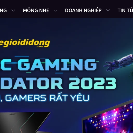
ING
MỎNG NHẸ
DOANH NGHIỆP
TIN T