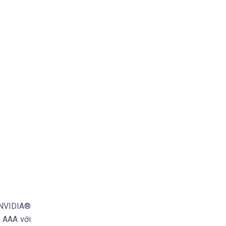
i NVIDIA®
 AAA với