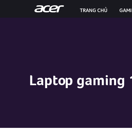
TRANG CHỦ
GAM
Predator Helios Neo 16S AI
Laptop gaming 1