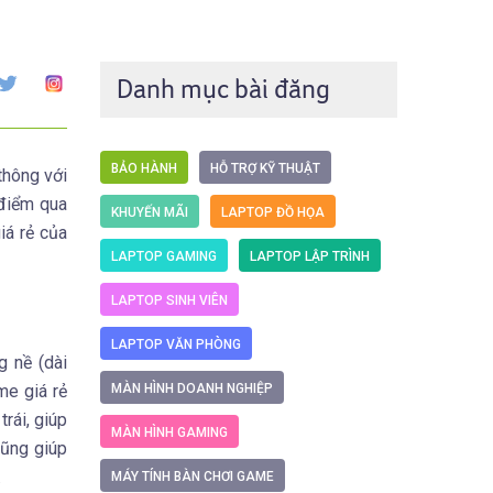
Danh mục bài đăng
BẢO HÀNH
HỖ TRỢ KỸ THUẬT
thông với
 điểm qua
KHUYẾN MÃI
LAPTOP ĐỒ HỌA
iá rẻ của
LAPTOP GAMING
LAPTOP LẬP TRÌNH
LAPTOP SINH VIÊN
LAPTOP VĂN PHÒNG
 nề (dài
me giá rẻ
MÀN HÌNH DOANH NGHIỆP
rái, giúp
MÀN HÌNH GAMING
cũng giúp
.
MÁY TÍNH BÀN CHƠI GAME