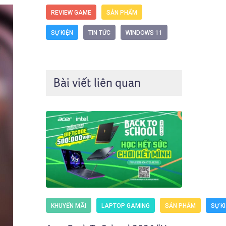
REVIEW GAME
SẢN PHẨM
SỰ KIỆN
TIN TỨC
WINDOWS 11
Bài viết liên quan
KHUYẾN MÃI
LAPTOP GAMING
SẢN PHẨM
SỰ K