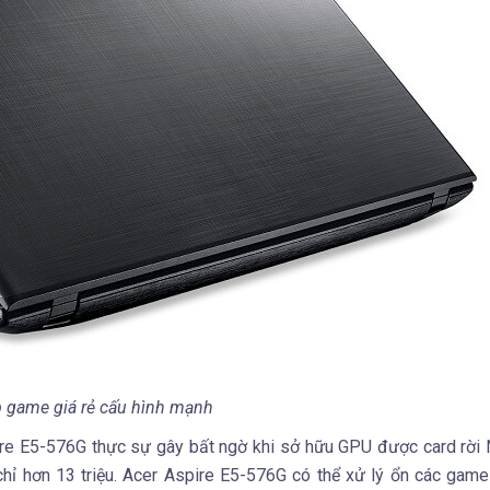
 game giá rẻ cấu hình mạnh
spire E5-576G thực sự gây bất ngờ khi sở hữu GPU được card rờ
 hơn 13 triệu. Acer Aspire E5-576G có thể xử lý ổn các game