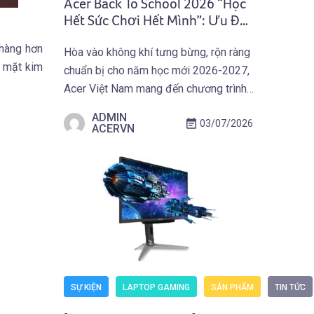
Acer Back To School 2026 “Học
Hết Sức Chơi Hết Mình”: Ưu Đãi
Mua Laptop Gaming Acer
nhàng hơn
Hòa vào không khí tưng bừng, rộn ràng
(Predator) Nhận Giftcode
ề mặt kim
chuẩn bị cho năm học mới 2026-2027,
500.000 VNĐ (01.07 –
30.09.2026)
Acer Việt Nam mang đến chương trình
ưu đãi hấp dẫn trên toàn quốc: Acer
ADMIN
03/07/2026
Back To School 2026 “Học Hết Sức
ACERVN
Chơi Hết Mình” dành cho các bạn Học
Sinh Sinh Viên và người dùng sở hữu
Laptop Gaming […]
SỰ KIỆN
LAPTOP GAMING
SẢN PHẨM
TIN TỨC