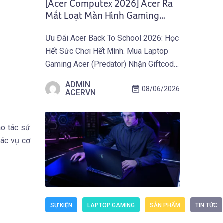
[Acer Computex 2026] Acer Ra
Mắt Loạt Màn Hình Gaming
Predator Và Nitro Thế Hệ Mới
Ưu Đãi Acer Back To School 2026: Học
Hết Sức Chơi Hết Mình. Mua Laptop
Gaming Acer (Predator) Nhận Giftcode
500.000 VNĐ Từ 01.07 Đến
ADMIN
08/06/2026
30.09.2026. Khám Phá Ưu Đãi Ngay
ACERVN
Tại Đây! TAIPEI (29 tháng 5, 2026) –
Acer công bố thế hệ màn hình gaming
ao tác sử
mới thuộc hai dòng Predator và Acer
tác vụ cơ
Nitro, tích […]
SỰ KIỆN
LAPTOP GAMING
SẢN PHẨM
TIN TỨC