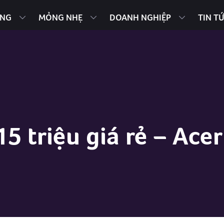
ING
MỎNG NHẸ
DOANH NGHIỆP
TIN T
5 triệu giá rẻ – Ace