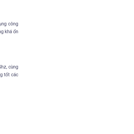
dụng công
ng khá ổn
Ghz, cùng
g tốt các