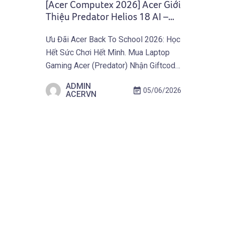
[Acer Computex 2026] Acer Giới
Thiệu Predator Helios 18 AI –
Laptop Gaming Tối Thượng
Ưu Đãi Acer Back To School 2026: Học
Dành Cho Game Thủ Chuyên
Hết Sức Chơi Hết Mình. Mua Laptop
Nghiệp
Gaming Acer (Predator) Nhận Giftcode
500.000 VNĐ Từ 01.07 Đến
ADMIN
05/06/2026
30.09.2026. Khám Phá Ưu Đãi Ngay
ACERVN
Tại Đây! TAIPEI (29 tháng 5, 2026) –
Acer công bố loạt Laptop Gaming
2026 và thiết bị Gaming di động mới
nhằm đẩy giới […]