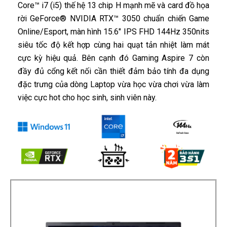
Core™ i7 (i5) thế hệ 13 chip H mạnh mẽ và card đồ họa
rời GeForce® NVIDIA RTX™ 3050 chuẩn chiến Game
Online/Esport, màn hình 15.6″ IPS FHD 144Hz 350nits
siêu tốc độ kết hợp cùng hai quạt tản nhiệt làm mát
cực kỳ hiệu quả. Bên cạnh đó Gaming Aspire 7 còn
đầy đủ cổng kết nối cần thiết đảm bảo tính đa dụng
đặc trưng của dòng Laptop vừa học vừa chơi vừa làm
việc cực hot cho học sinh, sinh viên này.