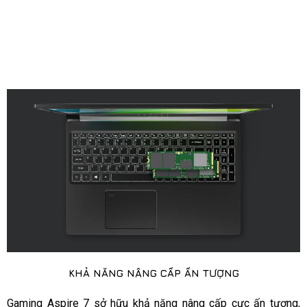
KHẢ NĂNG NÂNG CẤP ẤN TƯỢNG​
Gaming Aspire 7 sở hữu khả năng nâng cấp cực ấn tượng,