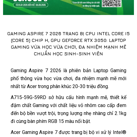
GAMING ASPIRE 7 2026 TRANG BỊ CPU INTEL CORE I5
(CORE 5) CHIP H, GPU GEFORCE RTX 3050: LAPTOP
GAMING VỪA HỌC VỪA CHƠI, ĐA NHIỆM MẠNH MẼ
CHUẨN HỌC SINH-SINH VIÊN
Gaming Aspire 7 2026 là phiên bản Laptop Gaming
phổ thông vừa học vừa chơi, đa nhiệm mạnh mẽ mới
nhất từ Acer trong phân khúc 20-30 triệu đồng.
A715-59G-59RD sở hữu cấu hình mạnh mẽ, thiết kế
đậm chất Gaming với chất liệu vỏ nhôm cao cấp đem
đến bộ bền vượt trội, trọng lượng nhẹ nhàng chỉ 2.1kg
đi cùng bàn phím RGB 15 màu nổi bật.
Acer Gaming Aspire 7 được trang bị bộ vi xử lý Intel®