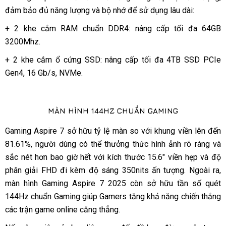
đảm bảo đủ năng lượng và bộ nhớ để sử dụng lâu dài:
+ 2 khe cắm RAM chuẩn DDR4: nâng cấp tối đa 64GB
3200Mhz.
+ 2 khe cắm ổ cứng SSD: nâng cấp tối đa 4TB SSD PCIe
Gen4, 16 Gb/s, NVMe.
MÀN HÌNH 144HZ CHUẨN GAMING
Gaming Aspire 7 sở hữu tỷ lệ màn so với khung viền lên đến
81.61%, người dùng có thể thưởng thức hình ảnh rõ ràng và
sắc nét hơn bao giờ hết với kích thước 15.6″ viền hẹp và độ
phân giải FHD đi kèm độ sáng 350nits ấn tượng. Ngoài ra,
màn hình Gaming Aspire 7 2025 còn sở hữu tần số quét
144Hz chuẩn Gaming giúp Gamers tăng khả năng chiến thắng
các trận game online căng thẳng.