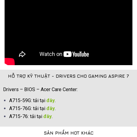
HỖ TRỢ KỸ THUẬT - DRIVERS CHO GAMING ASPIRE 7
Drivers – BIOS – Acer Care Center:
A715-59G: tải tại
đây
.
A715-76G: tải tại
đây
.
A715-76: tải tại
đây
.
SẢN PHẨM HOT KHÁC