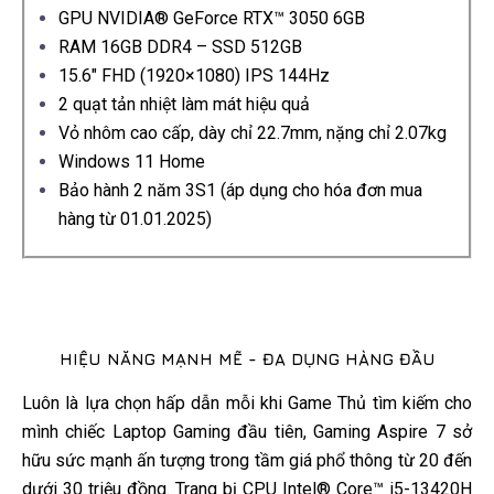
GPU NVIDIA® GeForce RTX™ 3050 6GB
RAM 16GB DDR4 – SSD 512GB
15.6″ FHD (1920×1080) IPS 144Hz
2 quạt tản nhiệt làm mát hiệu quả
Vỏ nhôm cao cấp, dày chỉ 22.7mm, nặng chỉ 2.07kg
Windows 11 Home
Bảo hành 2 năm 3S1 (áp dụng cho hóa đơn mua
hàng từ 01.01.2025)
HIỆU NĂNG MẠNH MẼ - ĐA DỤNG HÀNG ĐẦU
Luôn là lựa chọn hấp dẫn mỗi khi Game Thủ tìm kiếm cho
mình chiếc Laptop Gaming đầu tiên, Gaming Aspire 7 sở
hữu sức mạnh ấn tượng trong tầm giá phổ thông từ 20 đến
dưới 30 triệu đồng. Trang bị CPU Intel® Core™ i5-13420H