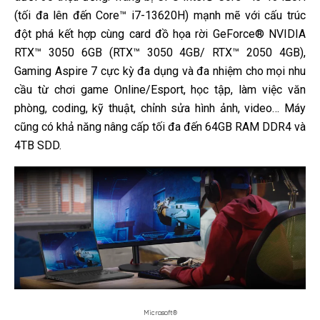
(tối đa lên đến Core™ i7-13620H) mạnh mẽ với cấu trúc
đột phá kết hợp cùng card đồ họa rời GeForce® NVIDIA
RTX™ 3050 6GB (RTX™ 3050 4GB/ RTX™ 2050 4GB),
Gaming Aspire 7 cực kỳ đa dụng và đa nhiệm cho mọi nhu
cầu từ chơi game Online/Esport, học tập, làm việc văn
phòng, coding, kỹ thuật, chỉnh sửa hình ảnh, video… Máy
cũng có khả năng nâng cấp tối đa đến 64GB RAM DDR4 và
4TB SDD.
Microsoft®