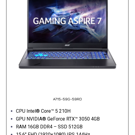
A715-59G-59RD
CPU Intel® Core™ 5 210H
GPU NVIDIA® GeForce RTX™ 3050 4GB
RAM 16GB DDR4 – SSD 512GB
15.6″ FHD (1920×1080) IPS 144Hz