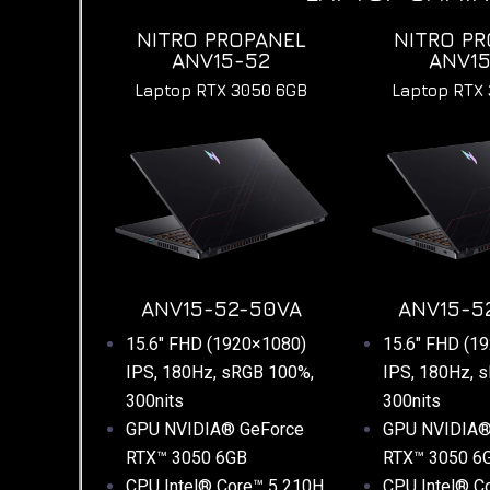
NITRO PROPANEL
NITRO P
ANV15-52
ANV1
Laptop RTX 3050 6GB
Laptop RTX
ANV15-52-50VA
ANV15-5
15.6″ FHD (1920×1080)
15.6″ FHD (1
IPS, 180Hz, sRGB 100%,
IPS, 180Hz, 
300nits
300nits
GPU NVIDIA® GeForce
GPU NVIDIA®
RTX™ 3050 6GB
RTX™ 3050 6
CPU Intel® Core™ 5 210H
CPU Intel® C