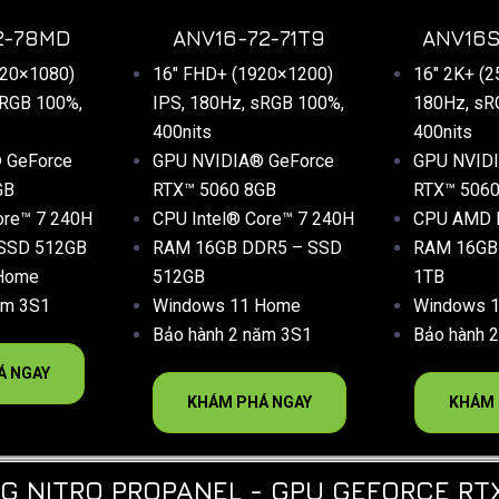
2-78MD
ANV16-72-71T9
ANV16S
920×1080)
16″ FHD+ (1920×1200)
16″ 2K+ (2
sRGB 100%,
IPS, 180Hz, sRGB 100%,
180Hz, sR
400nits
400nits
 GeForce
GPU NVIDIA® GeForce
GPU NVID
GB
RTX™ 5060 8GB
RTX™ 506
ore™ 7 240H
CPU Intel® Core™ 7 240H
CPU AMD R
SSD 512GB
RAM 16GB DDR5 – SSD
RAM 16GB
Home
512GB
1TB
ăm 3S1
Windows 11 Home
Windows 
Bảo hành 2 năm 3S1
Bảo hành 
Á NGAY
KHÁM PHÁ NGAY
KHÁM 
G NITRO PROPANEL - GPU GEFORCE RTX