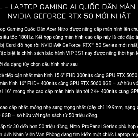
L - LAPTOP GAMING AI QUỐC DÂN MÀN 
NVIDIA GEFORCE RTX 50 MỚI NHẤT
ptop Gaming Quốc Dân Acer Nitro được nâng cấp màn hình lên 
siêu tốc 180Hz. Kết hợp cùng màn hình cao cấp này là các đặc t
 bị Card đồ họa rời NVIDIA® GeForce RTX™ 50 Series mới nhất
đặc biệt là chính sách bảo hành VIP 3S1 nay được nâng thời hạn l
i đa dạng tùy chọn cấu hình như sau:
dễ tiếp cận nhất màn hình 15.6″ FHD 300nits cùng GPU RTX 5050 
màn hình 16″ FHD+ 400nits cùng GPU RTX 5060 8GB – sở hữu với 
el 16″ mỏng nhẹ cao cấp màn hình lên tới 2K+ 400nits cùng GP
ao cấp nhất, mỏng nhẹ sang trọng nhất (dày chỉ 19.9mm, nặng ch
8GB – sở hữu với ngân sách từ 50 triệu đồng.
 cấp từ 30 đến hơn 50 triệu đồng, Nitro ProPanel Series phù h
ên đến Nhân Viên Văn Phòng đang tìm kiếm một chiếc Laptop mạ