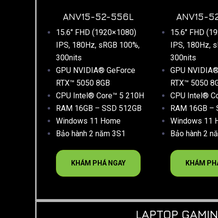
ANV15-52-556L
ANV15-5
15.6″ FHD (1920×1080)
15.6″ FHD (1
IPS, 180Hz, sRGB 100%,
IPS, 180Hz, 
300nits
300nits
GPU NVIDIA® GeForce
GPU NVIDIA®
RTX™ 5050 8GB
RTX™ 5050 8
CPU Intel® Core™ 5 210H
CPU Intel® C
RAM 16GB – SSD 512GB
RAM 16GB – 
Windows 11 Home
Windows 11 
Bảo hành 2 năm 3S1
Bảo hành 2 n
KHÁM PHÁ NGAY
KHÁM PH
LAPTOP GAMIN