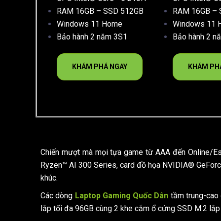
RAM 16GB – SSD 512GB
RAM 16GB – 
Windows 11 Home
Windows 11 
Bảo hành 2 năm 3S1
Bảo hành 2 n
KHÁM PHÁ NGAY
KHÁM PH
Chiến mượt mà mọi tựa game từ AAA đến Online/Es
Ryzen™ AI 300 Series, card đồ họa NVIDIA® GeForc
khúc.
Các dòng
Laptop Gaming Quốc Dân
tầm trung-cao 
lắp tối đa 96GB cùng 2 khe cắm ổ cứng SSD M.2 lắ