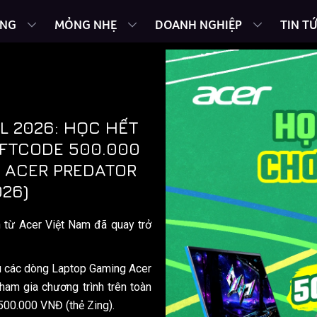
ING
MỎNG NHẸ
DOANH NGHIỆP
TIN T
L 2026: HỌC HẾT
IFTCODE 500.000
 ACER PREDATOR
026)
 từ Acer Việt Nam đã quay trở
u các dòng Laptop Gaming Acer
tham gia chương trình trên toàn
500.000 VNĐ (thẻ Zing).