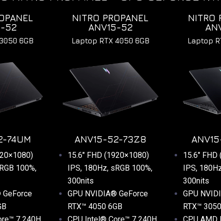
ROPANEL
NITRO PROPANEL
NITRO 
5-52
ANV15-52
AN
 3050 6GB
Laptop RTX 4050 6GB
Laptop R
2-74UM
ANV15-52-73Z8
ANV15
920×1080)
15.6″ FHD (1920×1080)
15.6″ FHD
sRGB 100%,
IPS, 180Hz, sRGB 100%,
IPS, 180H
300nits
300nits
 GeForce
GPU NVIDIA® GeForce
GPU NVID
GB
RTX™ 4050 6GB
RTX™ 305
ore™ 7 240H
CPU Intel® Core™ 7 240H
CPU
AMD 