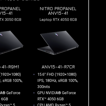
PROPANEL
NITRO PROPANEL
V15-41
ANV15-41
TX 3050 6GB
Laptop RTX 4050 6GB
-41-R9M1
ANV15-41-R7CR
 (1920×1080)
15.6″ FHD (1920×1080)
z, sRGB 100%,
IPS, 180Hz, sRGB 100%,
300nits
IA® GeForce
GPU NVIDIA® GeForce
0 6GB
RTX™ 4050 6GB
Ryzen™ 5
CPU
AMD Ryzen™ 5