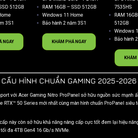
SSD 512GB
RAM 16GB – SSD 512GB
7535HS
Home
Windows 11 Home
RAM 16GB
ăm 3S1
Bảo hành 2 năm 3S1
512GB
Windows 
Bảo hành 
Á NGAY
KHÁM PHÁ NGAY
KHÁM 
CẤU HÌNH CHUẨN GAMING 2025-2026
port với Acer Gaming Nitro ProPanel sở hữu nguồn sức mạnh 
e RTX™ 50 Series mới nhất cùng màn hình chuẩn ProPanel siê
cấp này còn sở hữu khả năng nâng cấp cực tốt đem lại hiệu năng
p tối đa 4TB Gen4 16 Gb/s NVMe.