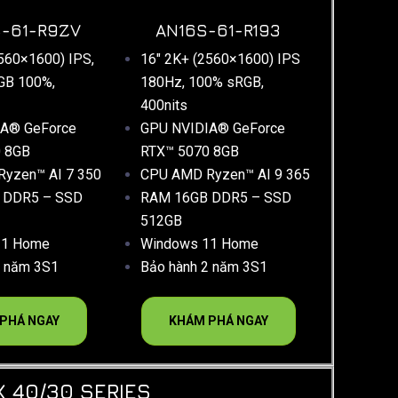
-61-R9ZV
AN16S-61-R193
560×1600) IPS,
16″ 2K+ (2560×1600) IPS
GB 100%,
180Hz, 100% sRGB,
400nits
IA® GeForce
GPU NVIDIA® GeForce
0 8GB
RTX™ 5070 8GB
yzen™ AI 7 350
CPU AMD Ryzen™ AI 9 365
 DDR5 – SSD
RAM 16GB DDR5 – SSD
512GB
11 Home
Windows 11 Home
2 năm 3S1
Bảo hành 2 năm 3S1
PHÁ NGAY
KHÁM PHÁ NGAY
 40/30 SERIES